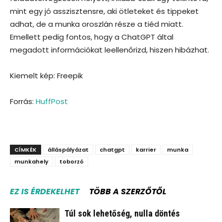
mint egy jó asszisztensre, aki ötleteket és tippeket
adhat, de a munka oroszlán része a tiéd miatt.
Emellett pedig fontos, hogy a ChatGPT által
megadott információkat leellenőrizd, hiszen hibázhat.
Kiemelt kép: Freepik
Forrás:
HuffPost
CÍMKÉK
álláspályázat
chatgpt
karrier
munka
munkahely
toborzó
EZ IS ÉRDEKELHET
TÖBB A SZERZŐTŐL
Túl sok lehetőség, nulla döntés