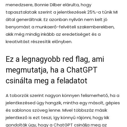
menedzsere, Bonnie Dilber elárulta, hogy
tapasztalataik szerint a jelentkezések 25%-a tűnik MI
által generáltnak. Ez azonban nyilván nem kelt jó
benyomást a munkaerő-felvételi szakemberekben,
akik még mindig inkább az eredetiséget és a
kreativitást részesítik előnyben.
Ez a legnagyobb red flag, ami
megmutatja, ha a ChatGPT
csinálta meg a feladatot
A toborzók szerint nagyon könnyen felismerhető, ha a
jelentkezésed úgy hangzik, mintha egy másolt, gépies
és sablonos szöveg lenne. Mivel többszáz másik
jelentkező is ezt teszi, így könnyű rájönni, hogy kik
gondolták úgy, hogy a ChatGPT csinálja meg az