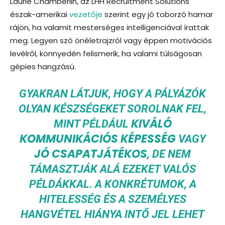
Laurie Chamberlin, az LHH Recruitment Solutions
észak-amerikai
vezetője
szerint egy jó toborzó hamar
rájön, ha valamit mesterséges intelligenciával írattak
meg. Legyen szó önéletrajzról vagy éppen motivációs
levélről, könnyedén felismerik, ha valami túlságosan
gépies hangzású.
GYAKRAN LÁTJUK, HOGY A PÁLYÁZÓK
OLYAN KÉSZSÉGEKET SOROLNAK FEL,
KIVÁLÓ
MINT PÉLDÁUL
KOMMUNIKÁCIÓS KÉPESSÉG
VAGY
JÓ CSAPATJÁTÉKOS
, DE NEM
TÁMASZTJÁK ALÁ EZEKET VALÓS
PÉLDÁKKAL. A KONKRÉTUMOK, A
HITELESSÉG ÉS A SZEMÉLYES
HANGVÉTEL HIÁNYA INTŐ JEL LEHET