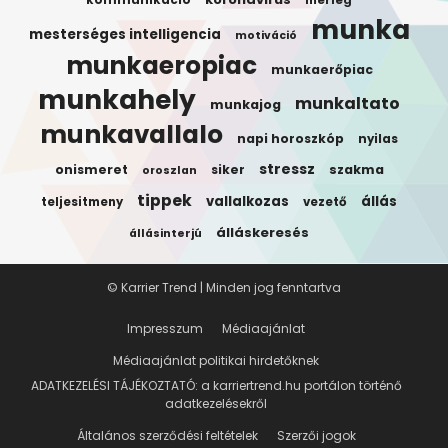
munka
mesterséges intelligencia
motiváció
munkaeropiac
munkaerőpiac
munkahely
munkaltato
munkajog
munkavallalo
napi horoszkóp
nyilas
stressz
onismeret
siker
szakma
oroszlan
tippek
vallalkozas
állás
teljesitmeny
vezető
álláskeresés
állásinterjú
© Karrier Trend | Minden jog fenntartva
Impresszum
Médiaajánlat
Médiaajánlat politikai hirdetőknek
ADATKEZELÉSI TÁJÉKOZTATÓ: a karriertrend.hu portálon történő
adatkezelésekről
Általános szerződési feltételek
Szerzői jogok