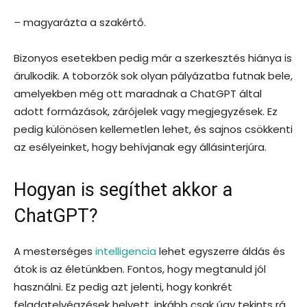
–
magyarázta a szakértő.
Bizonyos esetekben pedig már a szerkesztés hiánya is
árulkodik. A toborzók sok olyan pályázatba futnak bele,
amelyekben még ott maradnak a ChatGPT által
adott formázások, zárójelek vagy megjegyzések. Ez
pedig különösen kellemetlen lehet, és sajnos csökkenti
az esélyeinket, hogy behívjanak egy állásinterjúra.
Hogyan is segíthet akkor a
ChatGPT?
A mesterséges
intelligencia
lehet egyszerre áldás és
átok is az életünkben. Fontos, hogy megtanuld jól
használni. Ez pedig azt jelenti, hogy konkrét
feladatelvégzések helyett, inkább csak úgy tekints rá,