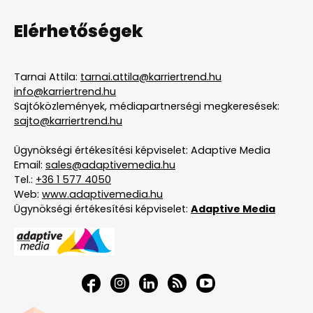
Elérhetőségek
Tarnai Attila:
tarnai.attila@karriertrend.hu
info@karriertrend.hu
Sajtóközlemények, médiapartnerségi megkeresések:
sajto@karriertrend.hu
Ügynökségi értékesítési képviselet: Adaptive Media
Email:
sales@adaptivemedia.hu
Tel.:
+36 1 577 4050
Web:
www.adaptivemedia.hu
Ügynökségi értékesítési képviselet:
Adaptive Media