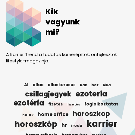
Kik
vagyunk
mi?
A Karrier Trend a tudatos karrierépítők, önfejlesztők
lifestyle-magazinja.
AI
allas
allaskereses
ber
bak
bika
ezoteria
csillagjegyek
ezotéria
foglalkoztatas
fizetes
fizetés
horoszkop
home office
halak
karrier
horoszkóp
hr
iroda
koronavirus
kommunikacio
merleg