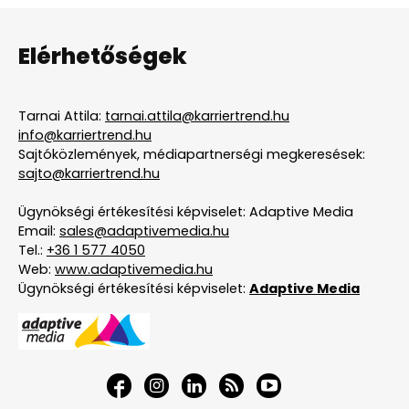
Elérhetőségek
Tarnai Attila:
tarnai.attila@karriertrend.hu
info@karriertrend.hu
Sajtóközlemények, médiapartnerségi megkeresések:
sajto@karriertrend.hu
Ügynökségi értékesítési képviselet: Adaptive Media
Email:
sales@adaptivemedia.hu
Tel.:
+36 1 577 4050
Web:
www.adaptivemedia.hu
Ügynökségi értékesítési képviselet:
Adaptive Media