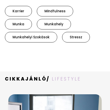
Karrier
Mindfulness
Munka
Munkahely
Munkahelyi Szokások
Stressz
CIKKAJÁNLÓ/
LIFESTYLE