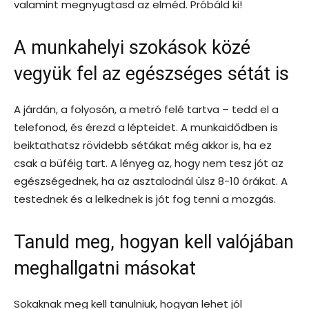
valamint megnyugtasd az elméd. Próbáld ki!
A munkahelyi szokások közé
vegyük fel az egészséges sétát is
A járdán, a folyosón, a metró felé tartva – tedd el a
telefonod, és érezd a lépteidet. A munkaidődben is
beiktathatsz rövidebb sétákat még akkor is, ha ez
csak a büféig tart. A lényeg az, hogy nem tesz jót az
egészségednek, ha az asztalodnál ülsz 8-10 órákat. A
testednek és a lelkednek is jót fog tenni a mozgás.
Tanuld meg, hogyan kell valójában
meghallgatni másokat
Sokaknak meg kell tanulniuk, hogyan lehet jól