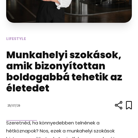
LIFESTYLE
Munkahelyi szokások,
amik bizonyítottan
boldogabbá tehetik az
életedet
25/07/29
Szeretnéd, ha könnyedebben telnének a
hétköznapok? Nos, ezek a munkahelyi szokások