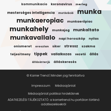
koronavirus
kommunikacio
merleg
munka
mesterséges intelligencia
motiváció
munkaeropiac
munkaerőpiac
munkahely
munkaltato
munkajog
munkavallalo
napi horoszkóp
nyilas
stressz
onismeret
siker
szakma
oroszlan
tippek
vallalkozas
állás
teljesitmeny
vezető
álláskeresés
állásinterjú
© Karrier Trend | Minden jog fenntartva
Impresszum
Médiaajánlat
Médiaajánlat politikai hirdetőknek
ADATKEZELÉSI TÁJÉKOZTATÓ: a karriertrend.hu portálon történő
adatkezelésekről