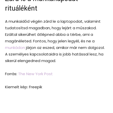
rituáléként
A munkaidőd végén zárd le a laptopodat, valamint
tudatosítsd magadban, hogy lejárt a műszakod.
Ezáltal sikerülhet átlépned abba a térbe, ami a
magánéleted. Fontos, hogy jelen legyél, és ne a
munkádon
járjon az eszed, amikor már nem dolgozol.
A személyes kapcsolataidra is jobb hatással lesz, ha
sikerül elengedned magad.
Forrás:
The New York Post
Kiemelt kép: Freepik