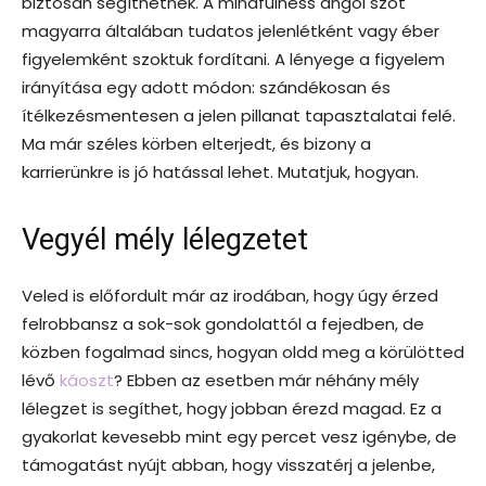
biztosan segíthetnek. A mindfulness angol szót
magyarra általában tudatos jelenlétként vagy éber
figyelemként szoktuk fordítani. A lényege a figyelem
irányítása egy adott módon: szándékosan és
ítélkezésmentesen a jelen pillanat tapasztalatai felé.
Ma már széles körben elterjedt, és bizony a
karrierünkre is jó hatással lehet. Mutatjuk, hogyan.
Vegyél mély lélegzetet
Veled is előfordult már az irodában, hogy úgy érzed
felrobbansz a sok-sok gondolattól a fejedben, de
közben fogalmad sincs, hogyan oldd meg a körülötted
lévő
káoszt
? Ebben az esetben már néhány mély
lélegzet is segíthet, hogy jobban érezd magad. Ez a
gyakorlat kevesebb mint egy percet vesz igénybe, de
támogatást nyújt abban, hogy visszatérj a jelenbe,