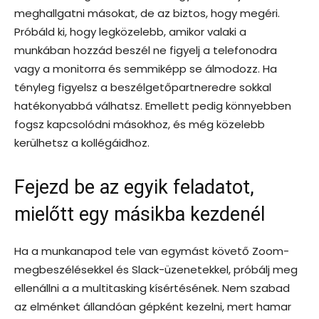
meghallgatni másokat, de az biztos, hogy megéri.
Próbáld ki, hogy legközelebb, amikor valaki a
munkában hozzád beszél ne figyelj a telefonodra
vagy a monitorra és semmiképp se álmodozz. Ha
tényleg figyelsz a beszélgetőpartneredre sokkal
hatékonyabbá válhatsz. Emellett pedig könnyebben
fogsz kapcsolódni másokhoz, és még közelebb
kerülhetsz a kollégáidhoz.
Fejezd be az egyik feladatot,
mielőtt egy másikba kezdenél
Ha a munkanapod tele van egymást követő Zoom-
megbeszélésekkel és Slack-üzenetekkel, próbálj meg
ellenállni a a multitasking kísértésének. Nem szabad
az elménket állandóan gépként kezelni, mert hamar