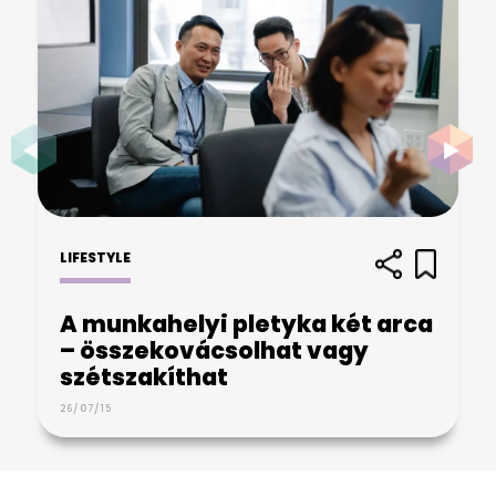
LIFESTYLE
A munkahelyi pletyka két arca
– összekovácsolhat vagy
szétszakíthat
26/07/15