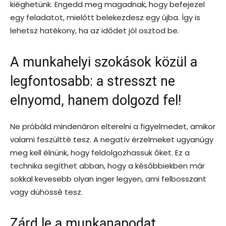
kiéghetünk. Engedd meg magadnak, hogy befejezel
egy feladatot, mielőtt belekezdesz egy újba. Így is
lehetsz hatékony, ha az idődet jól osztod be.
A munkahelyi szokások közül a
legfontosabb: a stresszt ne
elnyomd, hanem dolgozd fel!
Ne próbáld mindenáron elterelni a figyelmedet, amikor
valami feszültté tesz. A negatív érzelmeket ugyanúgy
meg kell élnünk, hogy feldolgozhassuk őket. Ez a
technika segíthet abban, hogy a későbbiekben már
sokkal kevesebb olyan inger legyen, ami felbosszant
vagy dühössé tesz.
Zárd le a munkanapodat