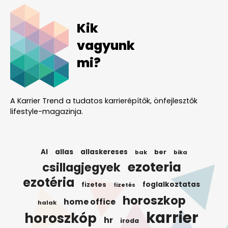
Kik
vagyunk
mi?
A Karrier Trend a tudatos karrierépítők, önfejlesztők
lifestyle-magazinja.
AI
allas
allaskereses
ber
bak
bika
ezoteria
csillagjegyek
ezotéria
foglalkoztatas
fizetes
fizetés
horoszkop
home office
halak
karrier
horoszkóp
hr
iroda