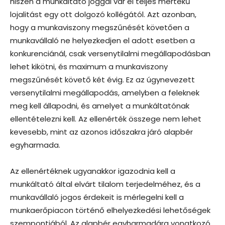
hiszen a munkáltató joggal vár el teljes mértékű
lojalitást egy ott dolgozó kollégától. Azt azonban,
hogy a munkaviszony megszűnését követően a
munkavállaló ne helyezkedjen el adott esetben a
konkurenciánál, csak versenytilalmi megállapodásban
lehet kikötni, és maximum a munkaviszony
megszűnését követő két évig. Ez az úgynevezett
versenytilalmi megállapodás, amelyben a feleknek
meg kell állapodni, és amelyet a munkáltatónak
ellentételezni kell. Az ellenérték összege nem lehet
kevesebb, mint az azonos időszakra járó alapbér
egyharmada.
Az ellenértéknek ugyanakkor igazodnia kell a
munkáltató által elvárt tilalom terjedelméhez, és a
munkavállaló jogos érdekeit is mérlegelni kell a
munkaerőpiacon történő elhelyezkedési lehetőségek
szempontjából. Az alapbér egyharmadára vonatkozó