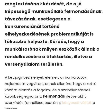
megtartásának kérdését, de a jó
képességű munkavállaló felmondásának,
távozásának, esetlegesen a
konkurenciánál történő
elhelyezkedésének problematikáját is
fókuszba helyezte. Kérdés, hogy a
munkáltatónak milyen eszközök állnak a
rendelkezésére a titoktartás, illetve a
versenytilalom területén.
A két jogintézmények elemeit a munkáltatók
hajlamosak vegyíteni, annak ellenére, hogy a kettő
között jelentős a fogalmi, és a szabályozásbeli
különbség egyaránt.
Felmondás
illetve aktív
szerződés fennállása esetén is
kényessé válhat
a
kérdés.