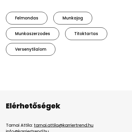
Felmondas
Munkajog
Munkaszerzodes
Titoktartas
Versenytilalom
Elérhetőségek
Tarnai Attila:
tarnai.attila@karriertrend.hu
info@karriertrend.hu