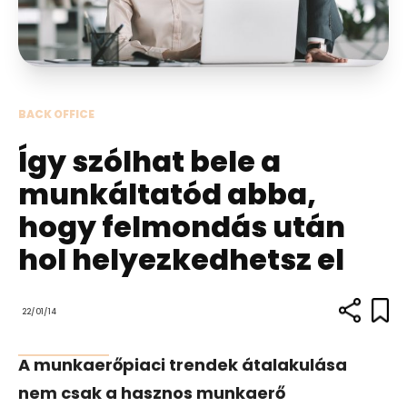
BACK OFFICE
Így szólhat bele a
munkáltatód abba,
hogy felmondás után
hol helyezkedhetsz el
22/01/14
A munkaerőpiaci trendek átalakulása
nem csak a hasznos munkaerő