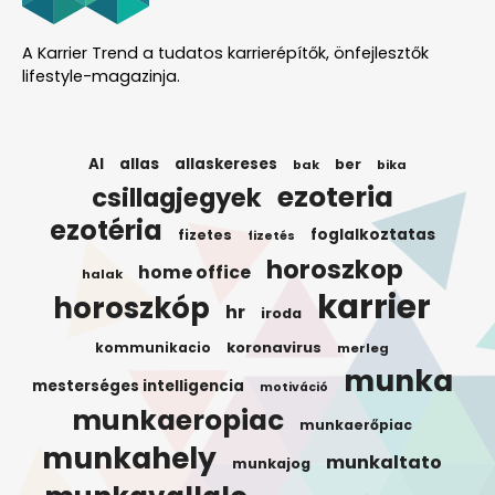
A Karrier Trend a tudatos karrierépítők, önfejlesztők
lifestyle-magazinja.
AI
allas
allaskereses
ber
bak
bika
ezoteria
csillagjegyek
ezotéria
foglalkoztatas
fizetes
fizetés
horoszkop
home office
halak
karrier
horoszkóp
hr
iroda
koronavirus
kommunikacio
merleg
munka
mesterséges intelligencia
motiváció
munkaeropiac
munkaerőpiac
munkahely
munkaltato
munkajog