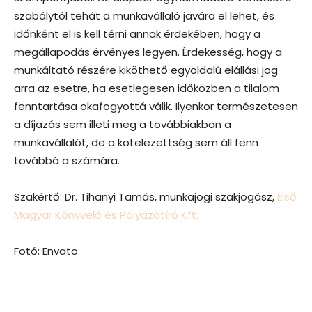
szabálytól tehát a munkavállaló javára el lehet, és
időnként el is kell térni annak érdekében, hogy a
megállapodás érvényes legyen. Érdekesség, hogy a
munkáltató részére kiköthető egyoldalú elállási jog
arra az esetre, ha esetlegesen időközben a tilalom
fenntartása okafogyottá válik. Ilyenkor természetesen
a díjazás sem illeti meg a továbbiakban a
munkavállalót, de a kötelezettség sem áll fenn
továbbá a számára.
Szakértő: Dr. Tihanyi Tamás, munkajogi szakjogász,
Első
Magyar Könyvelő és Pályázatíró Kft.
Fotó: Envato