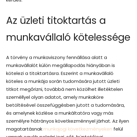
Az üzleti titoktartás a
munkavállaló kötelessége
A törvény a munkaviszony fennállása alatt a
munkavállalót külön megállapodás hiányában is
kötelezi a titoktartásra. Eszerint a munkavállaló
köteles a munkája során tudomására jutott üzleti
titkot megőrizni, továbbá nem közölhet illetéktelen
személlyel olyan adatot, amely munkaköre
betöltésével összefüggésben jutott a tudomására,
és amelynek közlése a munkáltatóra vagy más
személyre hátrányos következménnyel járhat. Az ilyen
magatartásnak
munkajogi következményeken
felül
vannak egyéb polgári jogi, sőt, büntetőjogi