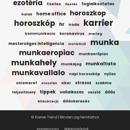
ezotéria
foglalkoztatas
fizetes
fizetés
horoszkop
home office
halak
karrier
horoszkóp
hr
iroda
koronavirus
kommunikacio
merleg
munka
mesterséges intelligencia
motiváció
munkaeropiac
munkaerőpiac
munkahely
munkaltato
munkajog
munkavallalo
napi horoszkóp
nyilas
stressz
onismeret
siker
szakma
oroszlan
tippek
vallalkozas
állás
teljesitmeny
vezető
álláskeresés
állásinterjú
© Karrier Trend | Minden jog fenntartva
Impresszum
Médiaajánlat