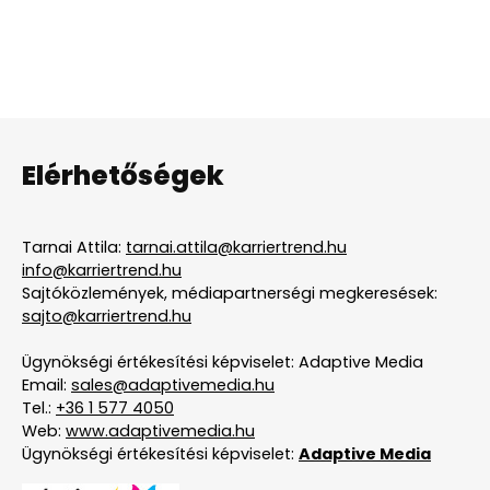
Elérhetőségek
Tarnai Attila:
tarnai.attila@karriertrend.hu
info@karriertrend.hu
Sajtóközlemények, médiapartnerségi megkeresések:
sajto@karriertrend.hu
Ügynökségi értékesítési képviselet: Adaptive Media
Email:
sales@adaptivemedia.hu
Tel.:
+36 1 577 4050
Web:
www.adaptivemedia.hu
Ügynökségi értékesítési képviselet:
Adaptive Media