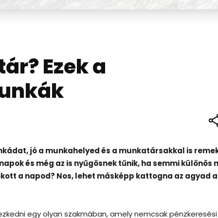
utár? Ezek a
munkák
nkádat, jó a munkahelyed és a munkatársakkal is reme
nnapok és még az is nyűgösnek tűnik, ha semmi különös
okott a napod? Nos, lehet másképp kattogna az agyad a
elyezkedni egy olyan szakmában, amely nemcsak pénzkeresési