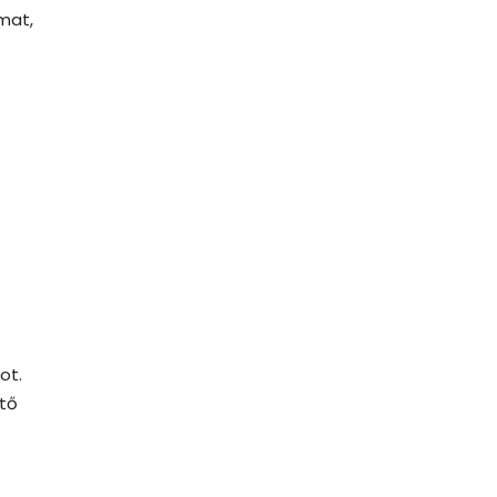
mat,
ot.
ető