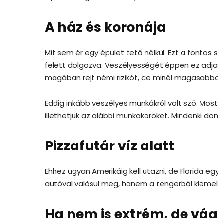
A ház és koronája
Mit sem ér egy épület tető nélkül. Ezt a fontos
felett dolgozva. Veszélyességét éppen ez adja
magában rejt némi rizikót, de minél magasabban 
Eddig inkább veszélyes munkákról volt szó. Most
illethetjük az alábbi munkaköröket. Mindenki dön
Pizzafutár víz alatt
Ehhez ugyan Amerikáig kell utazni, de Florida 
autóval valósul meg, hanem a tengerből kiemelk
Ha nem is extrém, de vág