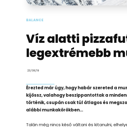
BALANCE
Víz alatti pizzaf
legextrémebb 
23/08/19
Érezted már úgy, hogy habár szereted a mu
kijössz, valahogy beszippantottak a minde
történik, csupán csak túl átlagos és megsz
alábbi munkakörökben…
Talán még nincs késő váltani és kitanulni, elh