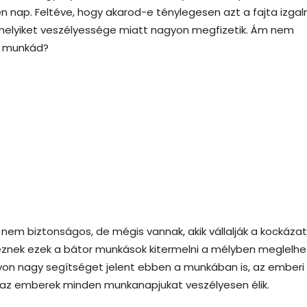
en nap. Feltéve, hogy akarod-e ténylegesen azt a fajta izgal
elyiket veszélyessége miatt nagyon megfizetik. Ám nem
a munkád?
em biztonságos, de mégis vannak, akik vállalják a kockázat
keznek ezek a bátor munkások kitermelni a mélyben meglelh
on nagy segítséget jelent ebben a munkában is, az emberi
 az emberek minden munkanapjukat veszélyesen élik.