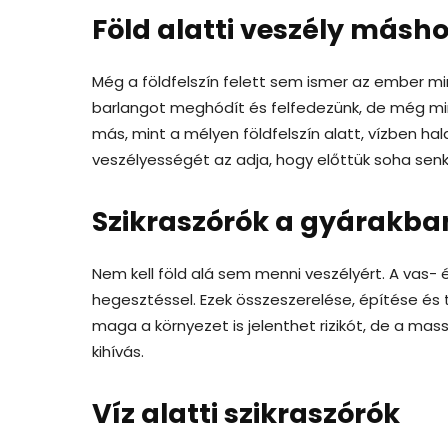
Föld alatti veszély másh
Még a földfelszín felett sem ismer az ember min
barlangot meghódít és felfedezünk, de még min
más, mint a mélyen földfelszín alatt, vízben h
veszélyességét az adja, hogy előttük soha senk
Szikraszórók a gyárakba
Nem kell föld alá sem menni veszélyért. A vas-
hegesztéssel. Ezek összeszerelése, építése és 
maga a környezet is jelenthet rizikót, de a mass
kihívás.
Víz alatti szikraszórók