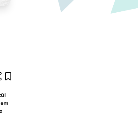
kül
 nem
z