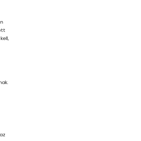
en
ett
ell,
nak.
 az