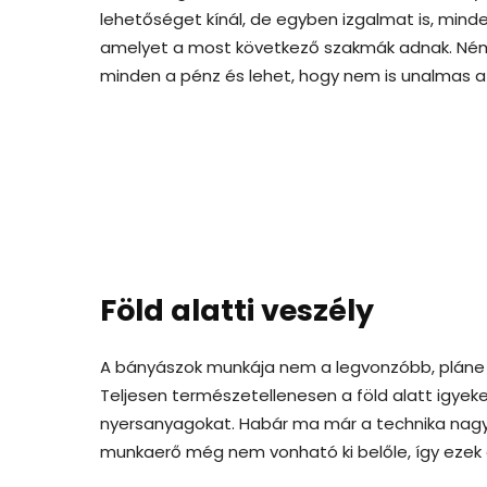
lehetőséget kínál, de egyben izgalmat is, mind
amelyet a most következő szakmák adnak. Ném
minden a pénz és lehet, hogy nem is unalmas 
Föld alatti veszély
A bányászok munkája nem a legvonzóbb, pláne n
Teljesen természetellenesen a föld alatt igye
nyersanyagokat. Habár ma már a technika nagy
munkaerő még nem vonható ki belőle, így ezek