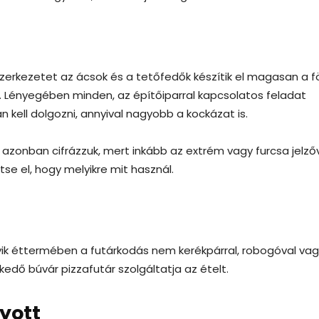
 szerkezetet az ácsok és a tetőfedők készítik el magasan a f
. Lényegében minden, az építőiparral kapcsolatos feladat
kell dolgozni, annyival nagyobb a kockázat is.
 azonban cifrázzuk, mert inkább az extrém vagy furcsa jelző
tse el, hogy melyikre mit használ.
egyik éttermében a futárkodás nem kerékpárral, robogóval va
edő búvár pizzafutár szolgáltatja az ételt.
yott