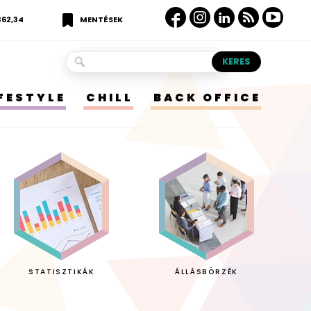
362,34
MENTÉSEK
IFESTYLE
CHILL
BACK OFFICE
STATISZTIKÁK
ÁLLÁSBÖRZÉK