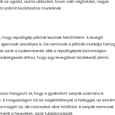
ik az ugrást, autós üldözést, lovon való vágtatást, vagyis
ból számít kockázatos munkának.
hogy repülőgép pilóták lesznek felnőttként. A levegő
igencsak veszélyes is. De nemcsak a pilóták munkája tarto
nis azok a szakemberek, akik a repülőgépek biztonságos
 szükségesek ahhoz, hogy egy levegőben közlekedő jármű
szor hangzott el, hogy a gyakorlott serpák számára is
A magasságon túl az oxigénhiánnyal, a hideggel, az extré
tja magát az, aki csúcsokat akar hódítani. A serpák nemcsak
ismerik a hegyeket, azok tulajdonságait.