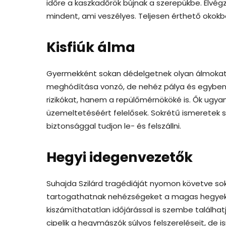
időre a kaszkadőrök bújnak a szerepükbe. Elvégz
mindent, ami veszélyes. Teljesen érthető okok
Kisfiúk álma
Gyermekként sokan dédelgetnek olyan álmokat, 
meghódítása vonzó, de nehéz pálya és egyben 
rizikókat, hanem a repülőmérnököké is. Ők ugya
üzemeltetéséért felelősek. Sokrétű ismeretek
biztonsággal tudjon le- és felszállni.
Hegyi idegenvezetők
Suhajda Szilárd tragédiáját nyomon követve sok
tartogathatnak nehézségeket a magas hegyek. 
kiszámíthatatlan időjárással is szembe találha
cipelik a hegymászók súlyos felszereléseit, de 