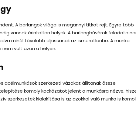
ogy
dent. A barlangok világa is megannyi titkot rejt. Egyre több
dig vannak érintetlen helyek. A barlangbúvárok feladata n
aladva minél távolabb eljussanak az ismeretlenbe. A munka
i nem volt azon a helyen.
n
 és acélmunkások szerkezeti vázakat állítanak össze
telepítése komoly kockázatot jelent a munkásra nézve, hisz
zív szerkezetek kialakítása is az azokkal való munka is komol