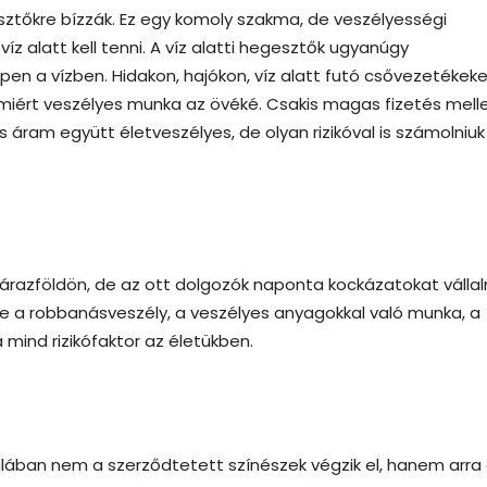
tőkre bízzák. Ez egy komoly szakma, de veszélyességi
z alatt kell tenni. A víz alatti hegesztők ugyanúgy
en a vízben. Hidakon, hajókon, víz alatt futó csővezetékek
 miért veszélyes munka az övéké. Csakis magas fizetés mell
s áram együtt életveszélyes, de olyan rizikóval is számolniuk k
zárazföldön, de az ott dolgozók naponta kockázatokat vállal
 a robbanásveszély, a veszélyes anyagokkal való munka, a
mind rizikófaktor az életükben.
alában nem a szerződtetett színészek végzik el, hanem arra