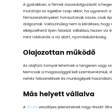
A gyárakban, a fémek összedolgozását a hegesz
mutatója az egekbe csap akkor, ha ugyanezt a ví
fémszerelvényeket forrasztanak össze, csak épp
dolgoznak. Valószínűleg nem is kérdéses, hogy
elképzelhető ilyen feladat vállalása, hiszen víz é
mint robbanás a víz alatt, nyomáskülönbség.
Olajozottan működő
Az olajfúró tornyok lehetnek a tengeren vagy s
Nemcsak a magassággal kell szembenézniük, de
nehéz felszerelések és munkagépek használata 
Más helyett vállalva
A
filmek
veszélyes jeleneteinek nagy részét ált