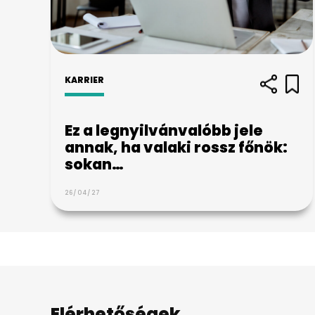
KARRIER
Ez a legnyilvánvalóbb jele
annak, ha valaki rossz főnök:
sokan…
26/04/27
Elérhetőségek