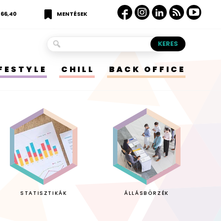
366,40
MENTÉSEK
IFESTYLE
CHILL
BACK OFFICE
STATISZTIKÁK
ÁLLÁSBÖRZÉK