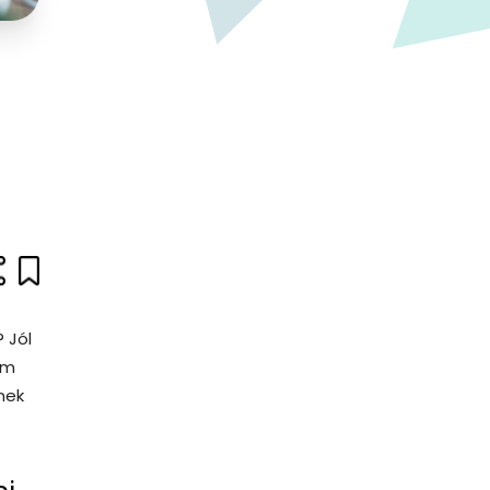
 Jól
em
nek