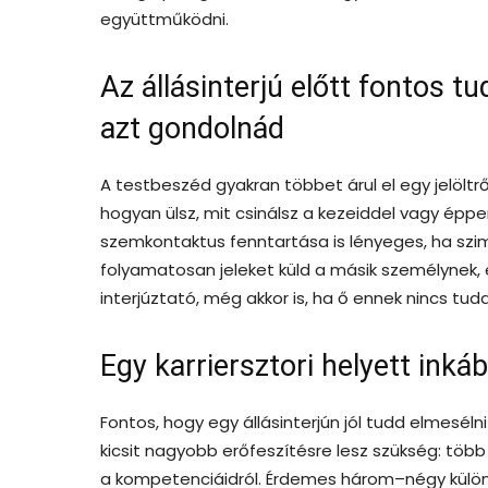
együttműködni.
Az állásinterjú előtt fontos 
azt gondolnád
A testbeszéd gyakran többet árul el egy jelöltr
hogyan ülsz, mit csinálsz a kezeiddel vagy épp
szemkontaktus fenntartása is lényeges, ha szim
folyamatosan jeleket küld a másik személynek, 
interjúztató, még akkor is, ha ő ennek nincs tu
Egy karriersztori helyett ink
Fontos, hogy egy állásinterjún jól tudd elmesélni
kicsit nagyobb erőfeszítésre lesz szükség: több
a kompetenciáidról. Érdemes három–négy külön