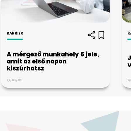
KARRIER
K
A mérgező munkahely 5 jele,
J
amit az első napon
v
kiszúrhatsz
26/03/09
26