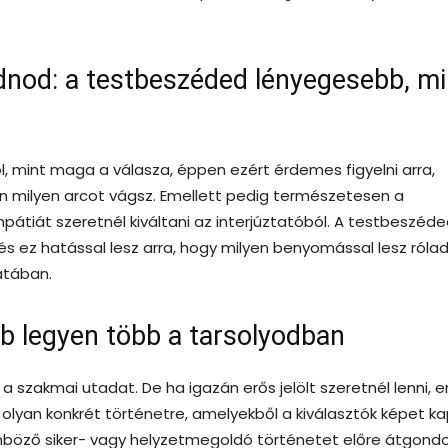
tudnod: a testbeszéded lényegesebb, mi
ől, mint maga a válasza, éppen ezért érdemes figyelni arra,
en milyen arcot vágsz. Emellett pedig természetesen a
pátiát szeretnél kiváltani az interjúztatóból. A testbeszéd
és ez hatással lesz arra, hogy milyen benyomással lesz róla
datában.
ább legyen több a tarsolyodban
 a szakmai utadat. De ha igazán erős jelölt szeretnél lenni, e
 olyan konkrét történetre, amelyekből a kiválasztók képet k
böző siker- vagy helyzetmegoldó történetet előre átgondol