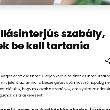
lásinterjús szabály,
 be kell tartania
éget ér az állásinterjú. Vajon kedvelte őket az interjúztató?
on mit jelent az, amikor a beszélgetés után hosszú napokig n
st eláruljuk, hogy mik azok a szabályok, amelyeket mindenki
uknak az álláskeresést.