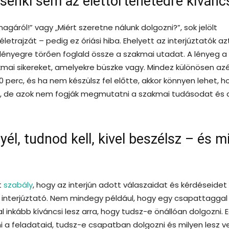
 senki sem az élettörténetedre kívánc
agáról!” vagy „Miért szeretne nálunk dolgozni?”, sok jelölt
letrajzát – pedig ez óriási hiba. Ehelyett az interjúztatók az
 lényegre törően foglald össze a szakmai utadat. A lényeg a
kmai sikereket, amelyekre büszke vagy. Mindez különösen azé
0 perc, és ha nem készülsz fel előtte, akkor könnyen lehet, h
re, de azok nem fogják megmutatni a szakmai tudásodat és 
yél, tudnod kell, kivel beszélsz – és m
t
szabály
, hogy az interjún adott válaszaidat és kérdéseidet
tt interjúztató. Nem mindegy például, hogy egy csapattaggal
 inkább kíváncsi lesz arra, hogy tudsz-e önállóan dolgozni. 
tni a feladataid, tudsz-e csapatban dolgozni és milyen lesz v