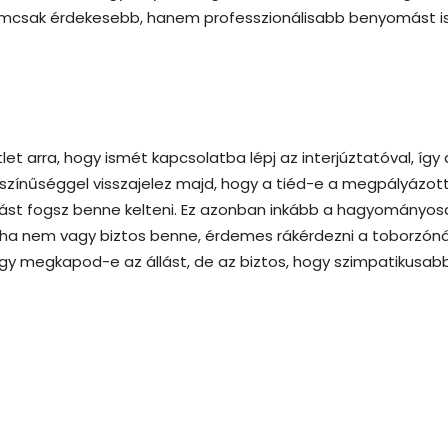
 nemcsak érdekesebb, hanem professzionálisabb benyomást i
let arra, hogy ismét kapcsolatba lépj az interjúztatóval, így 
lószínűséggel visszajelez majd, hogy a tiéd-e a megpályázot
ást fogsz benne kelteni. Ez azonban inkább a hagyományo
 ha nem vagy biztos benne, érdemes rákérdezni a toborzóná
 hogy megkapod-e az állást, de az biztos, hogy szimpatikusab