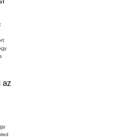
si
t
rt
ogy
a
i az
Egy
eled