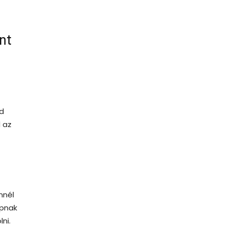
nt
ed
d az
nnél
apnak
ni.