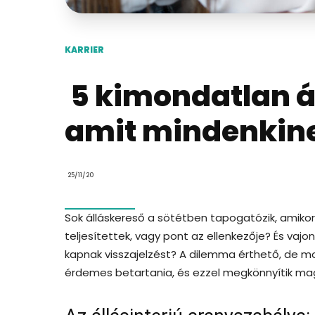
KARRIER
5 kimondatlan ál
amit mindenkinek
25/11/20
Sok álláskereső a sötétben tapogatózik, amikor v
teljesítettek, vagy pont az ellenkezője? És vaj
kapnak visszajelzést? A dilemma érthető, de mo
érdemes betartania, és ezzel megkönnyítik mag