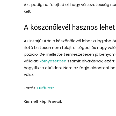
Azt pedig ne felejtsd el, hogy változatosság
kelt.
A köszönőlevél hasznos lehet
Az interjú után a köszönőlevél lehet a legjobb öt
illető biztosan nem felejt el téged, és nagy va
pozíció. De mellette természetesen jó benyom
vállalati
környezetben
számít elvárásnak, ezért
hogy illik-e elküldeni. Nem ez fogja eldönteni,
válsz.
Forrás:
HuffPost
Kiemelt kép: Freepik