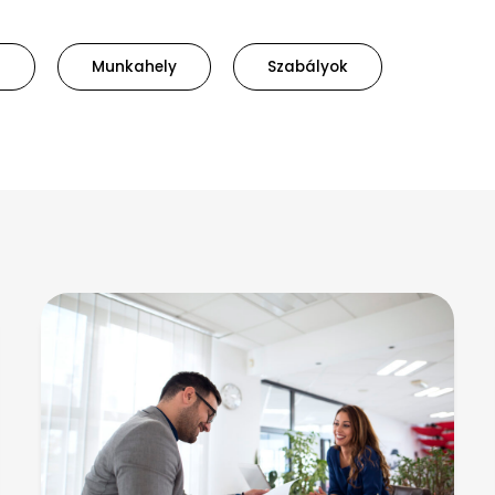
a
Munkahely
Szabályok