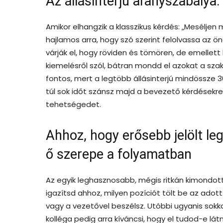
Az állásinterjú aranyszabálya:
Amikor elhangzik a klasszikus kérdés: „Meséljen m
hajlamos arra, hogy szó szerint felolvassa az öné
várják el, hogy röviden és tömören, de emellett
kiemelésről szól, bátran mondd el azokat a sza
fontos, mert a legtöbb állásinterjú mindössze 3
túl sok időt szánsz majd a bevezető kérdések
tehetségedet.
Ahhoz, hogy erősebb jelölt leg
ő szerepe a folyamatban
Az egyik leghasznosabb, mégis ritkán kimondot
igazítsd ahhoz, milyen pozíciót tölt be az ado
vagy a vezetővel beszélsz. Utóbbi ugyanis sokkal
kolléga pedig arra kíváncsi, hogy el tudod-e lá