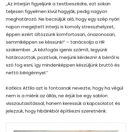
„Az interjún figyeljünk a testbeszédre, ezt sokan
teljesen figyelmen kívül hagyják, pedig nagyon
meghatározó. Ne becsüljük alá, hogy egy szép nyári
napon megejtett interjú is komoly stresszhelyzet,
éppen ezért öltözzünk komfortosan, önazonosan,
semmiképpen se késsünk!” – tanácsolja a HR
szakember. „A kézfogás igenis számít, legyünk
határozottak, pozitívak, merjünk kérdezni! A bérről is
szó fog esni, így mindenképpen készüljünk bruttó és
nettó bérigénnyel.”
Katkics Attila azt is fontosnak nevezte, hogy ha végül
nem is a miénk az állás, ne érjük be egy sablon
visszautasítással, hanem keressük a kapcsolatot és
jelezzük, hogy hibáinkból építkezni szeretnénk.