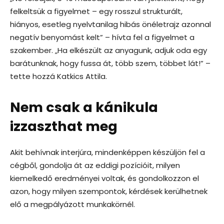
felkeltsük a figyelmet – egy rosszul strukturált,
hiányos, esetleg nyelvtanilag hibás önéletrajz azonnal
negatív benyomást kelt” – hívta fel a figyelmet a
szakember. „Ha elkészült az anyagunk, adjuk oda egy
barátunknak, hogy fussa át, több szem, többet lát!” –
tette hozzá Katkics Attila.
Nem csak a kánikula
izzaszthat meg
Akit behívnak interjúra, mindenképpen készüljön fel a
cégből, gondolja át az eddigi pozícióit, milyen
kiemelkedő eredményei voltak, és gondolkozzon el
azon, hogy milyen szempontok, kérdések kerülhetnek
elő a megpályázott munkakörnél.