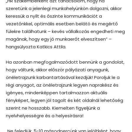
„HR szakemberként azt tanácsolom, hogy ha
szeretünk a jelenlegi munkahelyünkön dolgozni, akkor
keressük a nyílt és őszinte kommunikációt a
vezetőnkkel, optimális esetben belátó és megértő
fülekre találhatunk – kevés vállalkozás engedheti meg
magának, hogy egy jó munkaerőt elveszítsen” –
hangsúlyozta Katkics Attila.
Ha azonban megfogalmazódott bennünk a gondolat,
hogy váltunk, akkor először pályázati anyagunk,
önéletrajzunk karbantartásával kezdjük! Poroljuk le a
régi anyagot, az önéletrajzunk legyen naprakész és
igényes, mindenképpen tartalmazzon aktuális
fényképet, legyen jól tagolt és két oldalnál lehetőség
szerint ne hosszabb. Kiemelten figyeljünk a
nyelvhelyességre és a helyesírásra!
„Ne feledjük, 5-10 másodpercünk van jelöltként, hogy