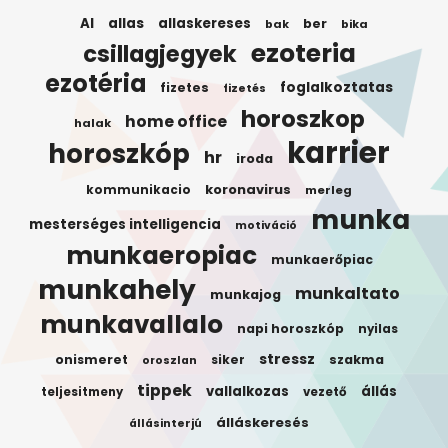
AI
allas
allaskereses
ber
bak
bika
ezoteria
csillagjegyek
ezotéria
foglalkoztatas
fizetes
fizetés
horoszkop
home office
halak
karrier
horoszkóp
hr
iroda
koronavirus
kommunikacio
merleg
munka
mesterséges intelligencia
motiváció
munkaeropiac
munkaerőpiac
munkahely
munkaltato
munkajog
munkavallalo
napi horoszkóp
nyilas
stressz
onismeret
siker
szakma
oroszlan
tippek
vallalkozas
állás
teljesitmeny
vezető
álláskeresés
állásinterjú