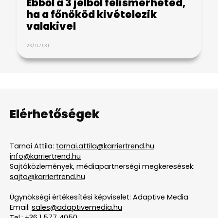
Ebből a 3 jelből felismerheted,
ha a főnököd kivételezik
valakivel
26/07/31
Elérhetőségek
Tarnai Attila:
tarnai.attila@karriertrend.hu
info@karriertrend.hu
Sajtóközlemények, médiapartnerségi megkeresések:
sajto@karriertrend.hu
Ügynökségi értékesítési képviselet: Adaptive Media
Email:
sales@adaptivemedia.hu
Tel.:
+36 1 577 4050