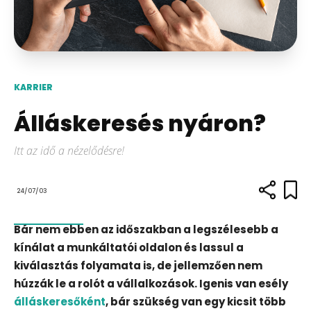
KARRIER
Álláskeresés nyáron?
Itt az idő a nézelődésre!
24/07/03
Bár nem ebben az időszakban a legszélesebb a
kínálat a munkáltatói oldalon és lassul a
kiválasztás folyamata is, de jellemzően nem
húzzák le a rolót a vállalkozások. Igenis van esély
álláskeresőként
, bár szükség van egy kicsit több