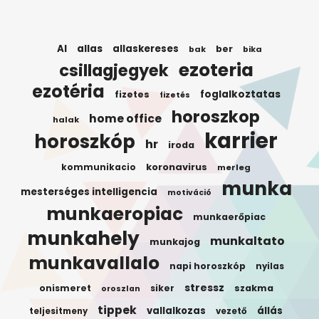
AI
allas
allaskereses
ber
bak
bika
ezoteria
csillagjegyek
ezotéria
foglalkoztatas
fizetes
fizetés
horoszkop
home office
halak
karrier
horoszkóp
hr
iroda
koronavirus
kommunikacio
merleg
munka
mesterséges intelligencia
motiváció
munkaeropiac
munkaerőpiac
munkahely
munkaltato
munkajog
munkavallalo
napi horoszkóp
nyilas
stressz
onismeret
siker
szakma
oroszlan
tippek
vallalkozas
állás
teljesitmeny
vezető