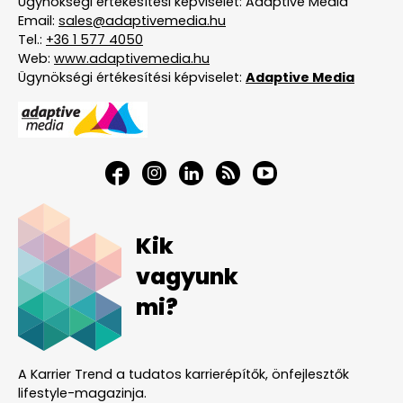
Ügynökségi értékesítési képviselet: Adaptive Media
Email:
sales@adaptivemedia.hu
Tel.:
+36 1 577 4050
Web:
www.adaptivemedia.hu
Ügynökségi értékesítési képviselet:
Adaptive Media
Kik
vagyunk
mi?
A Karrier Trend a tudatos karrierépítők, önfejlesztők
lifestyle-magazinja.