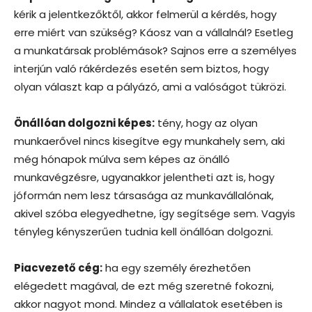
kérik a jelentkezőktől, akkor felmerül a kérdés, hogy
erre miért van szükség? Káosz van a vállalnál? Esetleg
a munkatársak problémások? Sajnos erre a személyes
interjún való rákérdezés esetén sem biztos, hogy
olyan választ kap a pályázó, ami a valóságot tükrözi.
Önállóan dolgozni képes:
tény, hogy az olyan
munkaerővel nincs kisegítve egy munkahely sem, aki
még hónapok múlva sem képes az önálló
munkavégzésre, ugyanakkor jelentheti azt is, hogy
jóformán nem lesz társasága az munkavállalónak,
akivel szóba elegyedhetne, így segítsége sem. Vagyis
tényleg kényszerűen tudnia kell önállóan dolgozni.
Piacvezető cég:
ha egy személy érezhetően
elégedett magával, de ezt még szeretné fokozni,
akkor nagyot mond. Mindez a vállalatok esetében is