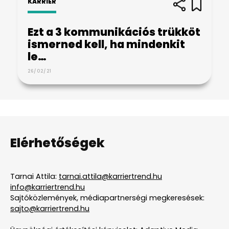
KARRIER
Ezt a 3 kommunikációs trükköt
ismerned kell, ha mindenkit
le…
26/02/21
Elérhetőségek
Tarnai Attila:
tarnai.attila@karriertrend.hu
info@karriertrend.hu
Sajtóközlemények, médiapartnerségi megkeresések:
sajto@karriertrend.hu