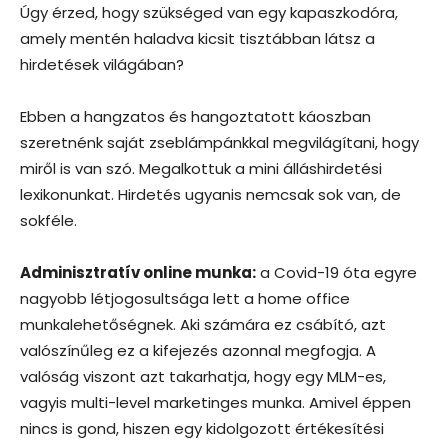
Úgy érzed, hogy szükséged van egy kapaszkodóra,
amely mentén haladva kicsit tisztábban látsz a
hirdetések világában?
Ebben a hangzatos és hangoztatott káoszban
szeretnénk saját zseblámpánkkal megvilágítani, hogy
miről is van szó. Megalkottuk a mini álláshirdetési
lexikonunkat. Hirdetés ugyanis nemcsak sok van, de
sokféle.
Adminisztratív online munka:
a Covid-19 óta egyre
nagyobb létjogosultsága lett a home office
munkalehetőségnek. Aki számára ez csábító, azt
valószínűleg ez a kifejezés azonnal megfogja. A
valóság viszont azt takarhatja, hogy egy MLM-es,
vagyis multi-level marketinges munka. Amivel éppen
nincs is gond, hiszen egy kidolgozott értékesítési