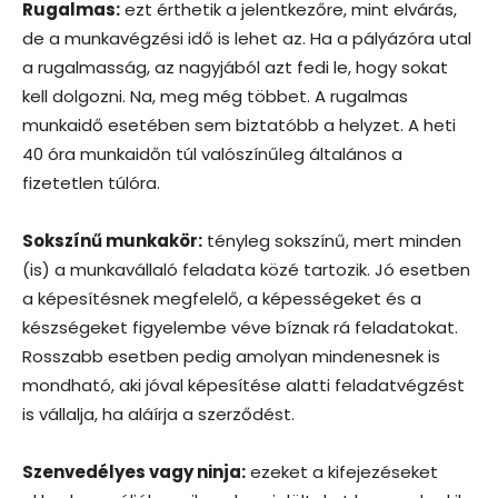
Rugalmas:
ezt érthetik a jelentkezőre, mint elvárás,
de a munkavégzési idő is lehet az. Ha a pályázóra utal
a rugalmasság, az nagyjából azt fedi le, hogy sokat
kell dolgozni. Na, meg még többet. A rugalmas
munkaidő esetében sem biztatóbb a helyzet. A heti
40 óra munkaidőn túl valószínűleg általános a
fizetetlen túlóra.
Sokszínű munkakör:
tényleg sokszínű, mert minden
(is) a munkavállaló feladata közé tartozik. Jó esetben
a képesítésnek megfelelő, a képességeket és a
készségeket figyelembe véve bíznak rá feladatokat.
Rosszabb esetben pedig amolyan mindenesnek is
mondható, aki jóval képesítése alatti feladatvégzést
is vállalja, ha aláírja a szerződést.
Szenvedélyes vagy ninja:
ezeket a kifejezéseket