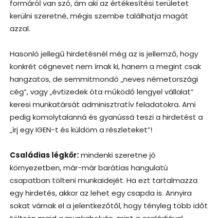
formáról van szó, ám aki az értékesítési területet
kerülni szeretné, mégis szembe találhatja magát
azzal.
Hasonló jellegű hirdetésnél még az is jellemző, hogy
konkrét cégnevet nem írnak ki, hanem a megint csak
hangzatos, de semmitmondó „neves németországi
cég”, vagy „évtizedek óta működő lengyel vállalat”
keresi munkatársát adminisztratív feladatokra. Ami
pedig komolytalanná és gyanússá teszi a hirdetést a
„írj egy IGEN-t és küldöm a részleteket”!
Családias légkör:
mindenki szeretne jó
környezetben, már-már barátias hangulatú
csapatban tölteni munkaidejét. Ha ezt tartalmazza
egy hirdetés, akkor az lehet egy csapda is. Annyira
sokat várnak el a jelentkezőtől, hogy tényleg több időt