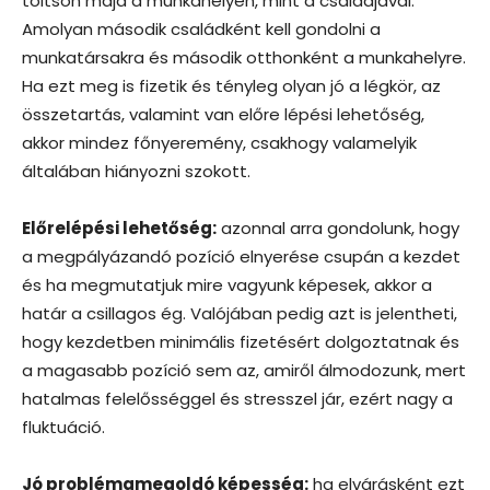
töltsön majd a munkahelyén, mint a családjával.
Amolyan második családként kell gondolni a
munkatársakra és második otthonként a munkahelyre.
Ha ezt meg is fizetik és tényleg olyan jó a légkör, az
összetartás, valamint van előre lépési lehetőség,
akkor mindez főnyeremény, csakhogy valamelyik
általában hiányozni szokott.
Előrelépési lehetőség:
azonnal arra gondolunk, hogy
a megpályázandó pozíció elnyerése csupán a kezdet
és ha megmutatjuk mire vagyunk képesek, akkor a
határ a csillagos ég. Valójában pedig azt is jelentheti,
hogy kezdetben minimális fizetésért dolgoztatnak és
a magasabb pozíció sem az, amiről álmodozunk, mert
hatalmas felelősséggel és stresszel jár, ezért nagy a
fluktuáció.
Jó problémamegoldó képesség:
ha elvárásként ezt