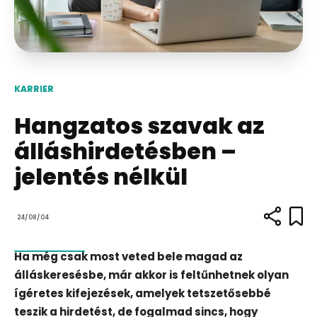
KARRIER
Hangzatos szavak az
álláshirdetésben –
jelentés nélkül
24/08/04
Ha még csak most veted bele magad az
álláskeresésbe, már akkor is feltűnhetnek olyan
ígéretes kifejezések, amelyek tetszetősebbé
teszik a hirdetést, de fogalmad sincs, hogy