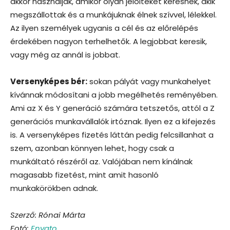
akkor használják, amikor olyan jelölteket keresnek, akik
megszállottak és a munkájuknak élnek szívvel, lélekkel.
Az ilyen személyek ugyanis a cél és az előrelépés
érdekében nagyon terhelhetők. A legjobbat keresik,
vagy még az annál is jobbat.
Versenyképes bér:
sokan pályát vagy munkahelyet
kívánnak módosítani a jobb megélhetés reményében.
Ami az X és Y generáció számára tetszetős, attól a Z
generációs munkavállalók irtóznak. Ilyen ez a kifejezés
is. A versenyképes fizetés láttán pedig felcsillanhat a
szem, azonban könnyen lehet, hogy csak a
munkáltató részéről az. Valójában nem kínálnak
magasabb fizetést, mint amit hasonló
munkakörökben adnak.
Szerző: Rónai Márta
Fotó:
Envato