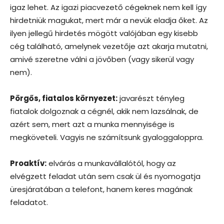
igaz lehet. Az igazi piacvezető cégeknek nem kell így
hirdetniük magukat, mert már a nevük eladja őket. Az
ilyen jellegű hirdetés mögött valójában egy kisebb
cég található, amelynek vezetője azt akarja mutatni,
amivé szeretne válni a jövőben (vagy sikerül vagy
nem).
Pörgős, fiatalos környezet:
javarészt tényleg
fiatalok dolgoznak a cégnél, akik nem lazsálnak, de
azért sem, mert azt a munka mennyisége is
megköveteli. Vagyis ne számítsunk gyaloggaloppra.
Proaktív:
elvárás a munkavállalótól, hogy az
elvégzett feladat után sem csak ül és nyomogatja
üresjáratában a telefont, hanem keres magának
feladatot.