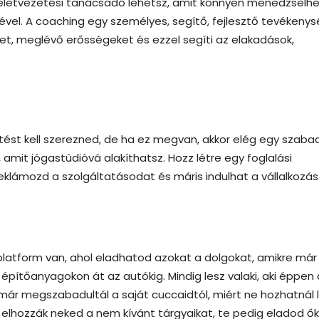
s életvezetési tanácsadó lehetsz, amit könnyen menedzselh
ével. A coaching egy személyes, segítő, fejlesztő tevékenys
et, meglévő erősségeket és ezzel segíti az elakadások,
ést kell szerezned, de ha ez megvan, akkor elég egy szaba
amit jógastúdióvá alakíthatsz. Hozz létre egy foglalási
eklámozd a szolgáltatásodat és máris indulhat a vállalkozás
latform van, ahol eladhatod azokat a dolgokat, amikre már
építőanyagokon át az autókig. Mindig lesz valaki, aki éppen 
 már megszabadultál a saját cuccaidtól, miért ne hozhatnál 
 elhozzák neked a nem kívánt tárgyaikat, te pedig eladod ők