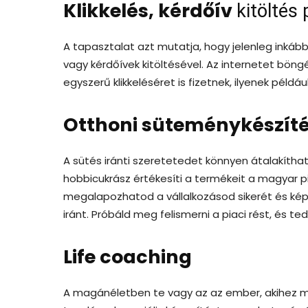
Klikkelés, kérdőív
kitöltés
A tapasztalat azt mutatja, hogy jelenleg inkább
vagy kérdőívek kitöltésével. Az internetet böng
egyszerű klikkeléséret is fizetnek, ilyenek példáu
Otthoni süteménykészít
A sütés iránti szeretetedet könnyen átalakíthat
hobbicukrász értékesíti a termékeit a magyar
megalapozhatod a vállalkozásod sikerét és képe
iránt. Próbáld meg felismerni a piaci rést, és t
Life coaching
A magánéletben te vagy az az ember, akihez mind