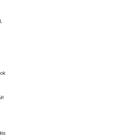
,
sok
l!
kis