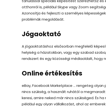
tanulással speciális képesítést szerezhetsz é
otthonról is, például Skype vagy Zoom segítség
Azonosítja és fejleszti a személyes képességek
problémák megoldását.
Jógaoktató
A jógaoktatáshoz elsősorban megfelelő képesít
helyiség a házatokban, vagy egy szabad szoba, 
rendszert és egy közösségi médiaoldalt, hogy r
Online értékesítés
eBay, Facebook Marketplace … rengeteg olyan p
nincs szükség, a használt ruhától a megmaradt 
keresi, amire neked már nincs szükséged. És ha
például egy olyan vállalkozást, ahol az emberek