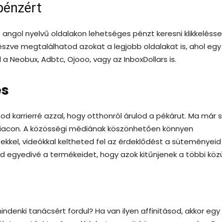
 pénzért
 angol nyelvű oldalakon lehetséges pénzt keresni klikkeléssel
észve megtalálhatod azokat a legjobb oldalakat is, ahol egy
l a Neobux, Adbtc, Ojooo, vagy az InboxDollars is.
és
od karrierré azzal, hogy otthonról árulod a pékárut. Ma már 
 piacon. A közösségi médiának köszönhetően könnyen
kkel, videókkal keltheted fel az érdeklődést a süteményeid
edd egyedivé a termékeidet, hogy azok kitűnjenek a többi közü
enki tanácsért fordul? Ha van ilyen affinitásod, akkor egy 