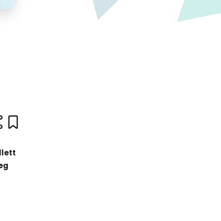
lett
teg