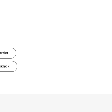
rrier
áknak