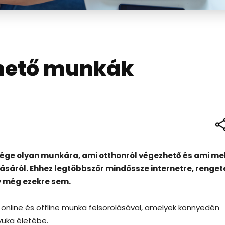
zhető munkák
ge olyan munkára, ami otthonról végezhető és ami mel
sáról. Ehhez legtöbbször mindössze internetre, renge
y még ezekre sem.
online és offline munka felsorolásával, amelyek könnyedén
yuka életébe.