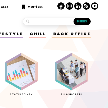
362,34
MENTÉSEK
IFESTYLE
CHILL
BACK OFFICE
STATISZTIKÁK
ÁLLÁSBÖRZÉK