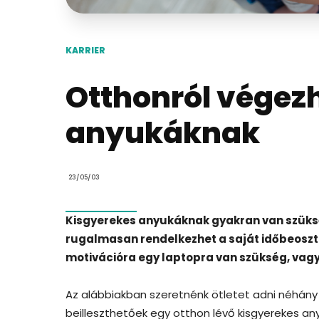
KARRIER
Otthonról vége
anyukáknak
23/05/03
Kisgyerekes anyukáknak gyakran van szüksé
rugalmasan rendelkezhet a saját időbeosztá
motivációra egy laptopra van szükség, vag
Az alábbiakban szeretnénk ötletet adni néhány 
beilleszthetőek egy otthon lévő kisgyerekes an