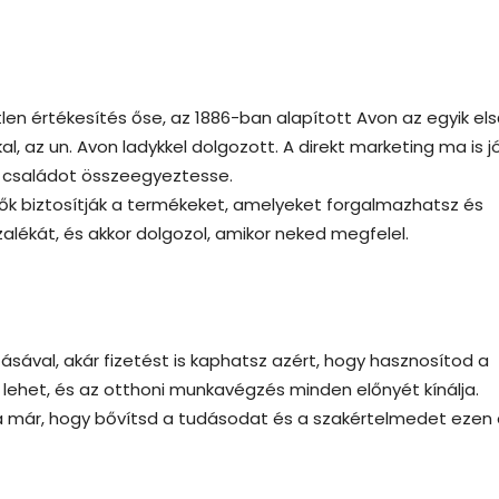
n értékesítés őse, az 1886-ban alapított Avon az egyik el
, az un. Avon ladykkel dolgozott. A direkt marketing ma is j
 a családot összeegyeztesse.
 ők biztosítják a termékeket, amelyeket forgalmazhatsz és
lékát, és akkor dolgozol, amikor neked megfelel.
sával, akár fizetést is kaphatsz azért, hogy hasznosítod a
 lehet, és az otthoni munkavégzés minden előnyét kínálja.
a már, hogy bővítsd a tudásodat és a szakértelmedet ezen