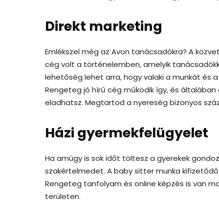
Direkt marketing
Emlékszel még az Avon tanácsadókra? A közvetle
cég volt a történelemben, amelyik tanácsadókkal
lehetőség lehet arra, hogy valaki a munkát és
Rengeteg jó hírű cég működik így, és általában
eladhatsz. Megtartod a nyereség bizonyos száza
Házi gyermekfelügyelet
Ha amúgy is sok időt töltesz a gyerekek gondozá
szakértelmedet. A baby sitter munka kifizetődő
Rengeteg tanfolyam és online képzés is van m
területen.