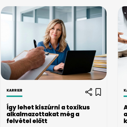
KARRIER
K
Így lehet kiszúrni a toxikus
A
alkalmazottakat még a
a
felvétel előtt
k