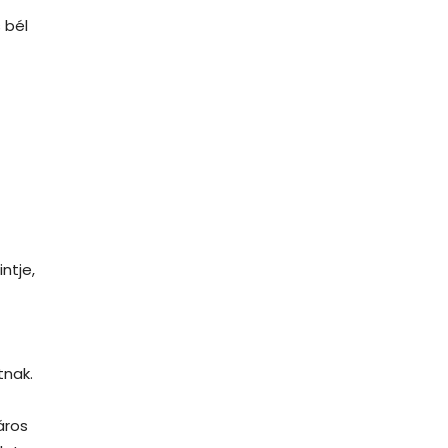
 bél
ntje,
tnak.
áros