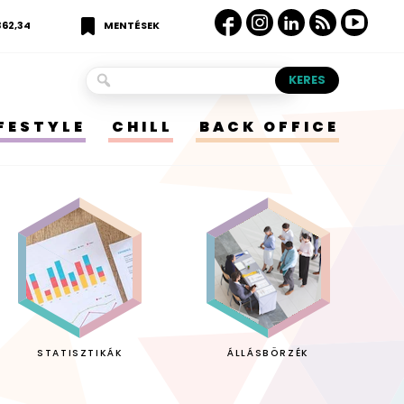
362,34
MENTÉSEK
IFESTYLE
CHILL
BACK OFFICE
STATISZTIKÁK
ÁLLÁSBÖRZÉK