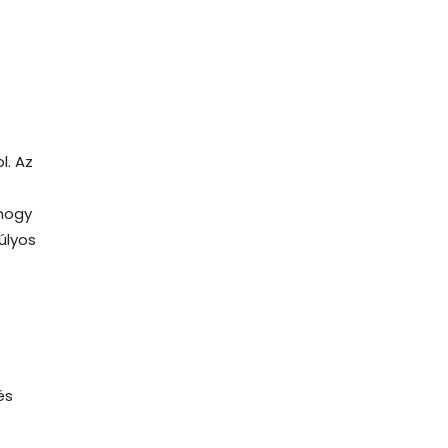
l. Az
 hogy
úlyos
és