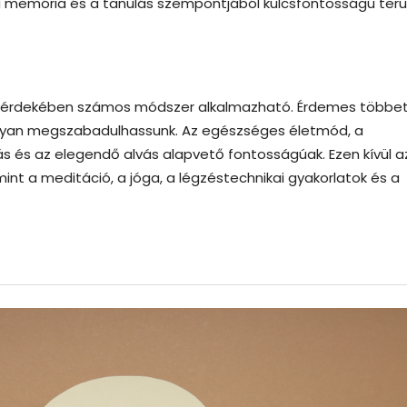
 memória és a tanulás szempontjából kulcsfontosságú terül
e érdekében számos módszer alkalmazható. Érdemes többe
onyan megszabadulhassunk. Az egészséges életmód, a
s és az elegendő alvás alapvető fontosságúak. Ezen kívül a
mint a meditáció, a jóga, a légzéstechnikai gyakorlatok és a