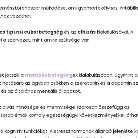
emésztőrendszer működése, ami gyomorfekélyhez, irritábilis
k
hoz vezethet.
es típusú cukorbetegség
és az
elhízás
kialakulásával. A
l a szervezet, mint amire szüksége van.
t játszik a
mentális betegség
ek kialakulásában, úgymint a
z hatására az agyban csökken a szerotonin és a dopamin szi
és az általános mentális állapotot.
Az alvás minősége és mennyisége szorosan összefügg az
alvásproblémák komoly egészségügyi következményekkel járha
a kognitív funkciókat. A stresszhormonok állandó jelenléte k