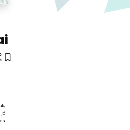
ai
uk,
 jó
mos