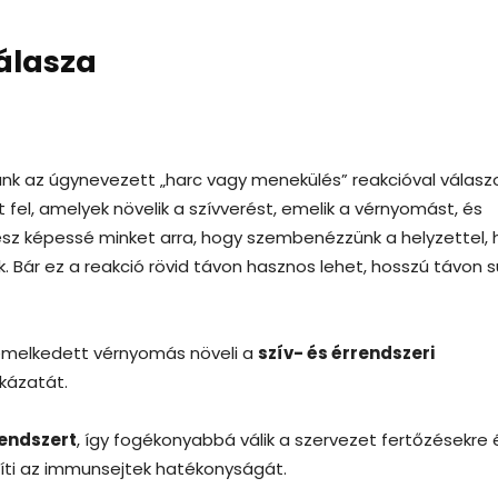
válasza
ünk az úgynevezett „harc vagy menekülés” reakcióval válaszo
 fel, amelyek növelik a szívverést, emelik a vérnyomást, és
tesz képessé minket arra, hogy szembenézzünk a helyzettel,
 Bár ez a reakció rövid távon hasznos lehet, hosszú távon s
 emelkedett vérnyomás növeli a
szív- és érrendszeri
ckázatát.
endszert
, így fogékonyabbá válik a szervezet fertőzésekre 
gíti az immunsejtek hatékonyságát.