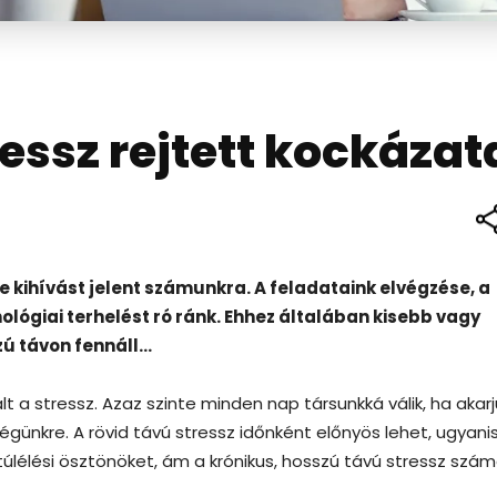
essz rejtett kockázat
kihívást jelent számunkra. A feladataink elvégzése, a
ológiai terhelést ró ránk. Ehhez általában kisebb vagy
zú távon fennáll…
t a stressz. Azaz szinte minden nap társunkká válik, ha akarj
ünkre. A rövid távú stressz időnként előnyös lehet, ugyanis
 túlélési ösztönöket, ám a krónikus, hosszú távú stressz szá