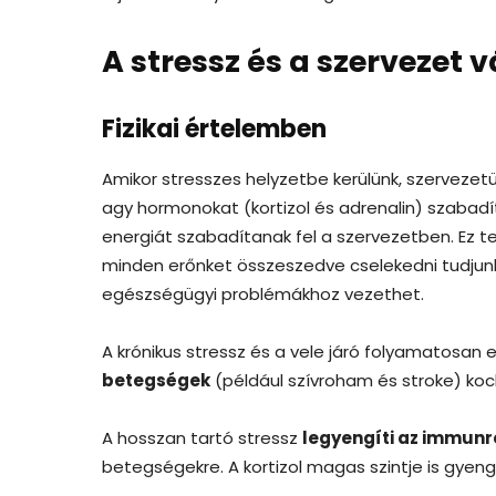
A stressz és a szervezet 
Fizikai értelemben
Amikor stresszes helyzetbe kerülünk, szervezet
agy hormonokat (kortizol és adrenalin) szabadít
energiát szabadítanak fel a szervezetben. Ez 
minden erőnket összeszedve cselekedni tudjunk.
egészségügyi problémákhoz vezethet.
A krónikus stressz és a vele járó folyamatosan
betegségek
(például szívroham és stroke) ko
A hosszan tartó stressz
legyengíti az immunr
betegségekre. A kortizol magas szintje is gyen