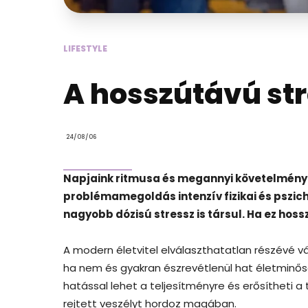
LIFESTYLE
A hosszútávú str
24/08/06
Napjaink ritmusa és megannyi követelménye 
problémamegoldás intenzív fizikai és pszich
nagyobb dózisú stressz is társul. Ha ez hoss
A modern életvitel elválaszthatatlan részévé vál
ha nem és gyakran észrevétlenül hat életminőség
hatással lehet a teljesítményre és erősítheti a
rejtett veszélyt hordoz magában.