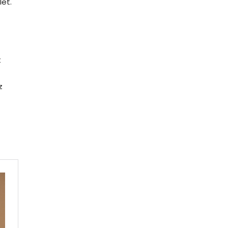
et.
t
z