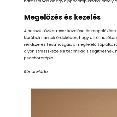
hatással van az agy hippocampuszára, amely a
Megelőzés és kezelés
A hosszú távú stressz kezelése és megelőzés
kipróbálni annak érdekében, hogy attól haték
rendszeres testmozgás, a megfelelő táplálkozá
olyan stresszkezelési technikák is segíthetnek, 
pszichoterápia.
Rónai Márta