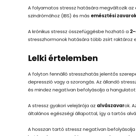
A folyamatos stressz hatására megváltozik az 
szindrómához (IBS) és más
emésztési zavaro
A krónikus stressz összefüggésbe hozható a
2-
stresszhormonok hatására több zsírt raktároz e
Lelki értelemben
A folyton fennálló stresszhatás jelentős szerepe
depresszió vagy a szorongás. Az állandó stress
és mindez negatívan befolyásolja a hangulatot 
A stressz gyakori velejárója az
alvászavar
ok. 
általános egészségi állapottal, így a tartós 
A hosszan tartó stressz negatívan befolyásolja 