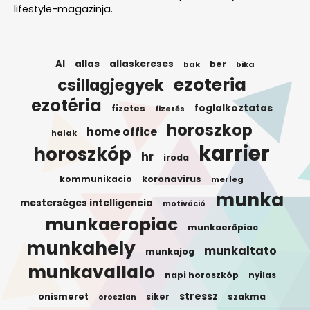
lifestyle-magazinja.
AI
allas
allaskereses
ber
bak
bika
ezoteria
csillagjegyek
ezotéria
foglalkoztatas
fizetes
fizetés
horoszkop
home office
halak
karrier
horoszkóp
hr
iroda
koronavirus
kommunikacio
merleg
munka
mesterséges intelligencia
motiváció
munkaeropiac
munkaerőpiac
munkahely
munkaltato
munkajog
munkavallalo
napi horoszkóp
nyilas
stressz
onismeret
siker
szakma
oroszlan