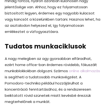
mindig fontos, nyáron azonban különösen nagy
jelentősége van. Ahhoz, hogy ez folyamatosan
biztosított legyen, érdemes egy nagyobb kulacsot
vagy kancsót a közelünkben tartani. Hasznos lehet, ha
az asztalodon helyezed el, így folyamatosan
emlékeztet a vízfogyasztásra.
Tudatos munkaciklusok
A nagy melegben az agy gyorsabban elfáradhat,
ezért home office-ban érdemes rövidebb, fókuszált
munkablokkokban dolgozni. Számos
online alkalmazás
is segítheti a tudatosabb munkavégzést. A
Pomodoro-technika például hozzájárulhat a
koncentráció fenntartásához, és a rendszeresen
beiktatott rövid szünetek miatt kevésbé érezzük
megterhelőnek a munkát.