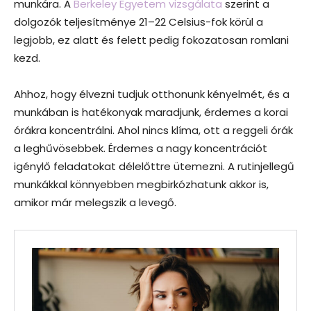
munkára. A
Berkeley Egyetem vizsgálata
szerint a
dolgozók teljesítménye 21–22 Celsius-fok körül a
legjobb, ez alatt és felett pedig fokozatosan romlani
kezd.
Ahhoz, hogy élvezni tudjuk otthonunk kényelmét, és a
munkában is hatékonyak maradjunk, érdemes a korai
órákra koncentrálni. Ahol nincs klíma, ott a reggeli órák
a leghűvösebbek. Érdemes a nagy koncentrációt
igénylő feladatokat délelőttre ütemezni. A rutinjellegű
munkákkal könnyebben megbirkózhatunk akkor is,
amikor már melegszik a levegő.