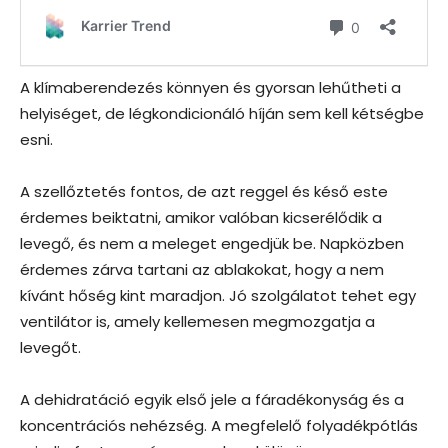
A klímaberendezés könnyen és gyorsan lehűtheti a
helyiséget, de légkondicionáló híján sem kell kétségbe
esni.
A szellőztetés fontos, de azt reggel és késő este
érdemes beiktatni, amikor valóban kicserélődik a
levegő, és nem a meleget engedjük be. Napközben
érdemes zárva tartani az ablakokat, hogy a nem
kívánt hőség kint maradjon. Jó szolgálatot tehet egy
ventilátor is, amely kellemesen megmozgatja a
levegőt.
A dehidratáció egyik első jele a fáradékonyság és a
koncentrációs nehézség. A megfelelő folyadékpótlás