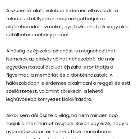
A szünetek alatt valóban érdemes eltávolodni a
feladatoktól. Ilyenkor megmozgathatjuk az
elgémberedett izmokat, nyújtózkodhatunk vagy akár
sétálhatunk néhány percet.
A hőség az éjszakai pihenést is megnehezítheti.
Nemcsak az elalvás válhat nehezebbé, de már
egyetlen rosszul átaludt éjszaka is ronthatja a
figyelmet, a memóriát és a döntéshozatalt. A
hálószobában is érdemes alkalmazni a reggeli és esti
szellőztetést, valamint törekedni a lehető
leghűvösebb környezet kialakítására.
Akkor sem dől össze a világ, ha nem minden nap
tudjuk a maximumot nyújtani. Sokan úgy érzik, hogy a
nyári időszakban és home office munkában is