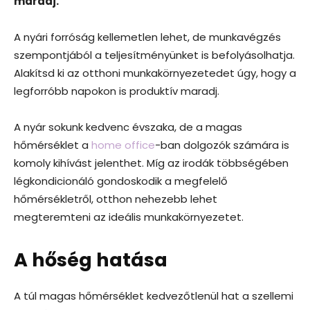
maradj.
A nyári forróság kellemetlen lehet, de munkavégzés
szempontjából a teljesítményünket is befolyásolhatja.
Alakítsd ki az otthoni munkakörnyezetedet úgy, hogy a
legforróbb napokon is produktív maradj.
A nyár sokunk kedvenc évszaka, de a magas
hőmérséklet a
home office
-ban dolgozók számára is
komoly kihívást jelenthet. Míg az irodák többségében
légkondicionáló gondoskodik a megfelelő
hőmérsékletről, otthon nehezebb lehet
megteremteni az ideális munkakörnyezetet.
A hőség hatása
A túl magas hőmérséklet kedvezőtlenül hat a szellemi