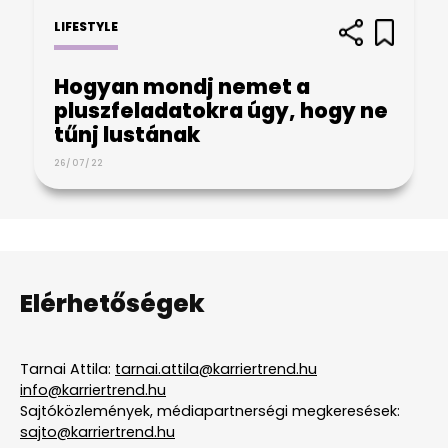
LIFESTYLE
Hogyan mondj nemet a
pluszfeladatokra úgy, hogy ne
tűnj lustának
26/07/22
Elérhetőségek
Tarnai Attila:
tarnai.attila@karriertrend.hu
info@karriertrend.hu
Sajtóközlemények, médiapartnerségi megkeresések:
sajto@karriertrend.hu