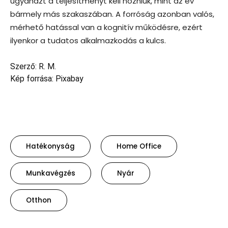
ugyanazt a teljesítményt kell hozniuk, mint az év
bármely más szakaszában. A forróság azonban valós,
mérhető hatással van a kognitív működésre, ezért
ilyenkor a tudatos alkalmazkodás a kulcs.
Szerző: R. M.
Kép forrása: Pixabay
Hatékonyság
Home Office
Munkavégzés
Nyár
Otthon