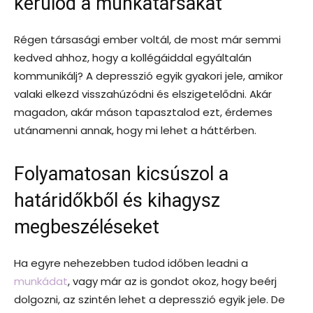
kerülöd a munkatársakat
Régen társasági ember voltál, de most már semmi
kedved ahhoz, hogy a kollégáiddal egyáltalán
kommunikálj? A depresszió egyik gyakori jele, amikor
valaki elkezd visszahúzódni és elszigetelődni. Akár
magadon, akár máson tapasztalod ezt, érdemes
utánamenni annak, hogy mi lehet a háttérben.
Folyamatosan kicsúszol a
határidőkből és kihagysz
megbeszéléseket
Ha egyre nehezebben tudod időben leadni a
munkádat
, vagy már az is gondot okoz, hogy beérj
dolgozni, az szintén lehet a depresszió egyik jele. De