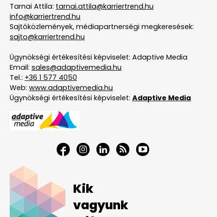
Tarnai Attila:
tarnai.attila@karriertrend.hu
info@karriertrend.hu
Sajtóközlemények, médiapartnerségi megkeresések:
sajto@karriertrend.hu
Ügynökségi értékesítési képviselet: Adaptive Media
Email:
sales@adaptivemedia.hu
Tel.:
+36 1 577 4050
Web:
www.adaptivemedia.hu
Ügynökségi értékesítési képviselet:
Adaptive Media
Kik
vagyunk