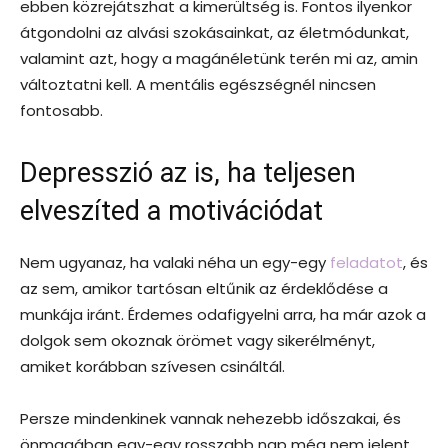
ebben közrejátszhat a kimerültség is. Fontos ilyenkor
átgondolni az alvási szokásainkat, az életmódunkat,
valamint azt, hogy a magánéletünk terén mi az, amin
változtatni kell. A mentális egészségnél nincsen
fontosabb.
Depresszió az is, ha teljesen
elveszíted a motivációdat
Nem ugyanaz, ha valaki néha un egy-egy
feladatot
, és
az sem, amikor tartósan eltűnik az érdeklődése a
munkája iránt. Érdemes odafigyelni arra, ha már azok a
dolgok sem okoznak örömet vagy sikerélményt,
amiket korábban szívesen csináltál.
Persze mindenkinek vannak nehezebb időszakai, és
önmagában egy-egy rosszabb nap még nem jelent