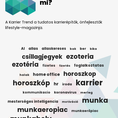
mi?
A Karrier Trend a tudatos karrierépítők, önfejlesztők
lifestyle-magazinja.
AI
allas
allaskereses
ber
bak
bika
ezoteria
csillagjegyek
ezotéria
foglalkoztatas
fizetes
fizetés
horoszkop
home office
halak
karrier
horoszkóp
hr
iroda
koronavirus
kommunikacio
merleg
munka
mesterséges intelligencia
motiváció
munkaeropiac
munkaerőpiac