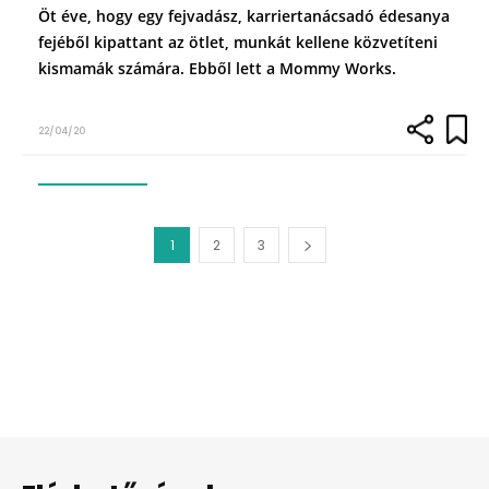
Öt éve, hogy egy fejvadász, karriertanácsadó édesanya
fejéből kipattant az ötlet, munkát kellene közvetíteni
kismamák számára. Ebből lett a Mommy Works.
22/04/20
1
2
3