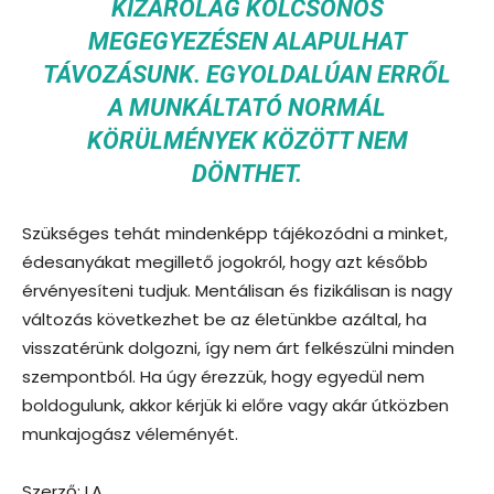
KIZÁRÓLAG KÖLCSÖNÖS
MEGEGYEZÉSEN ALAPULHAT
TÁVOZÁSUNK. EGYOLDALÚAN ERRŐL
A MUNKÁLTATÓ NORMÁL
KÖRÜLMÉNYEK KÖZÖTT NEM
DÖNTHET.
Szükséges tehát mindenképp tájékozódni a minket,
édesanyákat megillető jogokról, hogy azt később
érvényesíteni tudjuk. Mentálisan és fizikálisan is nagy
változás következhet be az életünkbe azáltal, ha
visszatérünk dolgozni, így nem árt felkészülni minden
szempontból. Ha úgy érezzük, hogy egyedül nem
boldogulunk, akkor kérjük ki előre vagy akár útközben
munkajogász véleményét.
Szerző: I.A.