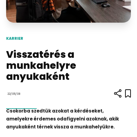
KARRIER
Visszatérés a
munkahelyre
anyukaként
22/05/08
Csokorba szedtük azokat a kérdéseket,
amelyekre érdemes odafigyelni azoknak, akik
anyukaként térnek vissza a munkahelyükre.