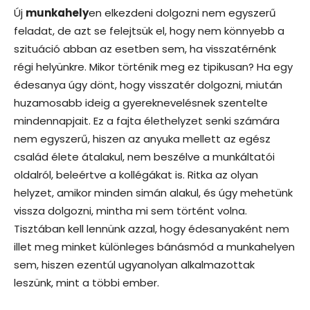
Új
munkahely
en elkezdeni dolgozni nem egyszerű
feladat, de azt se felejtsük el, hogy nem könnyebb a
szituáció abban az esetben sem, ha visszatérnénk
régi helyünkre. Mikor történik meg ez tipikusan? Ha egy
édesanya úgy dönt, hogy visszatér dolgozni, miután
huzamosabb ideig a gyereknevelésnek szentelte
mindennapjait. Ez a fajta élethelyzet senki számára
nem egyszerű, hiszen az anyuka mellett az egész
család élete átalakul, nem beszélve a munkáltatói
oldalról, beleértve a kollégákat is. Ritka az olyan
helyzet, amikor minden simán alakul, és úgy mehetünk
vissza dolgozni, mintha mi sem történt volna.
Tisztában kell lennünk azzal, hogy édesanyaként nem
illet meg minket különleges bánásmód a munkahelyen
sem, hiszen ezentúl ugyanolyan alkalmazottak
leszünk, mint a többi ember.