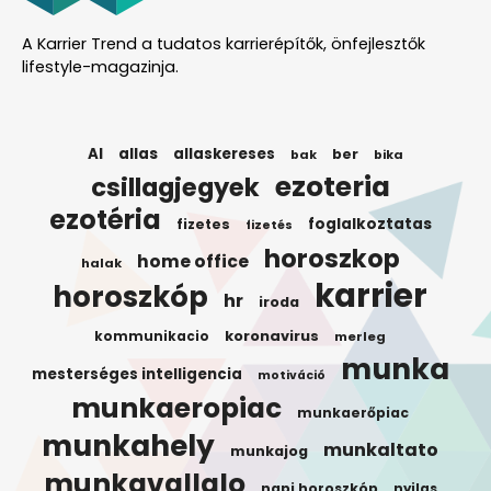
A Karrier Trend a tudatos karrierépítők, önfejlesztők
lifestyle-magazinja.
AI
allas
allaskereses
ber
bak
bika
ezoteria
csillagjegyek
ezotéria
foglalkoztatas
fizetes
fizetés
horoszkop
home office
halak
karrier
horoszkóp
hr
iroda
koronavirus
kommunikacio
merleg
munka
mesterséges intelligencia
motiváció
munkaeropiac
munkaerőpiac
munkahely
munkaltato
munkajog
munkavallalo
napi horoszkóp
nyilas