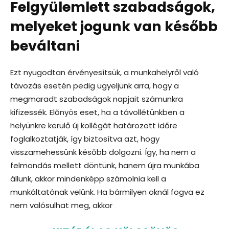
Felgyülemlett szabadságok,
melyeket jogunk van később
beváltani
Ezt nyugodtan érvényesítsük, a munkahelyről való
távozás esetén pedig ügyeljünk arra, hogy a
megmaradt szabadságok napjait számunkra
kifizessék. Előnyös eset, ha a távollétünkben a
helyünkre kerülő új kollégát határozott időre
foglalkoztatják, így biztosítva azt, hogy
visszamehessünk később dolgozni. Így, ha nem a
felmondás mellett döntünk, hanem újra munkába
állunk, akkor mindenképp számolnia kell a
munkáltatónak velünk. Ha bármilyen oknál fogva ez
nem valósulhat meg, akkor