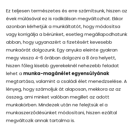
Ez teljesen természetes és erre számítsunk, hiszen az
évek múlásával ez is radikálisan megváltozhat. Ekkor
azonban kérhetjük a munkáltatót, hogy módosítsa
vagy korrigálja a bérünket, esetleg megállapodhatunk
abban, hogy ugyanazért a fizetésért kevesebb
munkaórát dolgozunk. Egy anyuka eleinte gyakran
megy vissza 4-6 órában dolgozni a 8 óra helyett,
hiszen főleg kisebb gyerekeknél nehezebb feladat
lehet a
munka-magánélet egyensúlyának
megtartása, valamint a családi élet menedzselése. A
lényeg, hogy számoljuk át alaposan, mekkora az az
összeg, ami minket valóban megillet az adott
munkakörben. Mindezek után ne felejtsük el a
munkaszerződésünket módosítani, hiszen ezáltal
megváltozik annak tartalma is.