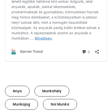
Anya
Munkahely
Munkajog
Noi Munka