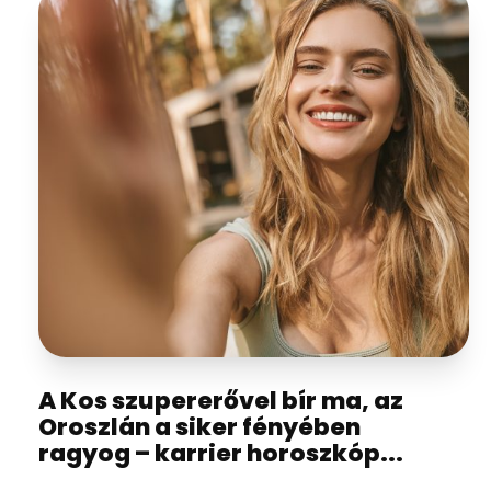
A Kos szupererővel bír ma, az
Oroszlán a siker fényében
ragyog – karrier horoszkóp...