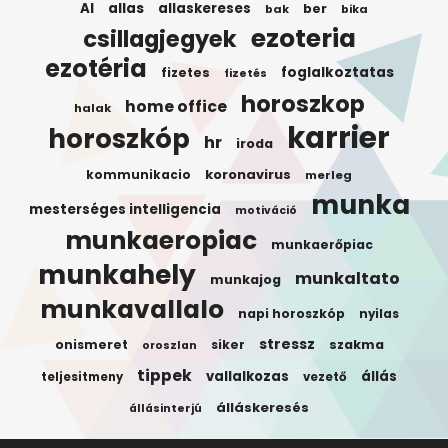
AI
allas
allaskereses
ber
bak
bika
ezoteria
csillagjegyek
ezotéria
foglalkoztatas
fizetes
fizetés
horoszkop
home office
halak
karrier
horoszkóp
hr
iroda
koronavirus
kommunikacio
merleg
munka
mesterséges intelligencia
motiváció
munkaeropiac
munkaerőpiac
munkahely
munkaltato
munkajog
munkavallalo
napi horoszkóp
nyilas
stressz
onismeret
siker
szakma
oroszlan
tippek
vallalkozas
állás
teljesitmeny
vezető
álláskeresés
állásinterjú