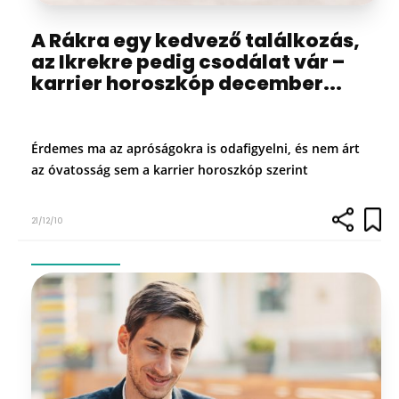
A Rákra egy kedvező találkozás,
az Ikrekre pedig csodálat vár –
karrier horoszkóp december...
Érdemes ma az apróságokra is odafigyelni, és nem árt
az óvatosság sem a karrier horoszkóp szerint
21/12/10