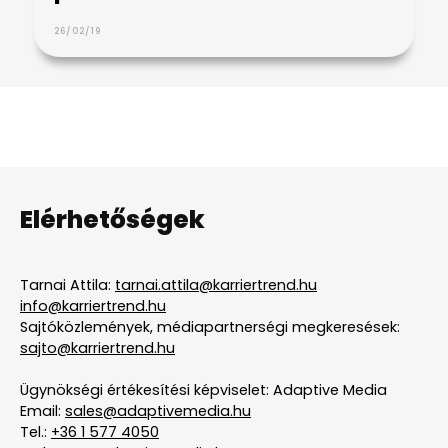
26/02/19
Elérhetőségek
Tarnai Attila:
tarnai.attila@karriertrend.hu
info@karriertrend.hu
Sajtóközlemények, médiapartnerségi megkeresések:
sajto@karriertrend.hu
Ügynökségi értékesítési képviselet: Adaptive Media
Email:
sales@adaptivemedia.hu
Tel.:
+36 1 577 4050