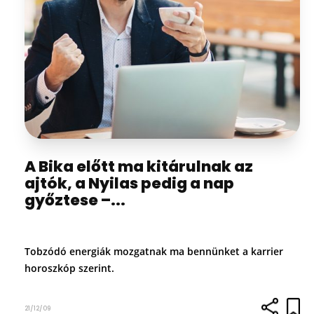
A Bika előtt ma kitárulnak az
ajtók, a Nyilas pedig a nap
győztese –...
Tobzódó energiák mozgatnak ma bennünket a karrier
horoszkóp szerint.
21/12/09