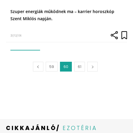
Szuper energiák működnek ma – karrier horoszkóp
Szent Miklós napján.
21/12/06
59
60
61
CIKKAJÁNLÓ/
EZOTÉRIA