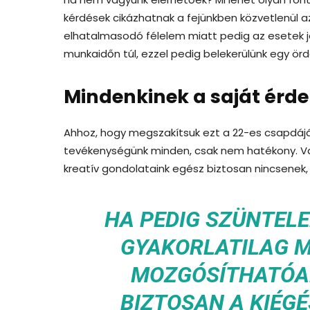
kérdések cikázhatnak a fejünkben közvetlenül az
elhatalmasodó félelem miatt pedig az esetek j
munkaidőn túl, ezzel pedig belekerülünk egy ö
Mindenkinek a saját érd
Ahhoz, hogy megszakítsuk ezt a 22-es csapdáját
tevékenységünk minden, csak nem hatékony. Való
kreatív gondolataink egész biztosan nincsenek,
HA PEDIG SZÜNTEL
GYAKORLATILAG M
MOZGÓSÍTHATÓAK
BIZTOSAN A KIÉG