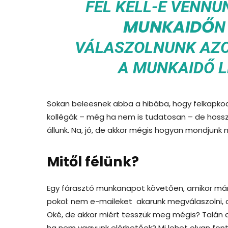
FEL KELL-E VENNÜ
MUNKAIDŐ
N
VÁLASZOLNUNK AZO
A MUNKAIDŐ 
Sokan beleesnek abba a hibába, hogy felkapkodj
kollégák – még ha nem is tudatosan – de hossz
állunk. Na, jó, de akkor mégis hogyan mondjun
Mitől félünk?
Egy fárasztó munkanapot követően, amikor már c
pokol: nem e-maileket akarunk megválaszolni, d
Oké, de akkor miért tesszük meg mégis? Talán a
ha nem vagyunk elérhetőek? Mi lehet olyan fon