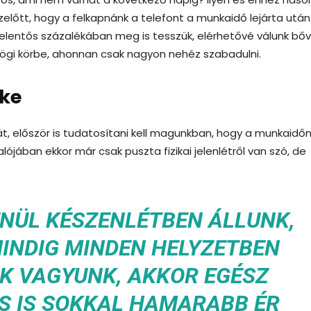
előtt, hogy a felkapnánk a telefont a munkaidő lejárta után
elentős százalékában meg is tesszük, elérhetővé válunk bő
rdögi körbe, ahonnan csak nagyon nehéz szabadulni.
eke
, először is tudatosítani kell magunkban, hogy a munkaidőn 
jában ekkor már csak puszta fizikai jelenlétről van szó, de
ENÜL KÉSZENLÉTBEN ÁLLUNK,
INDIG MINDEN HELYZETBEN
 VAGYUNK, AKKOR EGÉSZ
ÉS IS SOKKAL HAMARABB ÉR