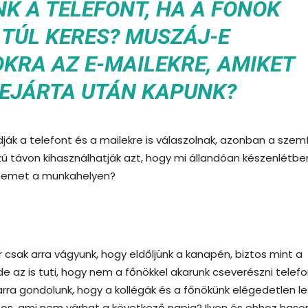
NK A TELEFONT, HA A FŐNÖK
 TÚL KERES? MUSZÁJ-E
KRA AZ E-MAILEKRE, AMIKET
LEJÁRTA UTÁN KAPUNK?
ák a telefont és a mailekre is válaszolnak, azonban a szem
ú távon kihasználhatják azt, hogy mi állandóan készenlétbe
k nemet a munkahelyen?
sak arra vágyunk, hogy eldőljünk a kanapén, biztos mint a
e az is tuti, hogy nem a főnökkel akarunk cseverészni telefo
rra gondolunk, hogy a kollégák és a főnökünk elégedetlen le
tos, ami nem várhat a következő napig? Ilyen és ehhez haso