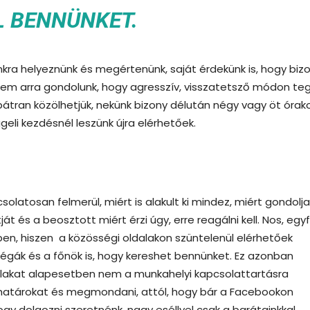
L BENNÜNKET.
ra helyeznünk és megértenünk, saját érdekünk is, hogy biz
em arra gondolunk, hogy agresszív, visszatetsző módon te
tran közölhetjük, nekünk bizony délután négy vagy öt órak
geli kezdésnél leszünk újra elérhetőek.
solatosan felmerül, miért is alakult ki mindez, miért gondolja
t és a beosztott miért érzi úgy, erre reagálni kell. Nos, egyf
ebben, hiszen a közösségi oldalakon szüntelenül elérhetőek
llégák és a főnök is, hogy kereshet bennünket. Ez azonban
dalakat alapesetben nem a munkahelyi kapcsolattartásra
a határokat és megmondani, attól, hogy bár a Facebookon
ogy dolgozni szeretnénk, nagy eséllyel csak a barátainkkal