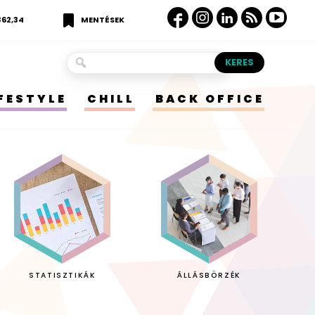
362,34
MENTÉSEK
IFESTYLE
CHILL
BACK OFFICE
STATISZTIKÁK
ÁLLÁSBÖRZÉK