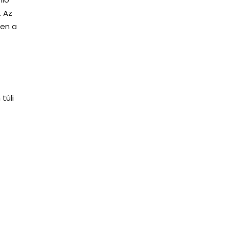
. Az
ven a
túli