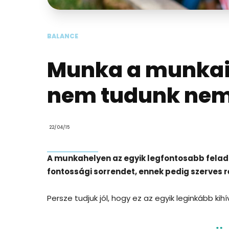
BALANCE
Munka a munkaid
nem tudunk nem
22/04/15
A munkahelyen az egyik legfontosabb felada
fontossági sorrendet, ennek pedig szerves 
Persze tudjuk jól, hogy ez az egyik leginkább kih