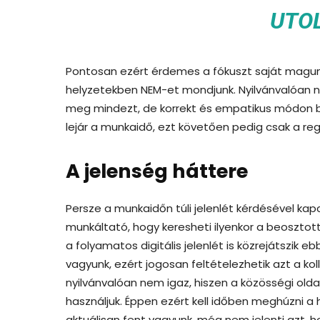
UTO
Pontosan ezért érdemes a fókuszt saját magunk
helyzetekben NEM-et mondjunk. Nyilvánvalóan n
meg mindezt, de korrekt és empatikus módon bá
lejár a munkaidő, ezt követően pedig csak a reg
A jelenség háttere
Persze a munkaidőn túli jelenlét kérdésével kapc
munkáltató, hogy keresheti ilyenkor a beosztottjá
a folyamatos digitális jelenlét is közrejátszik 
vagyunk, ezért jogosan feltételezhetik azt a ko
nyilvánvalóan nem igaz, hiszen a közösségi ol
használjuk. Éppen ezért kell időben meghúzni 
aktuálisan fent vagyunk, még nem jelenti azt, h