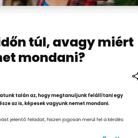
őn túl, avagy miért
et mondani?
tunk talán az, hogy megtanuljunk felállítani egy
része az is, képesek vagyunk nemet mondani.
ívást jelentő feladat, hiszen jogosan merül fel a kérdés: