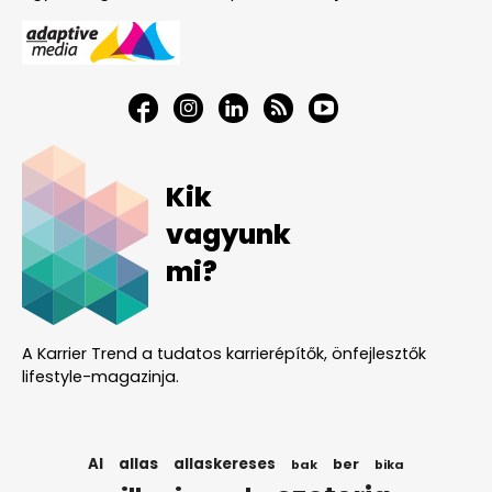
Kik
vagyunk
mi?
A Karrier Trend a tudatos karrierépítők, önfejlesztők
lifestyle-magazinja.
AI
allas
allaskereses
ber
bak
bika