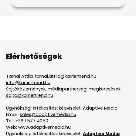
Elérhetőségek
Tarnai Attila:
tarnai.attila@karriertrend.hu
info@karriertrend.hu
Sajtóközlemények, médiapartnerségi megkeresések:
sajto@karriertrend.hu
Ügynökségi értékesítési képviselet: Adaptive Media
Email:
sales@adaptivemedia.hu
Tel.:
+36 1 577 4050
Web:
www.adaptivemedia.hu
Ügynökségi értékesítési képviselet:
Adaptive Media