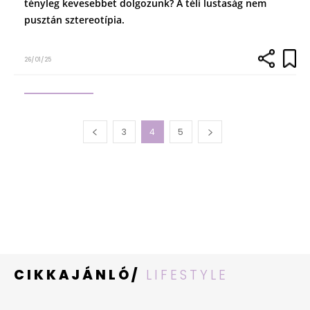
tényleg kevesebbet dolgozunk? A téli lustaság nem
pusztán sztereotípia.
26/01/25
3
4
5
CIKKAJÁNLÓ/
LIFESTYLE