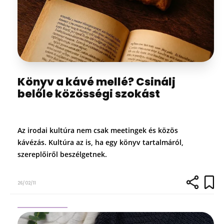
Könyv a kávé mellé? Csinálj
belőle közösségi szokást
Az irodai kultúra nem csak meetingek és közös
kávézás. Kultúra az is, ha egy könyv tartalmáról,
szereplőiről beszélgetnek.
26/02/11