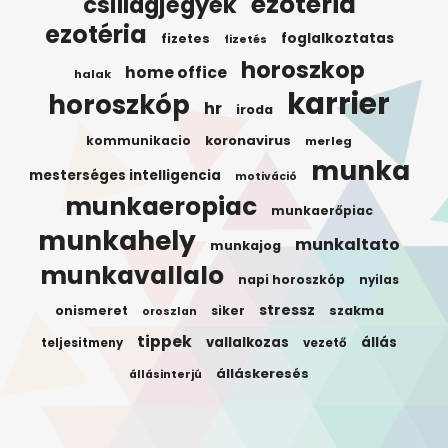
ezoteria
csillagjegyek
ezotéria
foglalkoztatas
fizetes
fizetés
horoszkop
home office
halak
karrier
horoszkóp
hr
iroda
koronavirus
kommunikacio
merleg
munka
mesterséges intelligencia
motiváció
munkaeropiac
munkaerőpiac
munkahely
munkaltato
munkajog
munkavallalo
napi horoszkóp
nyilas
stressz
onismeret
siker
szakma
oroszlan
tippek
vallalkozas
állás
teljesitmeny
vezető
álláskeresés
állásinterjú