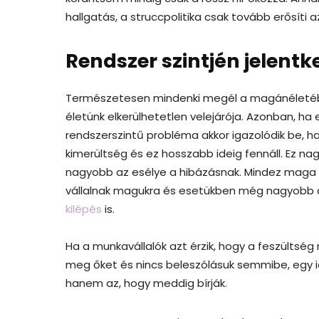
hallgatás, a struccpolitika csak tovább erősíti 
Rendszer szintjén jelentk
Természetesen mindenki megél a magánéletében
életünk elkerülhetetlen velejárója. Azonban, ha
rendszerszintű probléma akkor igazolódik be, h
kimerültség és ez hosszabb ideig fennáll. Ez n
nagyobb az esélye a hibázásnak. Mindez maga 
vállalnak magukra és esetükben még nagyobb a 
kilépés
is.
Ha a munkavállalók azt érzik, hogy a feszültség 
meg őket és nincs beleszólásuk semmibe, egy i
hanem az, hogy meddig bírják.