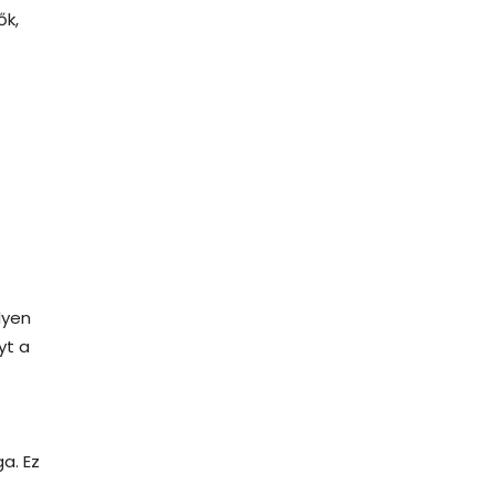
ők,
lyen
yt a
a. Ez