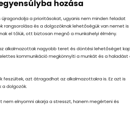
 egyensúlyba hozása
s újragondolja a prioritásokat, ugyanis nem minden feladat
ok rangsorolása és a dolgozóknak lehetőségük van nemet is
ak el tőlük, ott biztosan megnő a munkahelyi élmény.
az alkalmazottak nagyobb teret és döntési lehetőséget kap
ó-felettes kommunikáció megkönnyíti a munkát és a haladást
 feszültek, azt átragadhat az alkalmazottakra is. Ez azt is
k a dolgozók.
et nem elnyomni akarja a stresszt, hanem megérteni és