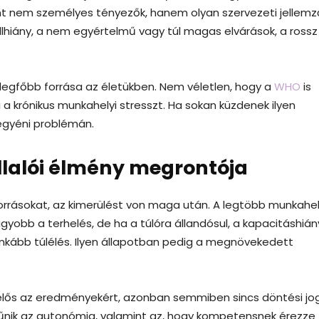
int nem személyes tényezők, hanem olyan szervezeti jellemz
ollhiány, a nem egyértelmű vagy túl magas elvárások, a rossz
 legfőbb forrása az életükben. Nem véletlen, hogy a
WHO
is
a krónikus munkahelyi stresszt. Ha sokan küzdenek ilyen
egyéni problémán.
llalói élmény megrontója
orrásokat, az kimerülést von maga után. A legtöbb munkahe
obb a terhelés, de ha a túlóra állandósul, a kapacitáshián
inkább túlélés. Ilyen állapotban pedig a megnövekedett
lelős az eredményekért, azonban semmiben sincs döntési jog
tűnik az autonómia, valamint az, hogy kompetensnek érezze