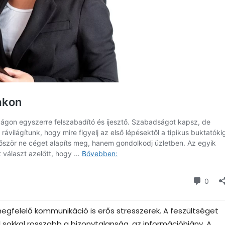
megfelelő kommunikáció is erős stresszerek. A feszültséget
 sokkal rosszabb a bizonytalanság, az információhiány. A