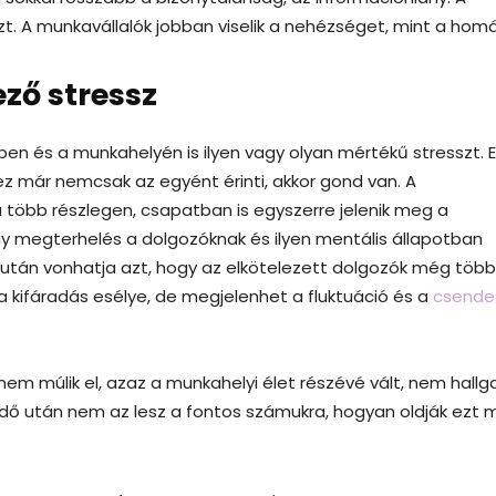
azt. A munkavállalók jobban viselik a nehézséget, mint a homá
ező stressz
 és a munkahelyén is ilyen vagy olyan mértékű stresszt. E
 ez már nemcsak az egyént érinti, akkor gond van. A
a több részlegen, csapatban is egyszerre jelenik meg a
agy megterhelés a dolgozóknak és ilyen mentális állapotban
után vonhatja azt, hogy az elkötelezett dolgozók még töb
kifáradás esélye, de megjelenhet a fluktuáció és a
csende
nem múlik el, azaz a munkahelyi élet részévé vált, nem hallg
dő után nem az lesz a fontos számukra, hogyan oldják ezt 