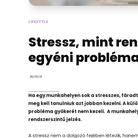
LIFESTYLE
Stressz, mint re
egyéni problém
26/03/01
Ha egy munkahelyen sok a stresszes, fáradt
meg kell tanulniuk azt jobban kezelni. A k
probléma gyökerét nem kezeli. A munkahel
rendszerszintű jelzés.
A stressz nem a dolgozó fejében létezik, hanem