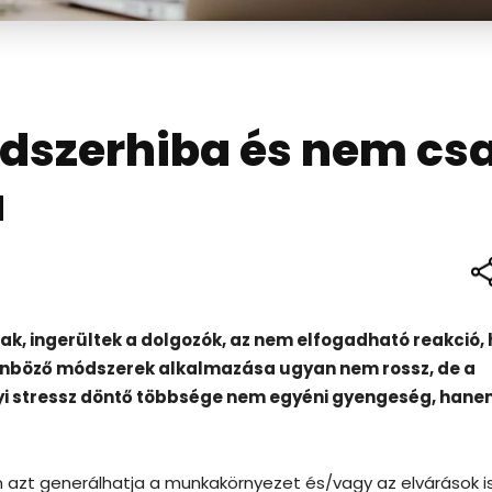
ndszerhiba és nem cs
a
ak, ingerültek a dolgozók, az nem elfogadható reakció,
ülönböző módszerek alkalmazása ugyan nem rossz, de a
yi stressz döntő többsége nem egyéni gyengeség, han
 azt generálhatja a munkakörnyezet és/vagy az elvárások is