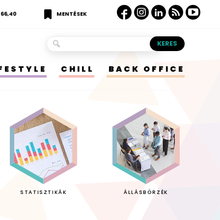
366,40
MENTÉSEK
IFESTYLE
CHILL
BACK OFFICE
STATISZTIKÁK
ÁLLÁSBÖRZÉK