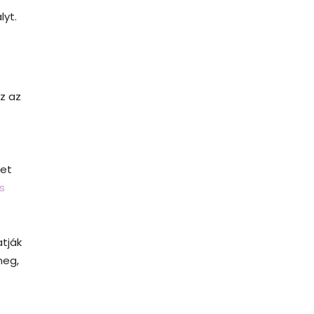
lyt.
z az
bet
s
atják
meg,