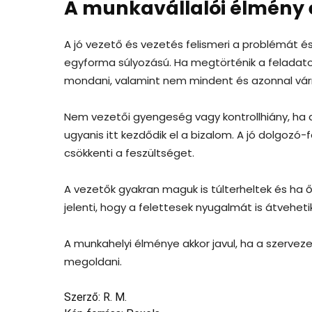
A munkavállalói élmény
A jó vezető és vezetés felismeri a problémát é
egyforma súlyozású. Ha megtörténik a feladat
mondani, valamint nem mindent és azonnal várn
Nem vezetői gyengeség vagy kontrollhiány, ha 
ugyanis itt kezdődik el a bizalom. A jó dolgoz
csökkenti a feszültséget.
A vezetők gyakran maguk is túlterheltek és ha ők
jelenti, hogy a felettesek nyugalmát is átveheti
A munkahelyi élménye akkor javul, ha a szervez
megoldani.
Szerző: R. M.