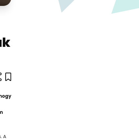
ak
 hogy
em
. A