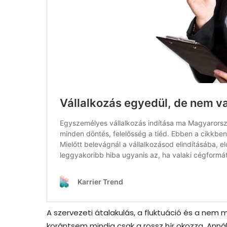
A szervezeti átalakulás, a fluktuáció és a nem 
korántsem mindig csak a rossz hír okozza. Annál