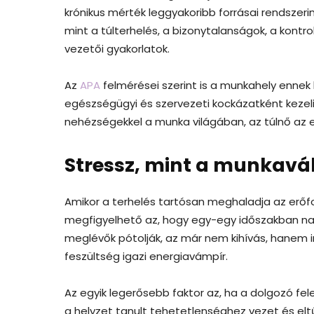
krónikus mérték leggyakoribb forrásai rendszer
mint a túlterhelés, a bizonytalanságok, a kontr
vezetői gyakorlatok.
Az
APA
felmérései szerint is a munkahely ennek
egészségügyi és szervezeti kockázatként kezeli 
nehézségekkel a munka világában, az túlnő az 
Stressz, mint a munkavá
Amikor a terhelés tartósan meghaladja az erőf
megfigyelhető az, hogy egy-egy időszakban nagy
meglévők pótolják, az már nem kihívás, hanem 
feszültség igazi energiavámpír.
Az egyik legerősebb faktor az, ha a dolgozó fe
a helyzet tanult tehetetlenséghez vezet és el