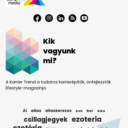
Kik
vagyunk
mi?
A Karrier Trend a tudatos karrierépítők, önfejlesztők
lifestyle-magazinja.
AI
allas
allaskereses
ber
bak
bika
ezoteria
csillagjegyek
ezotéria