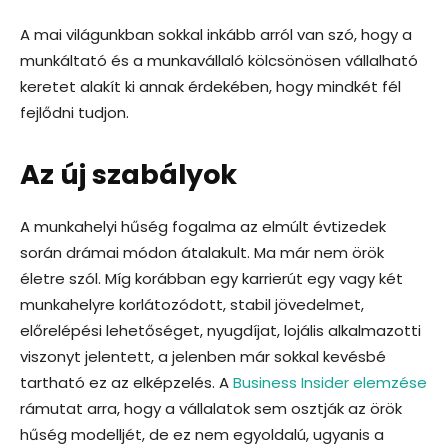
A mai világunkban sokkal inkább arról van szó, hogy a
munkáltató és a munkavállaló kölcsönösen vállalható
keretet alakít ki annak érdekében, hogy mindkét fél
fejlődni tudjon.
Az új szabályok
A munkahelyi hűség fogalma az elmúlt évtizedek
során drámai módon átalakult. Ma már nem örök
életre szól. Míg korábban egy karrierút egy vagy két
munkahelyre korlátozódott, stabil jövedelmet,
előrelépési lehetőséget, nyugdíjat, lojális alkalmazotti
viszonyt jelentett, a jelenben már sokkal kevésbé
tartható ez az elképzelés. A
Business Insider elemzése
rámutat arra, hogy a vállalatok sem osztják az örök
hűség modelljét, de ez nem egyoldalú, ugyanis a