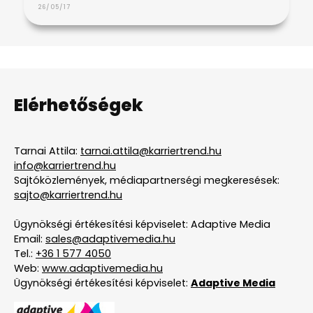
26/05/17
Elérhetőségek
Tarnai Attila:
tarnai.attila@karriertrend.hu
info@karriertrend.hu
Sajtóközlemények, médiapartnerségi megkeresések:
sajto@karriertrend.hu
Ügynökségi értékesítési képviselet: Adaptive Media
Email:
sales@adaptivemedia.hu
Tel.:
+36 1 577 4050
Web:
www.adaptivemedia.hu
Ügynökségi értékesítési képviselet:
Adaptive Media