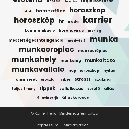
foglalkoztatas
fizetes
fizetés
horoszkop
home office
halak
karrier
horoszkóp
hr
iroda
koronavirus
kommunikacio
merleg
munka
mesterséges intelligencia
motiváció
munkaeropiac
munkaerőpiac
munkahely
munkaltato
munkajog
munkavallalo
napi horoszkóp
nyilas
stressz
onismeret
siker
szakma
oroszlan
tippek
vallalkozas
állás
teljesitmeny
vezető
álláskeresés
állásinterjú
© Karrier Trend | Minden jog fenntartva
Impresszum
Médiaajánlat