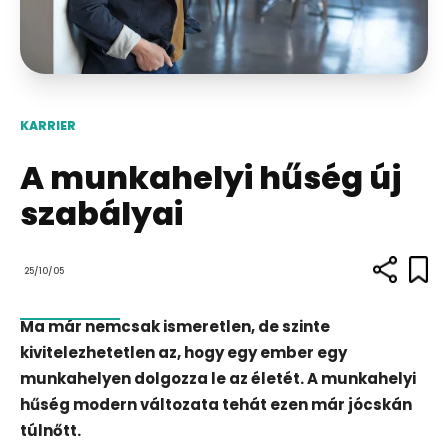
KARRIER
A munkahelyi hűség új
szabályai
25/10/05
Ma már nemcsak ismeretlen, de szinte
kivitelezhetetlen az, hogy egy ember egy
munkahelyen dolgozza le az életét. A munkahelyi
hűség modern változata tehát ezen már jócskán
túlnőtt.