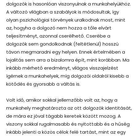
dolgozók is hasonlóan viszonyulnak a munkahelyükhöz.
A változó világban a szabályok is módosultak, így
olyan pszichológiai törvények uralkodnak most, mint
az, hogyha a dolgozó nem hozza a tőle elvárt
teljesítményt, azonnal cserélhető. Cserébe a
dolgozók sem gondolkodnak (feltétlenül) hosszú
távon megmaradni egy helyen. Ennek értelmében a
lojalitás sem arra a bizalomra épít, mint korábban. Ma
inkább mérhető eredményt, világos visszajelzést
ígérnek a munkahelyek, míg dolgozói oldalról kisebb a
kötődés és gyorsabb a váltás is.
Volt idő, amikor sokkal jellemzőbb volt az, hogy a
munkahely meghatározta az ott dolgozók identitását,
de mára ez jóval tágabb keretek között mozog. A
viszony sokkal rugalmasabb és nyitottabb és a hűség
inkább jelenti a közös célok felé tartást, mint az egy