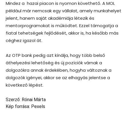
Mindez a hazai piacon is nyomon követhető. A MOL
például már nemcsak egy vállalat, amely munkahelyet
jelent, hanem saját akadémiája létezik és
mentorprogramokat is működtet. Ezzel támogatja a
fiatal tehetségek fejlődését, akkor is, ha később más
céghez igazol át.
Az OTP bank pedig azt kínálja, hogy több belső
áthelyezési lehetőség és új pozíciók várnak a
dolgozókra annak érdekében, hogyha változnak a
dolgozók igényei, akkor se az elhagyás jelentse a
következő lépést.
Szerző: Rónai Márta
Kép forrása: Pexels