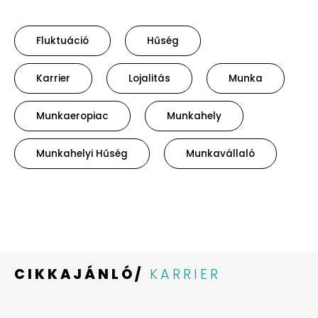
Fluktuáció
Hűség
Karrier
Lojalitás
Munka
Munkaeropiac
Munkahely
Munkahelyi Hűség
Munkavállaló
CIKKAJÁNLÓ/
KARRIER