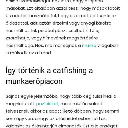
online személyiséget hoz létre, hogy átejtsen
másokat. Ezt általában azzal teszi, hogy mások fotóit
és adatait használja fel, hogy bizalmat építsen ki az
áldozattal, akit aztán érzelmi vagy anyagi károkra
használhat fel, például pénzt csalhat ki tőle,
zsarolhatja, vagy hírnevének megsértésére
használhatja. Nos, ma már sajnos a
munka
világában
is működik ez a trend.
Így történik a catfishing a
munkaerőpiacon
Sajnos egyre jellemzőbb, hogy több cég túlszínezi a
meghirdetett
pozíciókat
, majd miután valakit
felvesznek, akkor az adott illető döbben, hogy semmi
sem úgy van, ahogy az álláshirdetésben leírták,
valamint az állásinterjún elmondták. Ezt a jelenséget