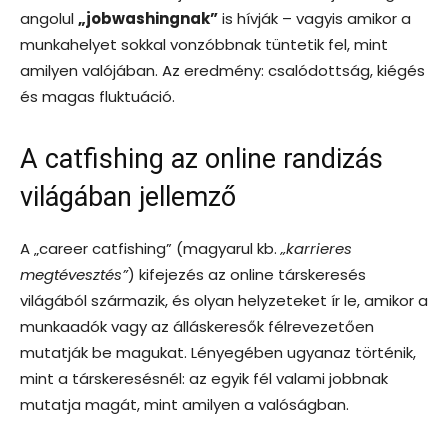
angolul
„jobwashingnak”
is hívják – vagyis amikor a
munkahelyet sokkal vonzóbbnak tüntetik fel, mint
amilyen valójában. Az eredmény: csalódottság, kiégés
és magas fluktuáció.
A catfishing az online randizás
világában jellemző
A „career catfishing” (magyarul kb.
„karrieres
megtévesztés”
) kifejezés az online társkeresés
világából származik, és olyan helyzeteket ír le, amikor a
munkaadók vagy az álláskeresők félrevezetően
mutatják be magukat. Lényegében ugyanaz történik,
mint a társkeresésnél: az egyik fél valami jobbnak
mutatja magát, mint amilyen a valóságban.