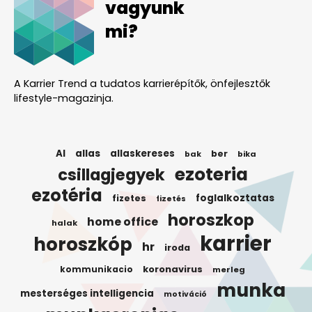
vagyunk
mi?
A Karrier Trend a tudatos karrierépítők, önfejlesztők
lifestyle-magazinja.
AI
allas
allaskereses
ber
bak
bika
ezoteria
csillagjegyek
ezotéria
foglalkoztatas
fizetes
fizetés
horoszkop
home office
halak
karrier
horoszkóp
hr
iroda
koronavirus
kommunikacio
merleg
munka
mesterséges intelligencia
motiváció