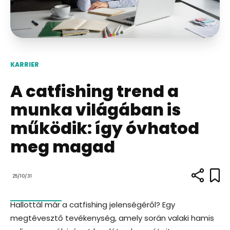
KARRIER
A catfishing trend a
munka világában is
működik: így óvhatod
meg magad
25/10/31
Hallottál már a catfishing jelenségéről? Egy
megtévesztő tevékenység, amely során valaki hamis