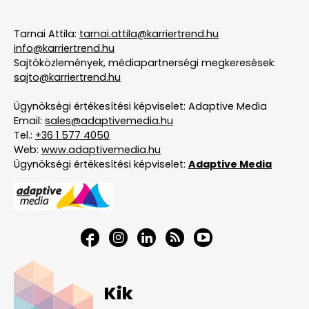
Tarnai Attila:
tarnai.attila@karriertrend.hu
info@karriertrend.hu
Sajtóközlemények, médiapartnerségi megkeresések:
sajto@karriertrend.hu
Ügynökségi értékesítési képviselet: Adaptive Media
Email:
sales@adaptivemedia.hu
Tel.:
+36 1 577 4050
Web:
www.adaptivemedia.hu
Ügynökségi értékesítési képviselet:
Adaptive Media
Kik