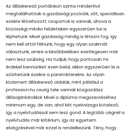
Az álláskereső portálokon szinte mindenhol
megtalálhatóak a gazdasági pozíciók, sőt, speciálisan
ezekre létrehozott csoportok is vannak, ahova a
közösségi média felületeken egyszerűen be is
léphetünk. Mivel gazdaság mindig is létezni fog, így
nem kell attól félnünk, hogy egy olyan szakmát
választunk, amire a későbbiekben esetlegesen már
nem lesz szükség. Ha tudjuk, hogy pontosan mi
érdekel bennünket ezen belül, akkor egyszerűen le is
szűrhetünk ezekre a paraméterekre. Az olyan
közismert álláskereső oldalak, mint például a
profession.hu csurig tele vannak közgazdász
állásajánlatokkal. Mivel a diploma megszerzéséhez
minimum egy, de van, ahol két nyelvvizsga kötelező,
így a nyelvtudással sem lesz gond. A legtöbb cégnél a
nyelvtudás már kritérium, így az egyetem
elvégzésével már ezzel is rendelkezünk. Tény, hogy