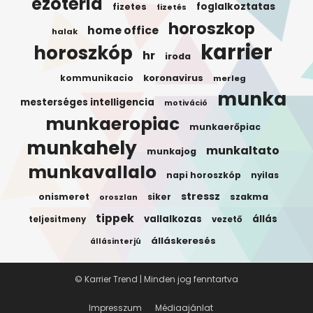
ezotéria
foglalkoztatas
fizetes
fizetés
horoszkop
home office
halak
karrier
horoszkóp
hr
iroda
koronavirus
kommunikacio
merleg
munka
mesterséges intelligencia
motiváció
munkaeropiac
munkaerőpiac
munkahely
munkaltato
munkajog
munkavallalo
napi horoszkóp
nyilas
stressz
onismeret
siker
szakma
oroszlan
tippek
vallalkozas
állás
teljesitmeny
vezető
álláskeresés
állásinterjú
© Karrier Trend | Minden jog fenntartva
Impresszum
Médiaajánlat