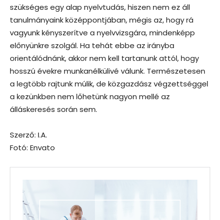
szükséges egy alap nyelvtudás, hiszen nem ez áll
tanulmányaink középpontjában, mégis az, hogy rá
vagyunk kényszerítve a nyelvvizsgára, mindenképp
előnyünkre szolgál. Ha tehát ebbe az irányba
orientálódnánk, akkor nem kell tartanunk attól, hogy
hosszú évekre munkanélkülivé válunk. Természetesen
a legtöbb rajtunk múlik, de közgazdász végzettséggel
a kezünkben nem lőhetünk nagyon mellé az
álláskeresés során sem.
Szerző: I.A.
Fotó: Envato