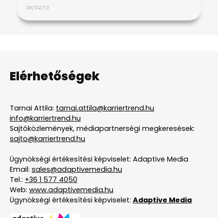
26/02/13
Elérhetőségek
Tarnai Attila:
tarnai.attila@karriertrend.hu
info@karriertrend.hu
Sajtóközlemények, médiapartnerségi megkeresések:
sajto@karriertrend.hu
Ügynökségi értékesítési képviselet: Adaptive Media
Email:
sales@adaptivemedia.hu
Tel.:
+36 1 577 4050
Web:
www.adaptivemedia.hu
Ügynökségi értékesítési képviselet:
Adaptive Media