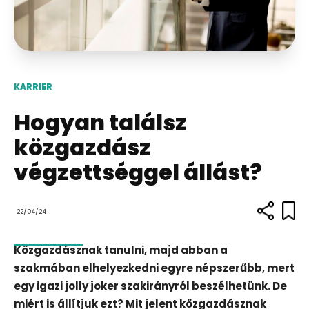
KARRIER
Hogyan találsz
közgazdász
végzettséggel állást?
22/04/24
Közgazdásznak tanulni, majd abban a
szakmában elhelyezkedni egyre népszerűbb, mert
egy igazi jolly joker szakirányról beszélhetünk. De
miért is állítjuk ezt? Mit jelent közgazdásznak