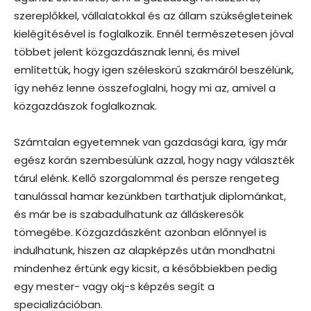
szereplőkkel, vállalatokkal és az állam szükségleteinek
kielégítésével is foglalkozik. Ennél természetesen jóval
többet jelent közgazdásznak lenni, és mivel
említettük, hogy igen széleskörű szakmáról beszélünk,
így nehéz lenne összefoglalni, hogy mi az, amivel a
közgazdászok foglalkoznak.
Számtalan egyetemnek van gazdasági kara, így már
egész korán szembesülünk azzal, hogy nagy választék
tárul elénk. Kellő szorgalommal és persze rengeteg
tanulással hamar kezünkben tarthatjuk diplománkat,
és már be is szabadulhatunk az álláskeresők
tömegébe. Közgazdászként azonban előnnyel is
indulhatunk, hiszen az alapképzés után mondhatni
mindenhez értünk egy kicsit, a későbbiekben pedig
egy mester- vagy okj-s képzés segít a
specializációban.