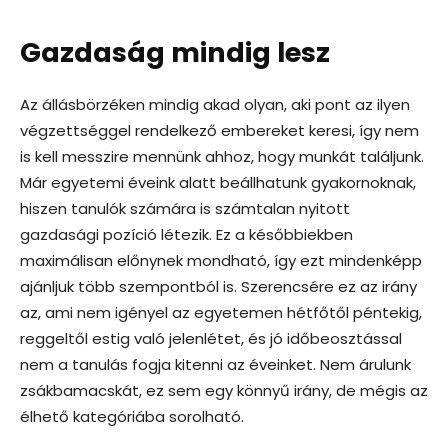
Gazdaság mindig lesz
Az állásbörzéken mindig akad olyan, aki pont az ilyen
végzettséggel rendelkező embereket keresi, így nem
is kell messzire mennünk ahhoz, hogy munkát találjunk.
Már egyetemi éveink alatt beállhatunk gyakornoknak,
hiszen tanulók számára is számtalan nyitott
gazdasági pozíció létezik. Ez a későbbiekben
maximálisan előnynek mondható, így ezt mindenképp
ajánljuk több szempontból is. Szerencsére ez az irány
az, ami nem igényel az egyetemen hétfőtől péntekig,
reggeltől estig való jelenlétet, és jó időbeosztással
nem a tanulás fogja kitenni az éveinket. Nem árulunk
zsákbamacskát, ez sem egy könnyű irány, de mégis az
élhető kategóriába sorolható.