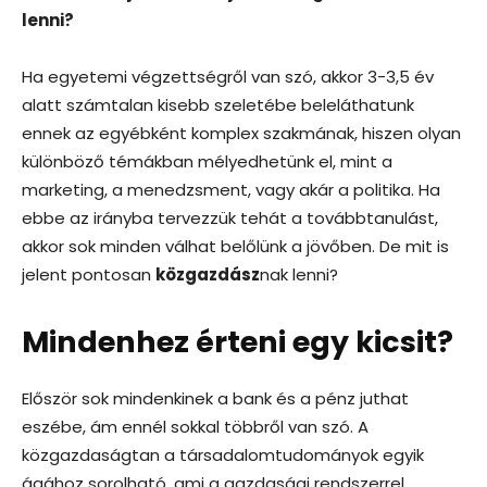
lenni?
Ha egyetemi végzettségről van szó, akkor 3-3,5 év
alatt számtalan kisebb szeletébe beleláthatunk
ennek az egyébként komplex szakmának, hiszen olyan
különböző témákban mélyedhetünk el, mint a
marketing, a menedzsment, vagy akár a politika. Ha
ebbe az irányba tervezzük tehát a továbbtanulást,
akkor sok minden válhat belőlünk a jövőben. De mit is
jelent pontosan
közgazdász
nak lenni?
Mindenhez érteni egy kicsit?
Először sok mindenkinek a bank és a pénz juthat
eszébe, ám ennél sokkal többről van szó. A
közgazdaságtan a társadalomtudományok egyik
ágához sorolható, ami a gazdasági rendszerrel,