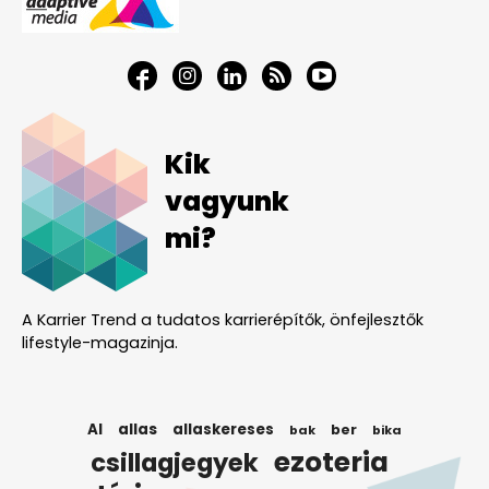
Kik
vagyunk
mi?
A Karrier Trend a tudatos karrierépítők, önfejlesztők
lifestyle-magazinja.
AI
allas
allaskereses
ber
bak
bika
ezoteria
csillagjegyek