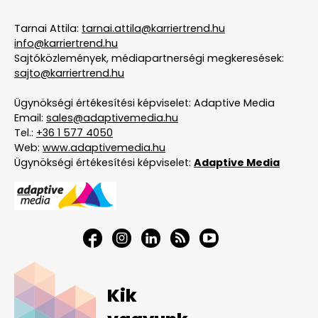
Tarnai Attila:
tarnai.attila@karriertrend.hu
info@karriertrend.hu
Sajtóközlemények, médiapartnerségi megkeresések:
sajto@karriertrend.hu
Ügynökségi értékesítési képviselet: Adaptive Media
Email:
sales@adaptivemedia.hu
Tel.:
+36 1 577 4050
Web:
www.adaptivemedia.hu
Ügynökségi értékesítési képviselet:
Adaptive Media
Kik