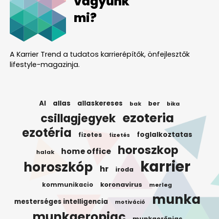
vagyunk
mi?
A Karrier Trend a tudatos karrierépítők, önfejlesztők
lifestyle-magazinja.
AI
allas
allaskereses
ber
bak
bika
ezoteria
csillagjegyek
ezotéria
foglalkoztatas
fizetes
fizetés
horoszkop
home office
halak
karrier
horoszkóp
hr
iroda
koronavirus
kommunikacio
merleg
munka
mesterséges intelligencia
motiváció
munkaeropiac
munkaerőpiac