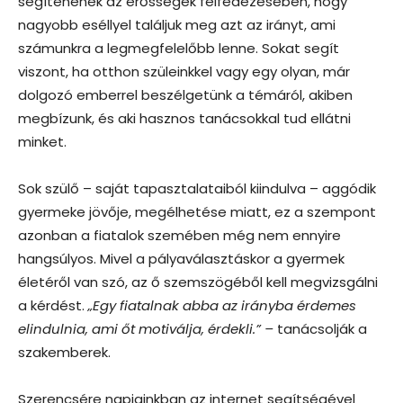
segítenének az erősségek felfedezésében, hogy
nagyobb eséllyel találjuk meg azt az irányt, ami
számunkra a legmegfelelőbb lenne. Sokat segít
viszont, ha otthon szüleinkkel vagy egy olyan, már
dolgozó emberrel beszélgetünk a témáról, akiben
megbízunk, és aki hasznos tanácsokkal tud ellátni
minket.
Sok szülő – saját tapasztalataiból kiindulva – aggódik
gyermeke jövője, megélhetése miatt, ez a szempont
azonban a fiatalok szemében még nem ennyire
hangsúlyos. Mivel a pályaválasztáskor a gyermek
életéről van szó, az ő szemszögéből kell megvizsgálni
a kérdést.
„Egy fiatalnak abba az irányba érdemes
elindulnia, ami őt motiválja, érdekli.” –
tanácsolják a
szakemberek.
Szerencsére napjainkban az internet segítségével