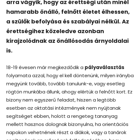
arra vágyik, hogy az érettségi után minél
hamarabb önálló, felnőtt életet élhessen,
a szülők befolyása és szabályai nélkül. Az
érettségihez közeledve azonban
kirajzolódnak az önállósodás árnyoldalai
is.
18-19 évesen már megkezdődik a
pályaválasztás
folyamata azzal, hogy el kell döntenünk, milyen irányba
megyünk tovább, tovább tanulunk-e, vagy esetleg
rögtön munkába állunk, ahogy elértük a felnőtt kort. Ez
bizony nem egyszerű feladat, hiszen a legtöbb
esetben az oktatási intézmények nem nyújtanak
segítséget ebben, holott a rengeteg tananyag
mellett hasznos dolognak bizonyulna, ha orientációs
napokon vehetnének részt a diákok, vagy a tanárok