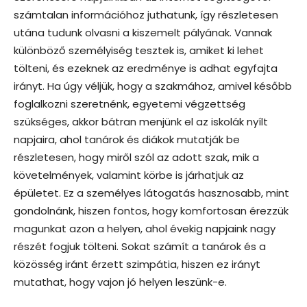
számtalan információhoz juthatunk, így részletesen
utána tudunk olvasni a kiszemelt pályának. Vannak
különböző személyiség tesztek is, amiket ki lehet
tölteni, és ezeknek az eredménye is adhat egyfajta
irányt. Ha úgy véljük, hogy a szakmához, amivel később
foglalkozni szeretnénk, egyetemi végzettség
szükséges, akkor bátran menjünk el az iskolák nyílt
napjaira, ahol tanárok és diákok mutatják be
részletesen, hogy miről szól az adott szak, mik a
követelmények, valamint körbe is járhatjuk az
épületet. Ez a személyes látogatás hasznosabb, mint
gondolnánk, hiszen fontos, hogy komfortosan érezzük
magunkat azon a helyen, ahol évekig napjaink nagy
részét fogjuk tölteni. Sokat számít a tanárok és a
közösség iránt érzett szimpátia, hiszen ez irányt
mutathat, hogy vajon jó helyen leszünk-e.