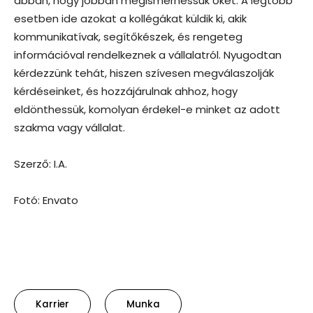
abban, hogy jobban megismerhessük őket. A legtöbb
esetben ide azokat a kollégákat küldik ki, akik
kommunikatívak, segítőkészek, és rengeteg
információval rendelkeznek a vállalatról. Nyugodtan
kérdezzünk tehát, hiszen szívesen megválaszolják
kérdéseinket, és hozzájárulnak ahhoz, hogy
eldönthessük, komolyan érdekel-e minket az adott
szakma vagy vállalat.
Szerző: I.A.
Fotó: Envato
Karrier
Munka