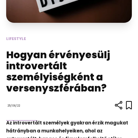
LIFESTYLE
Hogyan érvényesülj
introvertált
személyiségként a
versenyszférában?
25/06/22
Az introvertált személyek gyakran érzik magukat
hátrányban a munkahelyeiken, ahol az