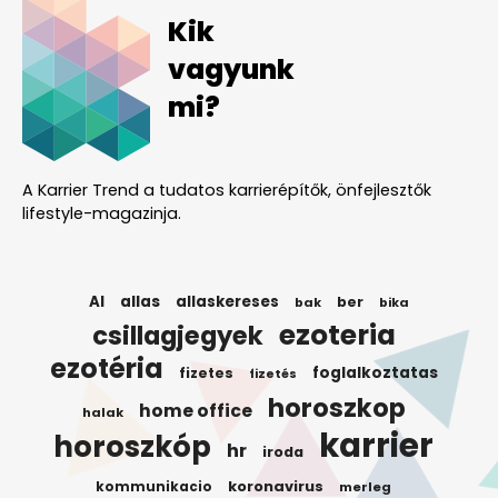
Kik
vagyunk
mi?
A Karrier Trend a tudatos karrierépítők, önfejlesztők
lifestyle-magazinja.
AI
allas
allaskereses
ber
bak
bika
ezoteria
csillagjegyek
ezotéria
foglalkoztatas
fizetes
fizetés
horoszkop
home office
halak
karrier
horoszkóp
hr
iroda
koronavirus
kommunikacio
merleg