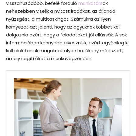
visszahúzódóbb, befelé forduló
munkatárs
ak
nehezebben viselik a nyitott irodákat, az állandó
nyüzsgést, a multitaskingot. Számukra az ilyen
környezet azt jelenti, hogy az agyuknak többet kell
dolgoznia azért, hogy a feladatokat jól ellássák. A sok
információban könnyebb elveszniük, ezért egyénileg ki
kell alakítaniuk maguknak olyan hatékony módszert,
amely segíti őket a munkavégzésben.