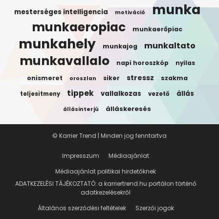
munka
mesterséges intelligencia
motiváció
munkaeropiac
munkaerőpiac
munkahely
munkaltato
munkajog
munkavallalo
napi horoszkóp
nyilas
stressz
onismeret
siker
szakma
oroszlan
tippek
vallalkozas
állás
teljesitmeny
vezető
álláskeresés
állásinterjú
© Karrier Trend | Minden jog fenntartva
Impresszum
Médiaajánlat
Médiaajánlat politikai hirdetőknek
ADATKEZELÉSI TÁJÉKOZTATÓ: a karriertrend.hu portálon történő
adatkezelésekről
Általános szerződési feltételek
Szerzői jogok