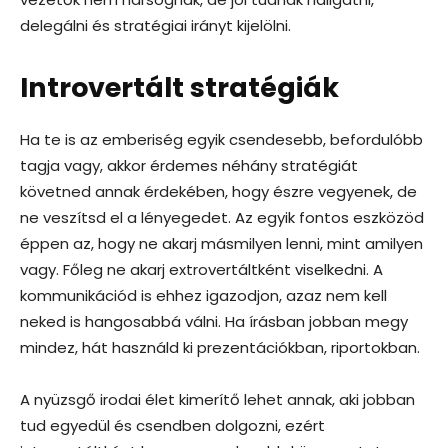
delegálni és stratégiai irányt kijelölni.
Introvertált stratégiák
Ha te is az emberiség egyik csendesebb, befordulóbb
tagja vagy, akkor érdemes néhány stratégiát
követned annak érdekében, hogy észre vegyenek, de
ne veszítsd el a lényegedet. Az egyik fontos eszközöd
éppen az, hogy ne akarj másmilyen lenni, mint amilyen
vagy. Főleg ne akarj extrovertáltként viselkedni. A
kommunikációd is ehhez igazodjon, azaz nem kell
neked is hangosabbá válni. Ha írásban jobban megy
mindez, hát használd ki prezentációkban, riportokban.
A nyüzsgő irodai élet kimerítő lehet annak, aki jobban
tud egyedül és csendben dolgozni, ezért