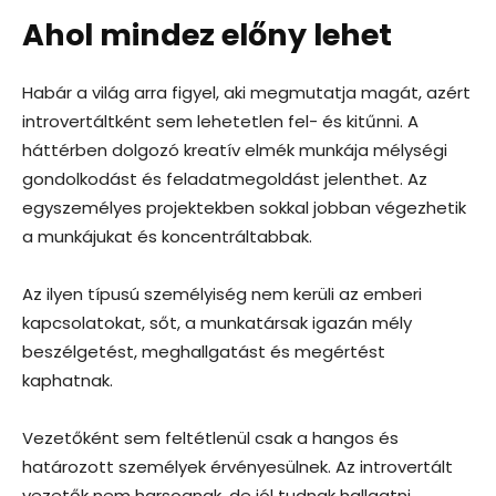
Ahol mindez előny lehet
Habár a világ arra figyel, aki megmutatja magát, azért
introvertáltként sem lehetetlen fel- és kitűnni. A
háttérben dolgozó kreatív elmék munkája mélységi
gondolkodást és feladatmegoldást jelenthet. Az
egyszemélyes projektekben sokkal jobban végezhetik
a munkájukat és koncentráltabbak.
Az ilyen típusú személyiség nem kerüli az emberi
kapcsolatokat, sőt, a munkatársak igazán mély
beszélgetést, meghallgatást és megértést
kaphatnak.
Vezetőként sem feltétlenül csak a hangos és
határozott személyek érvényesülnek. Az introvertált
vezetők nem harsognak, de jól tudnak hallgatni,