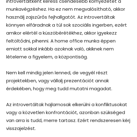
introvertáltként keress csendesebb környezetet a
munkavégzéshez. Ha ez nem megvalósítható, akkor
használj zajszűrős fejhallgatót. Az introvertáltak
könnyen elfáradnak a túl sok szociális ingerben, ezért
amikor elértél a küszöbérétékhez, akkor igyekezz
feltöltődni, pihenni. A home office munka éppen
emiatt sokkal inkább azoknak való, akiknek nem
lételeme a figyelem, a központiság.
Nem kell mindig jelen lenned, de vegyél részt
projektekben, vagy vállalj prezentációt annak
érdekében, hogy meg tudd mutatni magadat.
Az introvertáltak hajlamosak elkerülni a konfliktusokat
vagy a közvetlen konfrontációt, azonban szükséged
van arra is tudd, merre tartasz. Ezért rendszeresen kérj
visszajelzést.