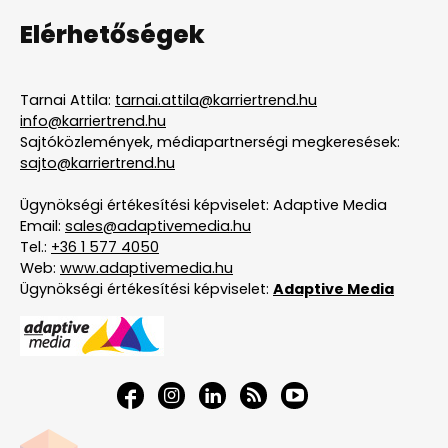
Elérhetőségek
Tarnai Attila:
tarnai.attila@karriertrend.hu
info@karriertrend.hu
Sajtóközlemények, médiapartnerségi megkeresések:
sajto@karriertrend.hu
Ügynökségi értékesítési képviselet: Adaptive Media
Email:
sales@adaptivemedia.hu
Tel.:
+36 1 577 4050
Web:
www.adaptivemedia.hu
Ügynökségi értékesítési képviselet:
Adaptive Media