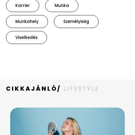
Karrier
Munka
Munkahely
Személyiség
Viselkedés
CIKKAJÁNLÓ/
LIFESTYLE