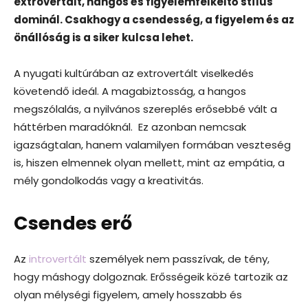
extrovertált, hangos és figyelemfelkeltő stílus
dominál. Csakhogy a csendesség, a figyelem és az
önállóság is a siker kulcsa lehet.
A nyugati kultúrában az extrovertált viselkedés
követendő ideál. A magabiztosság, a hangos
megszólalás, a nyilvános szereplés erősebbé vált a
háttérben maradóknál. Ez azonban nemcsak
igazságtalan, hanem valamilyen formában veszteség
is, hiszen elmennek olyan mellett, mint az empátia, a
mély gondolkodás vagy a kreativitás.
Csendes erő
Az
introvertált
személyek nem passzívak, de tény,
hogy máshogy dolgoznak. Erősségeik közé tartozik az
olyan mélységi figyelem, amely hosszabb és