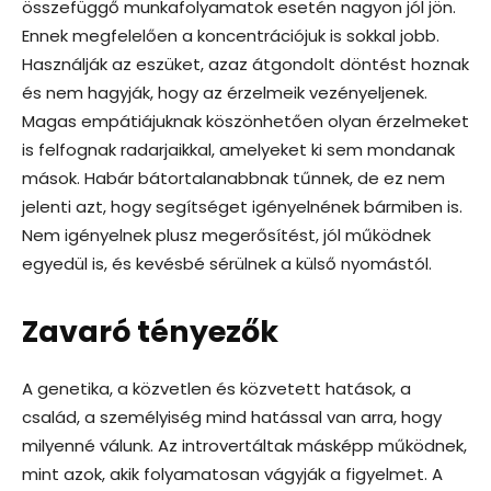
összefüggő munkafolyamatok esetén nagyon jól jön.
Ennek megfelelően a koncentrációjuk is sokkal jobb.
Használják az eszüket, azaz átgondolt döntést hoznak
és nem hagyják, hogy az érzelmeik vezényeljenek.
Magas empátiájuknak köszönhetően olyan érzelmeket
is felfognak radarjaikkal, amelyeket ki sem mondanak
mások. Habár bátortalanabbnak tűnnek, de ez nem
jelenti azt, hogy segítséget igényelnének bármiben is.
Nem igényelnek plusz megerősítést, jól működnek
egyedül is, és kevésbé sérülnek a külső nyomástól.
Zavaró tényezők
A genetika, a közvetlen és közvetett hatások, a
család, a személyiség mind hatással van arra, hogy
milyenné válunk. Az introvertáltak másképp működnek,
mint azok, akik folyamatosan vágyják a figyelmet. A