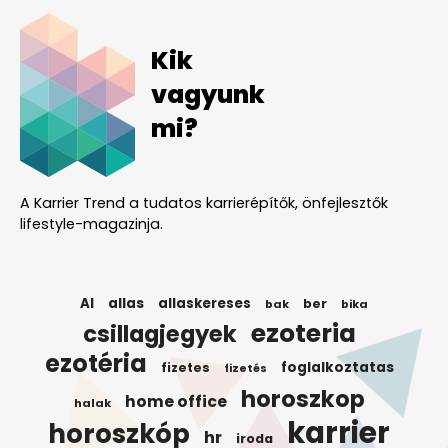
Kik
vagyunk
mi?
A Karrier Trend a tudatos karrierépítők, önfejlesztők
lifestyle-magazinja.
AI
allas
allaskereses
ber
bak
bika
ezoteria
csillagjegyek
ezotéria
foglalkoztatas
fizetes
fizetés
horoszkop
home office
halak
karrier
horoszkóp
hr
iroda