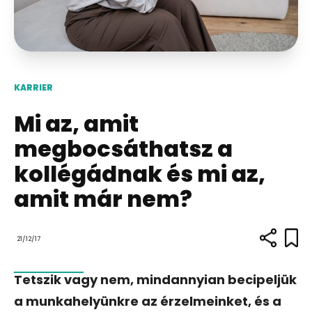
KARRIER
Mi az, amit
megbocsáthatsz a
kollégádnak és mi az,
amit már nem?
21/12/17
Tetszik vagy nem, mindannyian becipeljük
a munkahelyünkre az érzelmeinket, és a