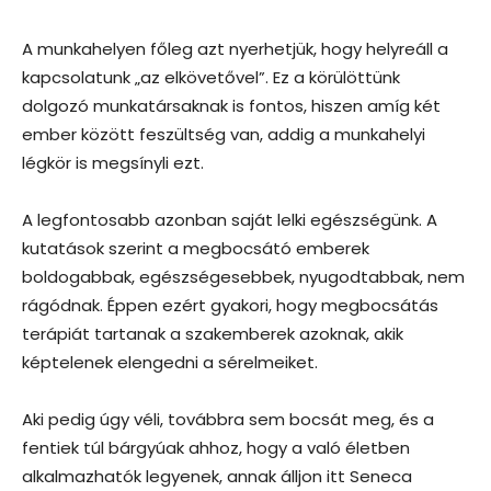
A munkahelyen főleg azt nyerhetjük, hogy helyreáll a
kapcsolatunk „az elkövetővel”. Ez a körülöttünk
dolgozó munkatársaknak is fontos, hiszen amíg két
ember között feszültség van, addig a munkahelyi
légkör is megsínyli ezt.
A legfontosabb azonban saját lelki egészségünk. A
kutatások szerint a megbocsátó emberek
boldogabbak, egészségesebbek, nyugodtabbak, nem
rágódnak. Éppen ezért gyakori, hogy megbocsátás
terápiát tartanak a szakemberek azoknak, akik
képtelenek elengedni a sérelmeiket.
Aki pedig úgy véli, továbbra sem bocsát meg, és a
fentiek túl bárgyúak ahhoz, hogy a való életben
alkalmazhatók legyenek, annak álljon itt Seneca