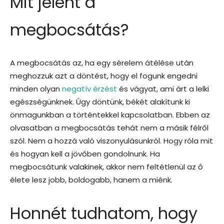
Mit jelent a
megbocsátás?
A megbocsátás az, ha egy sérelem átélése után
meghozzuk azt a döntést, hogy el fogunk engedni
minden olyan
negatív érzést
és vágyat, ami árt a lelki
egészségünknek. Úgy döntünk, békét alakítunk ki
önmagunkban a történtekkel kapcsolatban. Ebben az
olvasatban a megbocsátás tehát nem a másik félről
szól. Nem a hozzá való viszonyulásunkról. Hogy róla mit
és hogyan kell a jövőben gondolnunk. Ha
megbocsátunk valakinek, akkor nem feltétlenül az ő
élete lesz jobb, boldogabb, hanem a miénk.
Honnét tudhatom, hogy