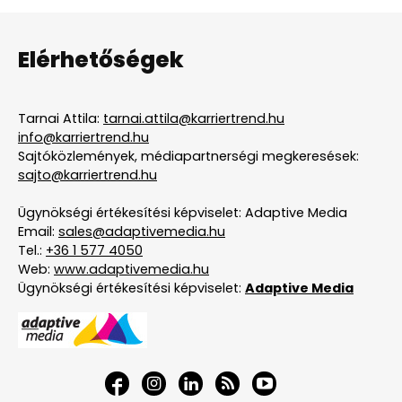
Elérhetőségek
Tarnai Attila:
tarnai.attila@karriertrend.hu
info@karriertrend.hu
Sajtóközlemények, médiapartnerségi megkeresések:
sajto@karriertrend.hu
Ügynökségi értékesítési képviselet: Adaptive Media
Email:
sales@adaptivemedia.hu
Tel.:
+36 1 577 4050
Web:
www.adaptivemedia.hu
Ügynökségi értékesítési képviselet:
Adaptive Media