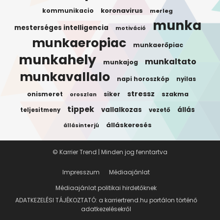
koronavirus
kommunikacio
merleg
munka
mesterséges intelligencia
motiváció
munkaeropiac
munkaerőpiac
munkahely
munkaltato
munkajog
munkavallalo
napi horoszkóp
nyilas
stressz
onismeret
siker
szakma
oroszlan
tippek
vallalkozas
állás
teljesitmeny
vezető
álláskeresés
állásinterjú
© Karrier Trend | Minden jog fenntartva
Impresszum
Médiaajánlat
Médiaajánlat politikai hirdetőknek
ADATKEZELÉSI TÁJÉKOZTATÓ: a karriertrend.hu portálon történő
adatkezelésekről