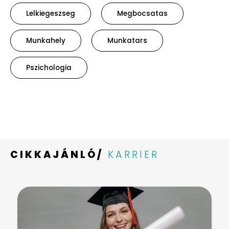
Lelkiegeszseg
Megbocsatas
Munkahely
Munkatars
Pszichologia
CIKKAJÁNLÓ/
KARRIER