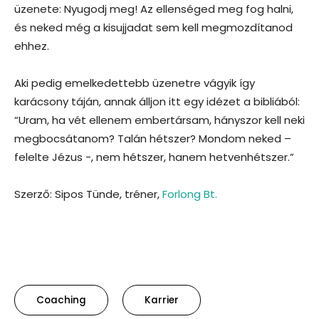
üzenete: Nyugodj meg! Az ellenséged meg fog halni,
és neked még a kisujjadat sem kell megmozdítanod
ehhez.
Aki pedig emelkedettebb üzenetre vágyik így
karácsony táján, annak álljon itt egy idézet a bibliából:
“Uram, ha vét ellenem embertársam, hányszor kell neki
megbocsátanom? Talán hétszer? Mondom neked –
felelte Jézus -, nem hétszer, hanem hetvenhétszer.”
Szerző: Sipos Tünde, tréner,
Forlong Bt.
Coaching
Karrier