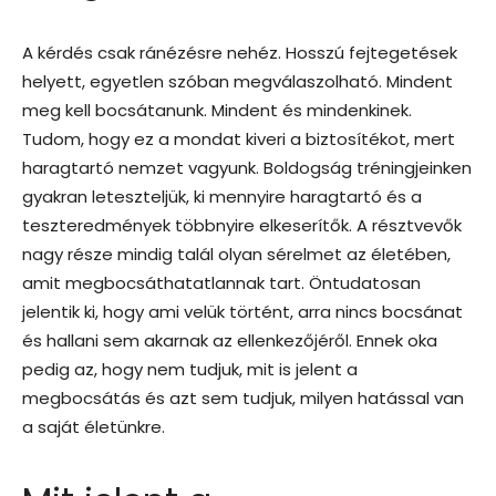
A kérdés csak ránézésre nehéz. Hosszú fejtegetések
helyett, egyetlen szóban megválaszolható. Mindent
meg kell bocsátanunk. Mindent és mindenkinek.
Tudom, hogy ez a mondat kiveri a biztosítékot, mert
haragtartó nemzet vagyunk. Boldogság tréningjeinken
gyakran leteszteljük, ki mennyire haragtartó és a
teszteredmények többnyire elkeserítők. A résztvevők
nagy része mindig talál olyan sérelmet az életében,
amit megbocsáthatatlannak tart. Öntudatosan
jelentik ki, hogy ami velük történt, arra nincs bocsánat
és hallani sem akarnak az ellenkezőjéről. Ennek oka
pedig az, hogy nem tudjuk, mit is jelent a
megbocsátás és azt sem tudjuk, milyen hatással van
a saját életünkre.