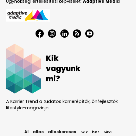
Ügynökségi értékesítési képviselet:
Adaptive Media
Kik
vagyunk
mi?
A Karrier Trend a tudatos karrierépítők, önfejlesztők
lifestyle-magazinja.
AI
allas
allaskereses
ber
bak
bika