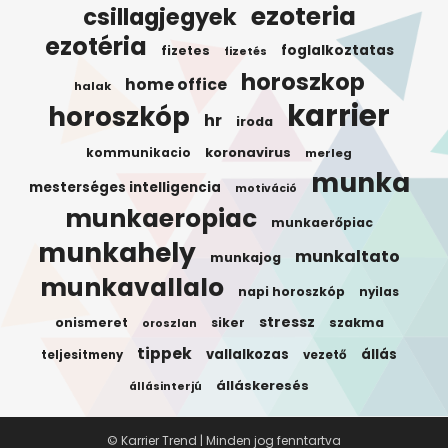
ezoteria
csillagjegyek
ezotéria
foglalkoztatas
fizetes
fizetés
horoszkop
home office
halak
karrier
horoszkóp
hr
iroda
koronavirus
kommunikacio
merleg
munka
mesterséges intelligencia
motiváció
munkaeropiac
munkaerőpiac
munkahely
munkaltato
munkajog
munkavallalo
napi horoszkóp
nyilas
stressz
onismeret
siker
szakma
oroszlan
tippek
vallalkozas
állás
teljesitmeny
vezető
álláskeresés
állásinterjú
© Karrier Trend | Minden jog fenntartva