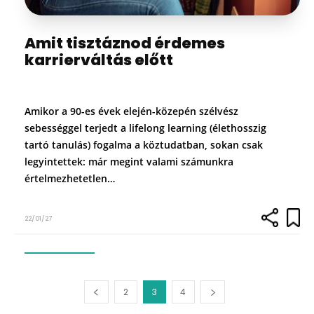
Amit tisztáznod érdemes
karrierváltás előtt
Amikor a 90-es évek elején-közepén szélvész
sebességgel terjedt a lifelong learning (élethosszig
tartó tanulás) fogalma a köztudatban, sokan csak
legyintettek: már megint valami számunkra
értelmezhetetlen…
22/01/27
2
3
4