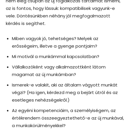
nem elég csupán az új foglalkozás tartalmát ismerni,
az is fontos, hogy lássuk: kompatibilisek vagyunk-e
vele. Döntésünkben néhány jól megfogalmazott
kérdés is segíthet.
Miben vagyok jó, tehetséges? Melyek az
erősségeim, illetve a gyenge pontjaim?
Mi motivál a munkámmal kapcsolatban?
Vállalkozóként vagy alkalmazottként látom
magamat az új munkámban?
Ismerek-e valakit, aki az általam vágyott munkát
végzi? (Ha igen, kérdezd meg a bejárt útról és az
esetleges nehézségekről.)
Az egyéni kompetenciáim, a személyiségem, az
értékrendem összeegyeztethető-e az új munkával,
a munkakörülményekkel?