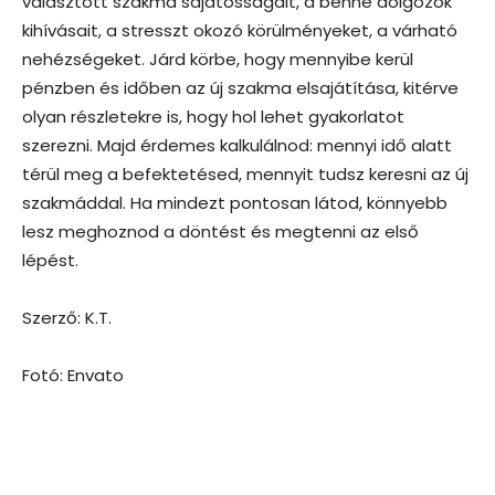
választott szakma sajátosságait, a benne dolgozók
kihívásait, a stresszt okozó körülményeket, a várható
nehézségeket. Járd körbe, hogy mennyibe kerül
pénzben és időben az új szakma elsajátítása, kitérve
olyan részletekre is, hogy hol lehet gyakorlatot
szerezni. Majd érdemes kalkulálnod: mennyi idő alatt
térül meg a befektetésed, mennyit tudsz keresni az új
szakmáddal. Ha mindezt pontosan látod, könnyebb
lesz meghoznod a döntést és megtenni az első
lépést.
Szerző: K.T.
Fotó: Envato