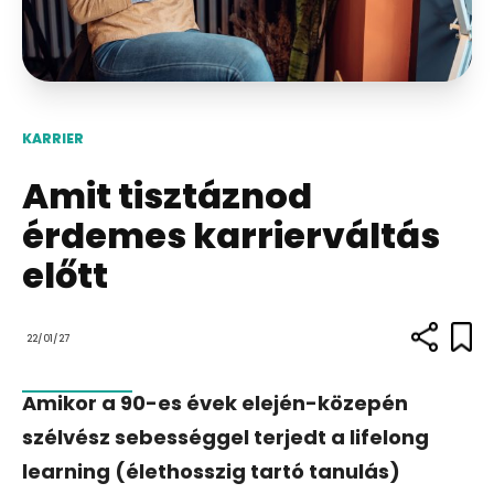
KARRIER
Amit tisztáznod
érdemes karrierváltás
előtt
22/01/27
Amikor a 90-es évek elején-közepén
szélvész sebességgel terjedt a lifelong
learning (élethosszig tartó tanulás)