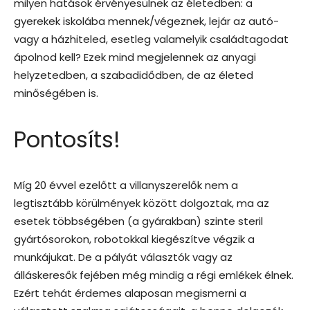
milyen hatások érvényesülnek az életedben: a
gyerekek iskolába mennek/végeznek, lejár az autó-
vagy a házhiteled, esetleg valamelyik családtagodat
ápolnod kell? Ezek mind megjelennek az anyagi
helyzetedben, a szabadidődben, de az életed
minőségében is.
Pontosíts!
Míg 20 évvel ezelőtt a villanyszerelők nem a
legtisztább körülmények között dolgoztak, ma az
esetek többségében (a gyárakban) szinte steril
gyártósorokon, robotokkal kiegészítve végzik a
munkájukat. De a pályát választók vagy az
álláskeresők fejében még mindig a régi emlékek élnek.
Ezért tehát érdemes alaposan megismerni a