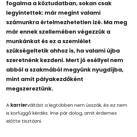
fogalma a köztudatban, sokan csak
legyintettek: már megint valami
számunkra értelmezhetetlen izé. Ma meg
már ennek szellemében végezzük a
munkánkat és ez a szemlélet
szükségeltetik ahhoz is, ha valami újba
szeretnénk kezdeni. Mert jó eséllyel nem
abból a szakmából megyünk nyugdíjba,
mint amit pályakezdőként
megszereztünk.
A
karrier
váltást a legtöbben nem ússzák, és ez nem
is korfüggő kérdés. Íme pár dolog, amit érdemes
előtte tisztázni.