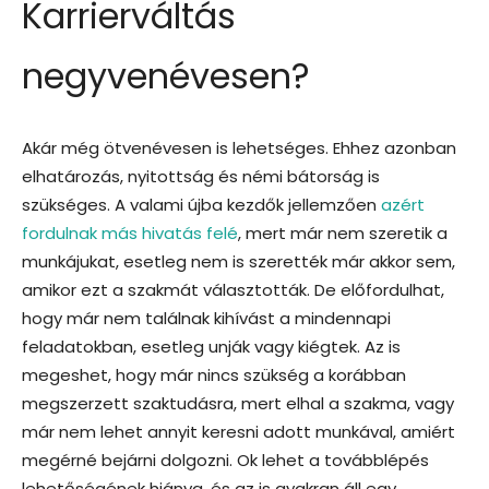
Karrierváltás
negyvenévesen?
Akár még ötvenévesen is lehetséges. Ehhez azonban
elhatározás, nyitottság és némi bátorság is
szükséges. A valami újba kezdők jellemzően
azért
fordulnak más hivatás felé
, mert már nem szeretik a
munkájukat, esetleg nem is szerették már akkor sem,
amikor ezt a szakmát választották. De előfordulhat,
hogy már nem találnak kihívást a mindennapi
feladatokban, esetleg unják vagy kiégtek. Az is
megeshet, hogy már nincs szükség a korábban
megszerzett szaktudásra, mert elhal a szakma, vagy
már nem lehet annyit keresni adott munkával, amiért
megérné bejárni dolgozni. Ok lehet a továbblépés
lehetőségének hiánya, és az is gyakran áll egy