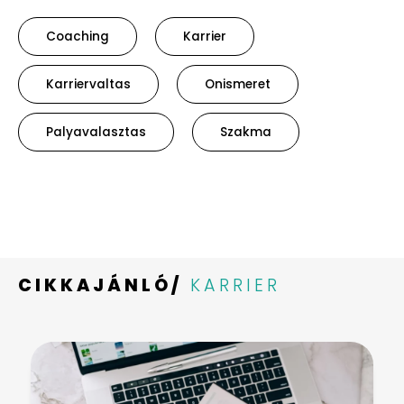
Coaching
Karrier
Karriervaltas
Onismeret
Palyavalasztas
Szakma
CIKKAJÁNLÓ/
KARRIER