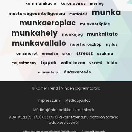
koronavirus
kommunikacio
merleg
munka
mesterséges intelligencia
motiváció
munkaeropiac
munkaerőpiac
munkahely
munkaltato
munkajog
munkavallalo
napi horoszkóp
nyilas
stressz
onismeret
siker
szakma
oroszlan
tippek
vallalkozas
állás
teljesitmeny
vezető
álláskeresés
állásinterjú
© Karrier Trend | Minden jog fenntartva
Impresszum
Médiaajánlat
Médiaajánlat politikai hirdetőknek
ADATKEZELÉSI TÁJÉKOZTATÓ: a karriertrend.hu portálon történő
adatkezelésekről
Általános szerződési feltételek
Szerzői jogok