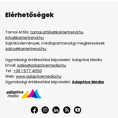
Elérhetőségek
Tarnai Attila:
tarnai.attila@karriertrend.hu
info@karriertrend.hu
Sajtóközlemények, médiapartnerségi megkeresések:
sajto@karriertrend.hu
Ügynökségi értékesítési képviselet: Adaptive Media
Email:
sales@adaptivemedia.hu
Tel.:
+36 1 577 4050
Web:
www.adaptivemedia.hu
Ügynökségi értékesítési képviselet:
Adaptive Media