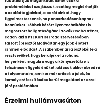
tudatosítjuk magunkban: ismét csak a
problémáinkat szajkózzuk, esetleg megkérhetjük
a családtagjainkat, a barátainkat, hogy
figyelmeztessenek, ha panaszkodáson kapnak
bennünket. Többek között ilyen technikákat is
megosztott hallgatóságával Novák Csaba tréner,
coach, aki a PTE Karrier Iroda szervezésében
tartott Ébresztő! Motiváltan egy jobb életért
címmel előadást. A szakember arra ösztökélte a
résztvevőket, hogy kerüljék el a rohanó,
helyenként magukra vagy a környezetükre is
felszínesen figyelő énüket, aki csak akkor ébred rá
a folyamataira, amikor már erősek a jelek, és
komoly erőfeszítésébe kerül megoldani az ezzel
járó problémákat.
Érzelmi hullámvasúton