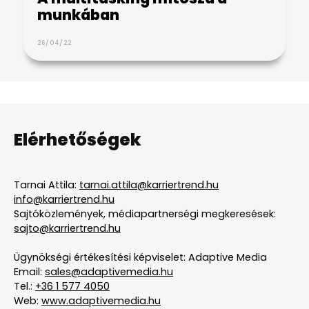
munkában
26/04/22
Elérhetőségek
Tarnai Attila:
tarnai.attila@karriertrend.hu
info@karriertrend.hu
Sajtóközlemények, médiapartnerségi megkeresések:
sajto@karriertrend.hu
Ügynökségi értékesítési képviselet: Adaptive Media
Email:
sales@adaptivemedia.hu
Tel.:
+36 1 577 4050
Web:
www.adaptivemedia.hu