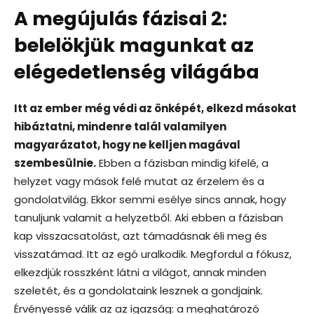
A megújulás fázisai 2:
belelökjük magunkat az
elégedetlenség világába
Itt az ember még védi az önképét, elkezd másokat
hibáztatni, mindenre talál valamilyen
magyarázatot, hogy ne kelljen magával
szembesülnie.
Ebben a fázisban mindig kifelé, a
helyzet vagy mások felé mutat az érzelem és a
gondolatvilág. Ekkor semmi esélye sincs annak, hogy
tanuljunk valamit a helyzetből. Aki ebben a fázisban
kap visszacsatolást, azt támadásnak éli meg és
visszatámad. Itt az egó uralkodik. Megfordul a fókusz,
elkezdjük rosszként látni a világot, annak minden
szeletét, és a gondolataink lesznek a gondjaink.
Érvényessé válik az az igazság: a meghatározó