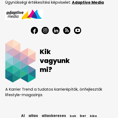
Ügynökségi értékesítési képviselet:
Adaptive Media
Kik
vagyunk
mi?
A Karrier Trend a tudatos karrierépítők, önfejlesztők
lifestyle-magazinja.
AI
allas
allaskereses
ber
bak
bika