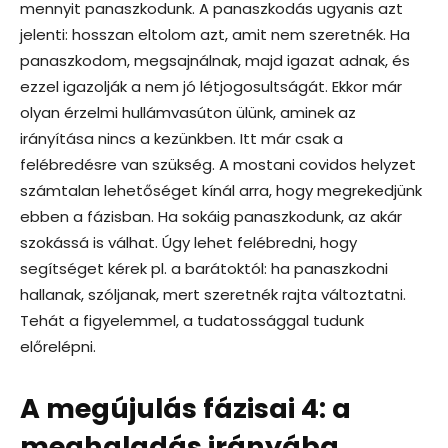
mennyit panaszkodunk. A panaszkodás ugyanis azt
jelenti: hosszan eltolom azt, amit nem szeretnék. Ha
panaszkodom, megsajnálnak, majd igazat adnak, és
ezzel igazolják a nem jó létjogosultságát. Ekkor már
olyan érzelmi hullámvasúton ülünk, aminek az
irányítása nincs a kezünkben. Itt már csak a
felébredésre van szükség. A mostani covidos helyzet
számtalan lehetőséget kínál arra, hogy megrekedjünk
ebben a fázisban. Ha sokáig panaszkodunk, az akár
szokássá is válhat. Úgy lehet felébredni, hogy
segítséget kérek pl. a barátoktól: ha panaszkodni
hallanak, szóljanak, mert szeretnék rajta változtatni.
Tehát a figyelemmel, a tudatossággal tudunk
előrelépni.
A megújulás fázisai 4: a
meghaladás irányába