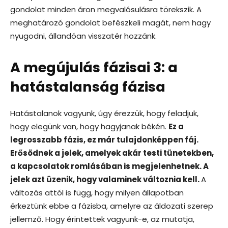
gondolat minden áron megvalósulásra törekszik. A
meghatározó gondolat befészkeli magát, nem hagy
nyugodni, állandóan visszatér hozzánk.
A megújulás fázisai 3: a
hatástalanság fázisa
Hatástalanok vagyunk, úgy érezzük, hogy feladjuk,
hogy elegünk van, hogy hagyjanak békén.
Ez a
legrosszabb fázis, ez már tulajdonképpen fáj.
Erősödnek a jelek, amelyek akár testi tünetekben,
a kapcsolatok romlásában is megjelenhetnek. A
jelek azt üzenik, hogy valaminek változnia kell.
A
változás attól is függ, hogy milyen állapotban
érkeztünk ebbe a fázisba, amelyre az áldozati szerep
jellemző. Hogy érintettek vagyunk-e, az mutatja,