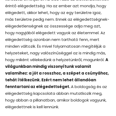
érintő elégedettség. Ha az ember azt mondja, hogy
elégedett, akkor lehet, hogy az egy területre igaz,
más területre pedig nem. Ennek az elégedettségnek-
elégedetlenségnek az összessége adja meg azt,
hogy nagyjából elégedett vagyok az életemmel. Az
elégedettség azonban nem tartható fenn, mert
minden változik. És mivel folyamatosan megítéljük a
helyzeteket, nagy valószínűséggel az is mindig más,
hogy miként vélekedünk a helyzetünkről, magunkról.
A
világunkban mindig viszonyítunk valamit
valamihez: a jót a rosszhoz, a szépet a csúnyához,
tehát ítélkezünk. Ezért nem lehet állandóan
fenntartani az elégedettséget.
A boldogság és az
elégedettség kapcsolata abban mutatkozik meg,
hogy abban a pillanatban, amikor boldogok vagyunk,
elégedettnek is kell lennünk.