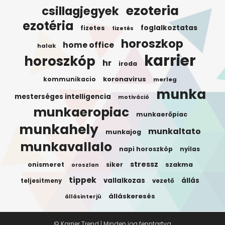
ezoteria
csillagjegyek
ezotéria
foglalkoztatas
fizetes
fizetés
horoszkop
home office
halak
karrier
horoszkóp
hr
iroda
koronavirus
kommunikacio
merleg
munka
mesterséges intelligencia
motiváció
munkaeropiac
munkaerőpiac
munkahely
munkaltato
munkajog
munkavallalo
napi horoszkóp
nyilas
stressz
onismeret
siker
szakma
oroszlan
tippek
vallalkozas
állás
teljesitmeny
vezető
álláskeresés
állásinterjú
© Karrier Trend | Minden jog fenntartva