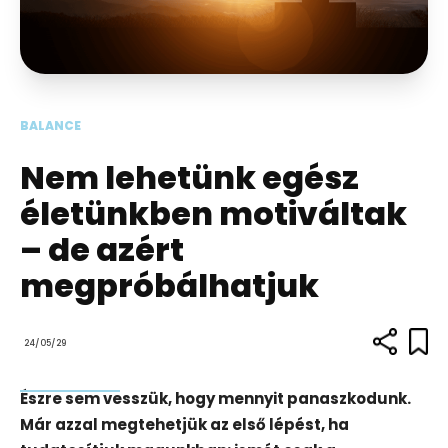
BALANCE
Nem lehetünk egész
életünkben motiváltak
– de azért
megpróbálhatjuk
24/05/29
Észre sem vesszük, hogy mennyit panaszkodunk.
Már azzal megtehetjük az első lépést, ha