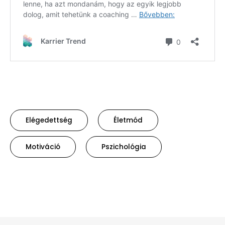
Elégedettség
Életmód
Motiváció
Pszichológia