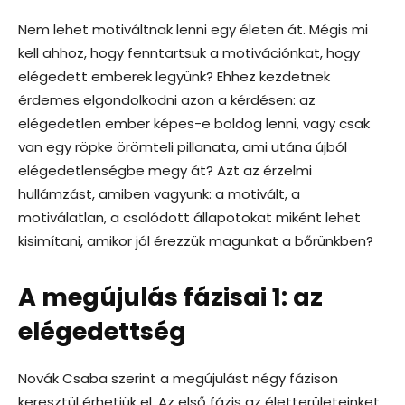
Nem lehet motiváltnak lenni egy életen át. Mégis mi
kell ahhoz, hogy fenntartsuk a motivációnkat, hogy
elégedett emberek legyünk? Ehhez kezdetnek
érdemes elgondolkodni azon a kérdésen: az
elégedetlen ember képes-e boldog lenni, vagy csak
van egy röpke örömteli pillanata, ami utána újból
elégedetlenségbe megy át? Azt az érzelmi
hullámzást, amiben vagyunk: a motivált, a
motiválatlan, a csalódott állapotokat miként lehet
kisimítani, amikor jól érezzük magunkat a bőrünkben?
A megújulás fázisai 1: az
elégedettség
Novák Csaba szerint a megújulást négy fázison
keresztül érhetjük el. Az első fázis az életterületeinket