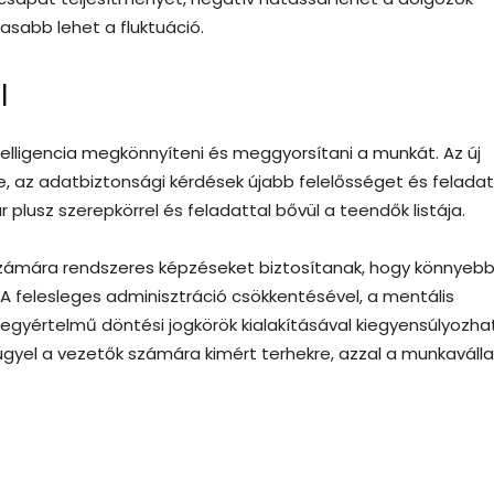
sabb lehet a fluktuáció.
I
elligencia megkönnyíteni és meggyorsítani a munkát. Az új
 az adatbiztonsági kérdések újabb felelősséget és felada
plusz szerepkörrel és feladattal bővül a teendők listája.
 számára rendszeres képzéseket biztosítanak, hogy könnyeb
A felesleges adminisztráció csökkentésével, a mentális
egyértelmű döntési jogkörök kialakításával kiegyensúlyozha
gyel a vezetők számára kimért terhekre, azzal a munkaválla