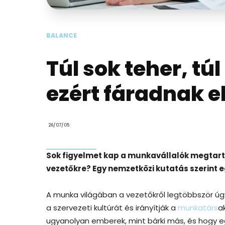
BALANCE
Túl sok teher, t
ezért fáradnak e
26/07/05
Sok figyelmet kap a munkavállalók megtartás
vezetőkre? Egy nemzetközi kutatás szerint e
A munka világában a vezetőkről legtöbbször úgy 
a szervezeti kultúrát és irányítják a
munkatárs
a
ugyanolyan emberek, mint bárki más, és hogy e