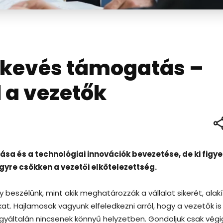
úl kevés támogatás –
l a vezetők
a és a technológiai innovációk bevezetése, de ki figye
gyre csökken a vezetői elkötelezettség.
beszélünk, mint akik meghatározzák a vállalat sikerét, alakí
kat. Hajlamosak vagyunk elfeledkezni arról, hogy a vezetők is
gyáltalán nincsenek könnyű helyzetben. Gondoljuk csak végi