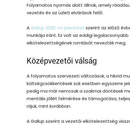
Folyamatos nyomás alatt állnak, amely ráadásul 
vezetés és az üzleti elvárások felől.
A
Gallup 2026-os jelentése
szerint az előző évb
munkája iránt. Ez volt az eddigi legalacsonyab
elkötelezettségének romlását nevezték meg.
Középvezetői válság
A folyamatos szervezeti változások, a hibrid m
költségcsökkentések sok esetben egyszerre jel
pedig ma már nemcsak a szakmai döntések megh
mentális jóllét felmérése és támogatása, teljesí
rájuk, mint korábban.
A Gallup szerint a vezetői elkötelezettség vissz