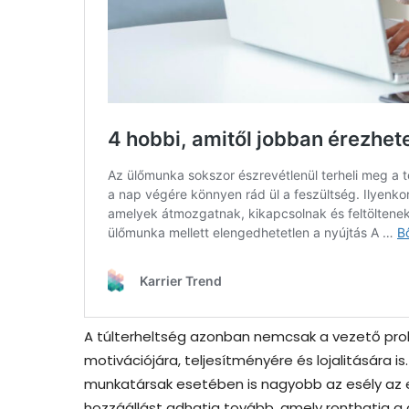
A túlterheltség azonban nemcsak a vezető prob
motivációjára, teljesítményére és lojalitására i
munkatársak esetében is nagyobb az esély az e
hozzáállást adhatja tovább, amely ronthatja a 