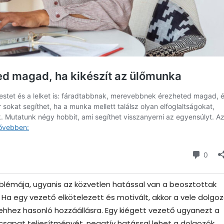
lémája, ugyanis az közvetlen hatással van a beosztottak
s. Ha egy vezető elkötelezett és motivált, akkor a vele dolgo
hhez hasonló hozzáállásra. Egy kiégett vezető ugyanezt a
csapat teljesítményét, negatív hatással lehet a dolgozók