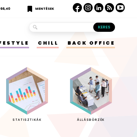
366,40
MENTÉSEK
IFESTYLE
CHILL
BACK OFFICE
STATISZTIKÁK
ÁLLÁSBÖRZÉK