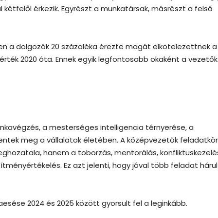
kétfelől érkezik. Egyrészt a munkatársak, másrészt a felső
en a dolgozók 20 százaléka érezte magát elkötelezettnek a
b érték 2020 óta. Ennek egyik legfontosabb okaként a vezetők
unkavégzés, a mesterséges intelligencia térnyerése, a
entek meg a vállalatok életében. A középvezetők feladatkö
ozatala, hanem a toborzás, mentorálás, konfliktuskezelés
tményértékelés. Ez azt jelenti, hogy jóval több feladat hárul
aesése 2024 és 2025 között gyorsult fel a leginkább.