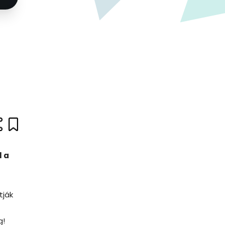
l a
tják
g!