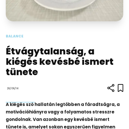
BALANCE
Étvágytalanság, a
kiégés kevésbé ismert
tünete
26/06/14
A kiégés szó hallatán legtöbben a fáradtságra, a
motivációhiányra vagy a folyamatos stresszre
gondolnak. Van azonban egy kevésbé ismert
tünete is, amelyet sokan egyszerűen figyelmen