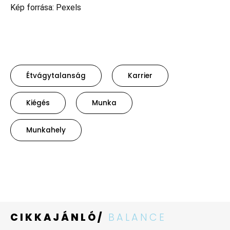
Kép forrása: Pexels
Étvágytalanság
Karrier
Kiégés
Munka
Munkahely
CIKKAJÁNLÓ/
BALANCE