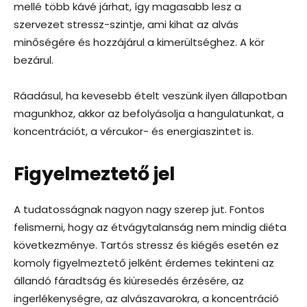
mellé több kávé járhat, így magasabb lesz a
szervezet stressz-szintje, ami kihat az alvás
minőségére és hozzájárul a kimerültséghez. A kör
bezárul.
Ráadásul, ha kevesebb ételt veszünk ilyen állapotban
magunkhoz, akkor az befolyásolja a hangulatunkat, a
koncentrációt, a vércukor- és energiaszintet is.
Figyelmeztető jel
A tudatosságnak nagyon nagy szerep jut. Fontos
felismerni, hogy az étvágytalanság nem mindig diéta
következménye. Tartós stressz és kiégés esetén ez
komoly figyelmeztető jelként érdemes tekinteni az
állandó fáradtság és kiüresedés érzésére, az
ingerlékenységre, az alvászavarokra, a koncentráció