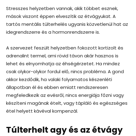
Stresszes helyzetben vannak, akik többet esznek,
mások viszont éppen elveszítik az étvágyukat. A
tartós mentális túlterhelés ugyanis közvetlenül hat az
idegrendszerre és a hormonrendszerre is.
A szervezet feszült helyzetben fokozott kortizolt és
adrenalint termel, ami rövid távon akár hasznos is
lehet és elnyomhatja az éhségérzetet. Ha mindez
csak olykor-olykor fordul elő, nincs probléma. A gond
akkor kezdődik, ha valaki folyamatos készenléti
állapotban él és ebben emiatt rendszeresen
megfeledkezik az evésről, nincs energiája főzni vagy
készíteni magának ételt, vagy tápláló és egészséges
étel helyett kávéval kompenzál.
Túlterhelt agy és az étvágy