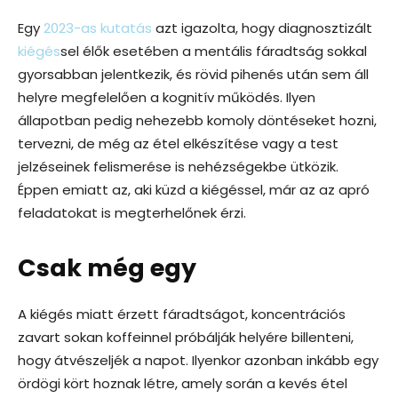
Egy
2023-as kutatás
azt igazolta, hogy diagnosztizált
kiégés
sel élők esetében a mentális fáradtság sokkal
gyorsabban jelentkezik, és rövid pihenés után sem áll
helyre megfelelően a kognitív működés. Ilyen
állapotban pedig nehezebb komoly döntéseket hozni,
tervezni, de még az étel elkészítése vagy a test
jelzéseinek felismerése is nehézségekbe ütközik.
Éppen emiatt az, aki küzd a kiégéssel, már az az apró
feladatokat is megterhelőnek érzi.
Csak még egy
A kiégés miatt érzett fáradtságot, koncentrációs
zavart sokan koffeinnel próbálják helyére billenteni,
hogy átvészeljék a napot. Ilyenkor azonban inkább egy
ördögi kört hoznak létre, amely során a kevés étel