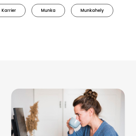
Karrier
Munka
Munkahely