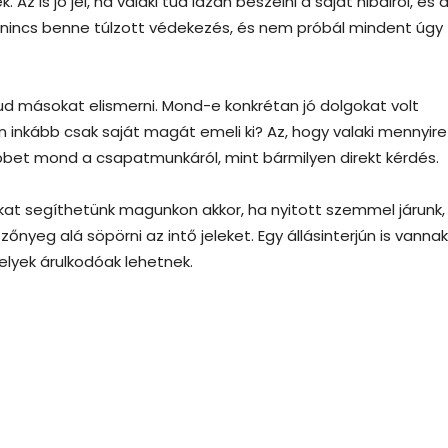
Az is jó jel, ha valaki tud lazán beszélni a saját hibáiról, és 
gy nincs benne túlzott védekezés, és nem próbál mindent úgy
 tud másokat elismerni. Mond-e konkrétan jó dolgokat volt
n inkább csak saját magát emeli ki? Az, hogy valaki mennyir
öbbet mond a csapatmunkáról, mint bármilyen direkt kérdés.
kat segíthetünk magunkon akkor, ha nyitott szemmel járunk
őnyeg alá söpörni az intő jeleket. Egy állásinterjún is vannak
elyek árulkodóak lehetnek.