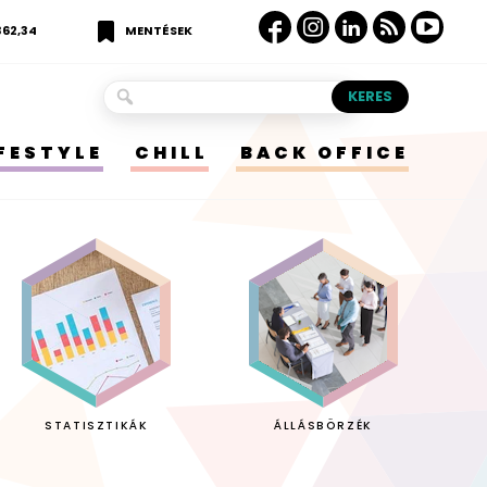
362,34
MENTÉSEK
IFESTYLE
CHILL
BACK OFFICE
STATISZTIKÁK
ÁLLÁSBÖRZÉK