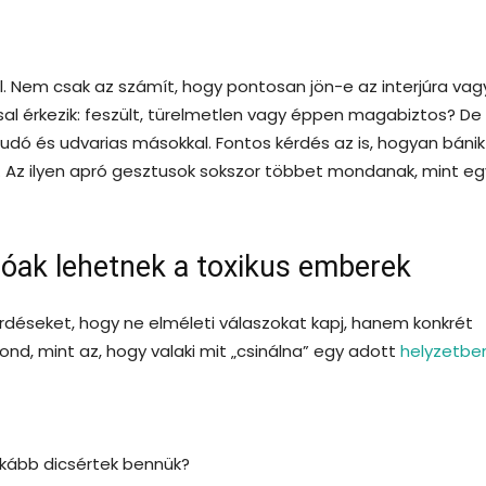
tről. Nem csak az számít, hogy pontosan jön-e az interjúra vag
al érkezik: feszült, türelmetlen vagy éppen magabiztos? De
ttudó és udvarias másokkal. Fontos kérdés az is, hogyan bánik
”. Az ilyen apró gesztusok sokszor többet mondanak, mint egy
tóak lehetnek a toxikus emberek
érdéseket, hogy ne elméleti válaszokat kapj, hanem konkrét
ond, mint az, hogy valaki mit „csinálna” egy adott
helyzetbe
inkább dicsértek bennük?