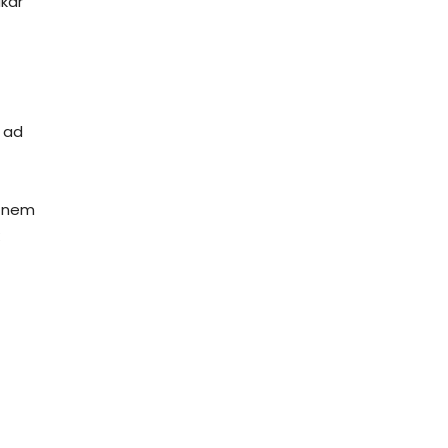
akár
e ad
, nem