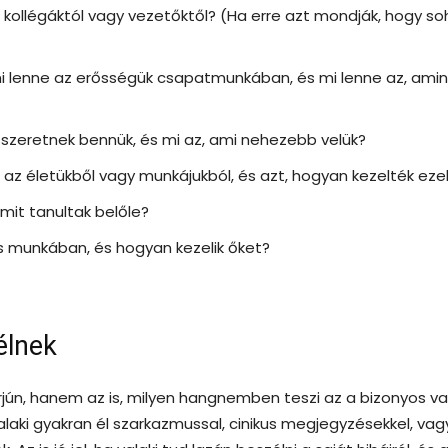
 kollégáktól vagy vezetőktől? (Ha erre azt mondják, hogy so
 mi lenne az erősségük csapatmunkában, és mi lenne az, amin
t szeretnek bennük, és mi az, ami nehezebb velük?
az életükből vagy munkájukból, és azt, hogyan kezelték eze
 mit tanultak belőle?
 munkában, és hogyan kezelik őket?
élnek
jún, hanem az is, milyen hangnemben teszi az a bizonyos val
valaki gyakran él szarkazmussal, cinikus megjegyzésekkel, vag