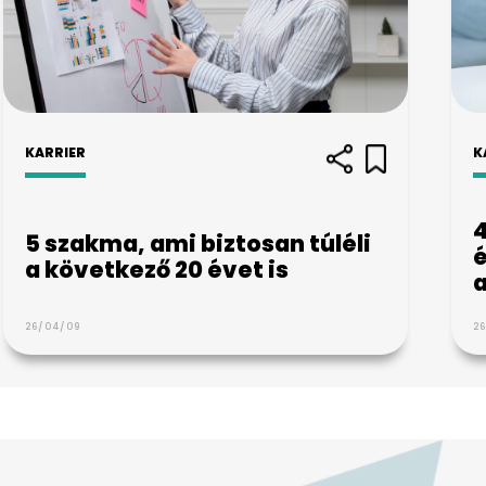
KARRIER
K
4
5 szakma, ami biztosan túléli
é
a következő 20 évet is
26/04/09
2