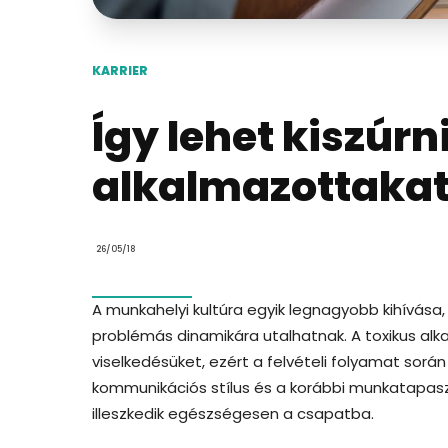
KARRIER
Így lehet kiszúrn
alkalmazottakat 
26/05/18
A munkahelyi kultúra egyik legnagyobb kihívása,
problémás dinamikára utalhatnak. A toxikus al
viselkedésüket, ezért a felvételi folyamat során
kommunikációs stílus és a korábbi munkatapaszta
illeszkedik egészségesen a csapatba.