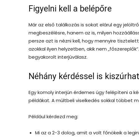
Figyelni kell a belépőre
Már az első találkozás is sokat elárul egy jelöl
megbeszélésre, hanem az is, milyen hozzáálláss
persze azt is nézni kell, hogy mennyire tisztele
azokkal ilyen helyzetben, akik nem „főszereplők
begyakorolt interjúválasz.
Néhány kérdéssel is kiszúrha
Egy komoly interjún érdemes úgy felépíteni a k
példákat. A múltbeli viselkedés sokkal többet m
Például kérdezd meg:
Mi az a 2-3 dolog, amit a volt főnökeik a leg