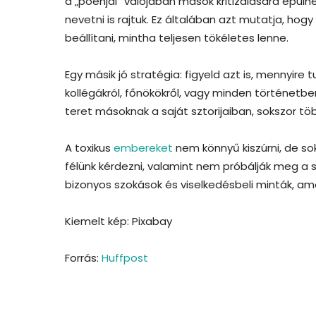
a „poénjai” valójában mások kritizálására épülnek. 
nevetni is rajtuk. Ez általában azt mutatja, ho
beállítani, mintha teljesen tökéletes lenne.
Egy másik jó stratégia: figyeld azt is, mennyire
kollégákról, főnökökről, vagy minden történetbe
teret másoknak a saját sztorijaiban, sokszor t
A toxikus
embereket
nem könnyű kiszúrni, de so
félünk kérdezni, valamint nem próbálják meg a sz
bizonyos szokások és viselkedésbeli minták, am
Kiemelt kép: Pixabay
Forrás:
Huffpost