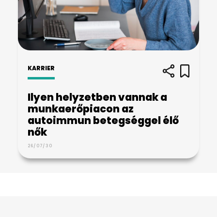
KARRIER
Ilyen helyzetben vannak a
munkaerőpiacon az
autoimmun betegséggel élő
nők
26/07/30