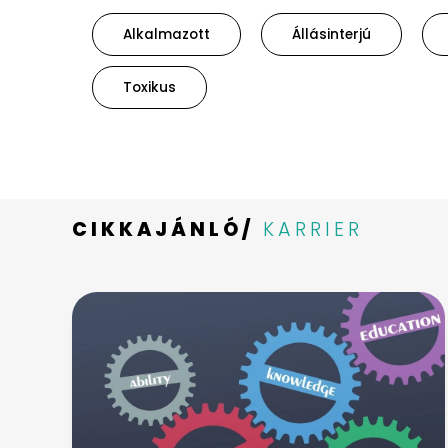
Alkalmazott
Állásinterjú
Toxikus
CIKKAJÁNLÓ/
KARRIER