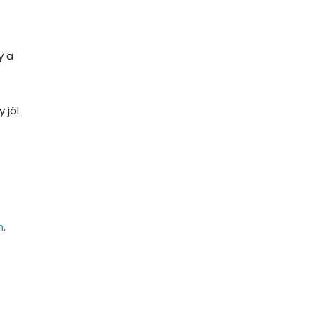
y a
 jól
n
.