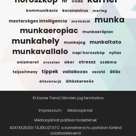
hr
iroda
koronavirus
kommunikacio
merleg
munka
mesterséges intelligencia
motiváció
munkaeropiac
munkaerőpiac
munkahely
munkaltato
munkajog
munkavallalo
napi horoszkóp
nyilas
stressz
onismeret
siker
szakma
oroszlan
tippek
vallalkozas
állás
teljesitmeny
vezető
álláskeresés
állásinterjú
© Karrier Trend | Minden jog fenntartva
Impresszum
Médiaajánlat
Médiaajánlat politikai hirdetőknek
ADATKEZELÉSI TÁJÉKOZTATÓ: a karriertrend.hu portálon történő
adatkezelésekről