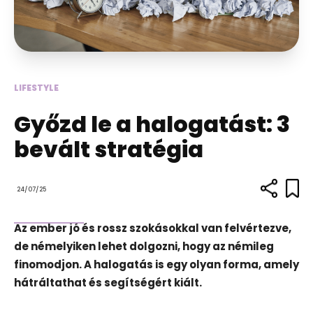
LIFESTYLE
Győzd le a halogatást: 3
bevált stratégia
24/07/25
Az ember jó és rossz szokásokkal van felvértezve,
de némelyiken lehet dolgozni, hogy az némileg
finomodjon. A halogatás is egy olyan forma, amely
hátráltathat és segítségért kiált.