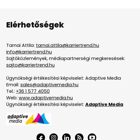
Elérhetőségek
Tarnai Attila:
tarnai.attila@karriertrend.hu
info@karriertrend.hu
Sajtóközlemények, médiapartnerségi megkeresések:
sajto@karriertrend.hu
Ügynökségi értékesítési képviselet: Adaptive Media
Email:
sales@adaptivemedia.hu
Tel.:
+36 1 577 4050
Web:
www.adaptivemedia.hu
Ügynökségi értékesítési képviselet:
Adaptive Media