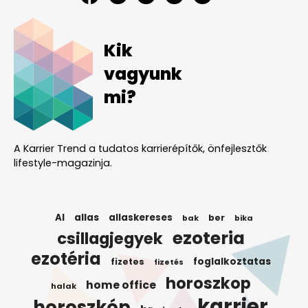
Kik
vagyunk
mi?
A Karrier Trend a tudatos karrierépítők, önfejlesztők
lifestyle-magazinja.
AI
allas
allaskereses
ber
bak
bika
ezoteria
csillagjegyek
ezotéria
foglalkoztatas
fizetes
fizetés
horoszkop
home office
halak
karrier
horoszkóp