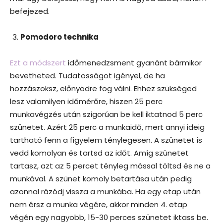
befejezed.
Pomodoro technika
Ezt a módszert
időmenedzsment gyanánt bármikor
bevetheted. Tudatosságot igényel, de ha
hozzászoksz, előnyödre fog válni. Ehhez szükséged
lesz valamilyen időmérőre, hiszen 25 perc
munkavégzés után szigorúan be kell iktatnod 5 perc
szünetet. Azért 25 perc a munkaidő, mert annyi ideig
tartható fenn a figyelem ténylegesen. A szünetet is
vedd komolyan és tartsd az időt. Amíg szünetet
tartasz, azt az 5 percet tényleg mással töltsd és ne a
munkával. A szünet komoly betartása után pedig
azonnal rázódj vissza a munkába. Ha egy etap után
nem érsz a munka végére, akkor minden 4. etap
végén egy nagyobb, 15-30 perces szünetet iktass be.