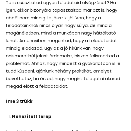
Te is csúsztatod egyes feladataid elvégzését? Ha
igen, akkor bizonyára tapasztaltad már azt is, hogy
ebből nem mindig te jössz ki jól. Van, hogy a
feladatainknak nincs olyan nagy súlya, de mind a
magánéletben, mind a munkában nagy hátráltató
lehet. Amennyiben meguntad, hogy a feladataidat
mindig elodázod, úgy az a jó hírünk van, hogy
önismeretből jelest érdemelsz, hiszen felismerted a
problémát. Ahhoz, hogy mindezt a gyakorlatban is le
tudd küzdeni, ajánlunk néhány praktikát, amelyet
bevethetsz, ha érzed, hogy megint tologatni akarod
megad előtt a feladataidat.
Íme 3 trükk
Nehezített terep