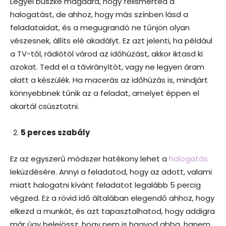
Legyél büszke magadra, hogy felismerted a
halogatást, de ahhoz, hogy más színben lásd a
feladataidat, és a megugrandó ne tűnjön olyan
vészesnek, állíts elé akadályt. Ez azt jelenti, ha például
a TV-től, rádiótól várod az időhúzást, akkor iktasd ki
azokat. Tedd el a távirányítót, vagy ne legyen áram
alatt a készülék. Ha macerás az időhúzás is, mindjárt
könnyebbnek tűnik az a feladat, amelyet éppen el
akartál csúsztatni.
5 perces szabály
Ez az egyszerű módszer hatékony lehet a
halogatás
leküzdésére. Annyi a feladatod, hogy az adott, valami
miatt halogatni kívánt feladatot legalább 5 percig
végzed. Ez a rövid idő általában elegendő ahhoz, hogy
elkezd a munkát, és azt tapasztalhatod, hogy addigra
már úgy belejössz, hogy nem is hagyod abba, hanem