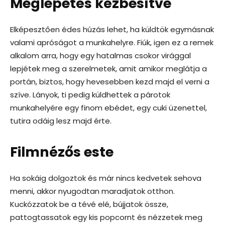
Meglepetés kézbesítve
Elképesztően édes húzás lehet, ha küldtök egymásnak
valami apróságot a munkahelyre. Fiúk, igen ez a remek
alkalom arra, hogy egy hatalmas csokor virággal
lepjétek meg a szerelmetek, amit amikor meglátja a
portán, biztos, hogy hevesebben kezd majd el verni a
szíve. Lányok, ti pedig küldhettek a párotok
munkahelyére egy finom ebédet, egy cuki üzenettel,
tutira odáig lesz majd érte.
Filmnézős este
Ha sokáig dolgoztok és már nincs kedvetek sehova
menni, akkor nyugodtan maradjatok otthon.
Kuckózzatok be a tévé elé, bújjatok össze,
pattogtassatok egy kis popcornt és nézzetek meg