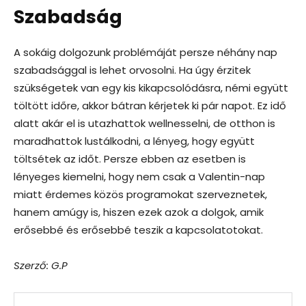
Szabadság
A sokáig dolgozunk problémáját persze néhány nap
szabadsággal is lehet orvosolni. Ha úgy érzitek
szükségetek van egy kis kikapcsolódásra, némi együtt
töltött időre, akkor bátran kérjetek ki pár napot. Ez idő
alatt akár el is utazhattok wellnesselni, de otthon is
maradhattok lustálkodni, a lényeg, hogy együtt
töltsétek az időt. Persze ebben az esetben is
lényeges kiemelni, hogy nem csak a Valentin-nap
miatt érdemes közös programokat szerveznetek,
hanem amúgy is, hiszen ezek azok a dolgok, amik
erősebbé és erősebbé teszik a kapcsolatotokat.
Szerző: G.P