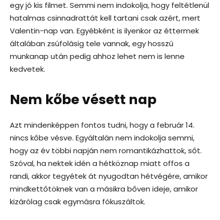
egy jó kis filmet. Semmi nem indokolja, hogy feltétlenül
hatalmas csinnadrattát kell tartani csak azért, mert
Valentin-nap van. Egyébként is ilyenkor az éttermek
általában zsúfolásig tele vannak, egy hosszú
munkanap után pedig ahhoz lehet nem is lenne
kedvetek.
Nem kőbe vésett nap
Azt mindenképpen fontos tudni, hogy a február 14.
nincs kőbe vésve. Egyáltalán nem indokolja semmi,
hogy az év többi napján nem romantikázhattok, sőt.
Szóval, ha nektek idén a hétköznap miatt offos a
randi, akkor tegyétek át nyugodtan hétvégére, amikor
mindkettőtöknek van a másikra bőven ideje, amikor
kizárólag csak egymásra fókuszáltok.