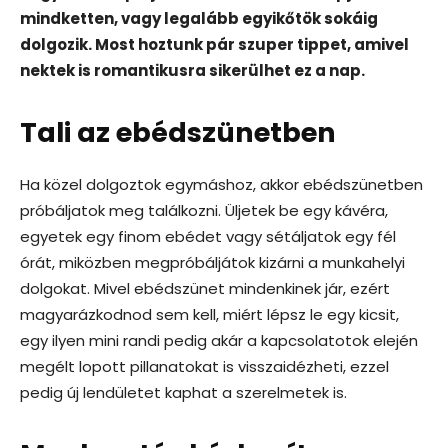
mindketten, vagy legalább egyikőtök sokáig
dolgozik. Most hoztunk pár szuper tippet, amivel
nektek is romantikusra sikerülhet ez a nap.
Tali az ebédszünetben
Ha közel dolgoztok egymáshoz, akkor ebédszünetben
próbáljatok meg találkozni. Üljetek be egy kávéra,
egyetek egy finom ebédet vagy sétáljatok egy fél
órát, miközben megpróbáljátok kizárni a munkahelyi
dolgokat. Mivel ebédszünet mindenkinek jár, ezért
magyarázkodnod sem kell, miért lépsz le egy kicsit,
egy ilyen mini randi pedig akár a kapcsolatotok elején
megélt lopott pillanatokat is visszaidézheti, ezzel
pedig új lendületet kaphat a szerelmetek is.