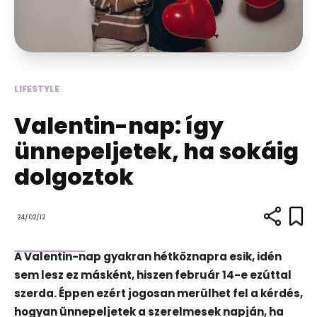
LIFESTYLE
Valentin-nap: így
ünnepeljetek, ha sokáig
dolgoztok
24/02/12
A Valentin-nap gyakran hétköznapra esik, idén
sem lesz ez másként, hiszen február 14-e ezúttal
szerda. Éppen ezért jogosan merülhet fel a kérdés,
hogyan ünnepeljetek a szerelmesek napján, ha