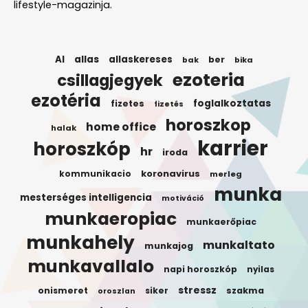
lifestyle-magazinja.
AI
allas
allaskereses
ber
bak
bika
ezoteria
csillagjegyek
ezotéria
foglalkoztatas
fizetes
fizetés
horoszkop
home office
halak
karrier
horoszkóp
hr
iroda
koronavirus
kommunikacio
merleg
munka
mesterséges intelligencia
motiváció
munkaeropiac
munkaerőpiac
munkahely
munkaltato
munkajog
munkavallalo
napi horoszkóp
nyilas
stressz
onismeret
siker
szakma
oroszlan