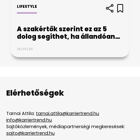
LIFESTYLE
A szakértők szerint ez az 5
dolog segíthet, ha állandóan…
26/03/20
Elérhetőségek
Tarnai Attila:
tarnai.attila@karriertrend.hu
info@karriertrend.hu
Sajtóközlemények, médiapartnerségi megkeresések:
sajto@karriertrend.hu