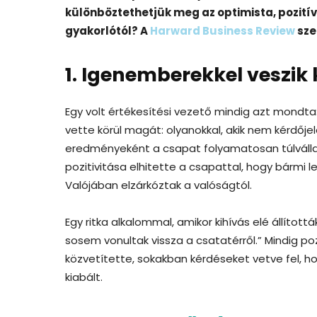
különböztethetjük meg az optimista, pozitíva
gyakorlótól? A
Harward Business Review
sze
1. Igenemberekkel veszik
Egy volt értékesítési vezető mindig azt mondta
vette körül magát: olyanokkal, akik nem kérdőj
eredményeként a csapat folyamatosan túlvállalt
pozitivitása elhitette a csapattal, hogy bármi 
Valójában elzárkóztak a valóságtól.
Egy ritka alkalommal, amikor kihívás elé állítot
sosem vonultak vissza a csatatérről.” Mindig po
közvetítette, sokakban kérdéseket vetve fel, h
kiabált.