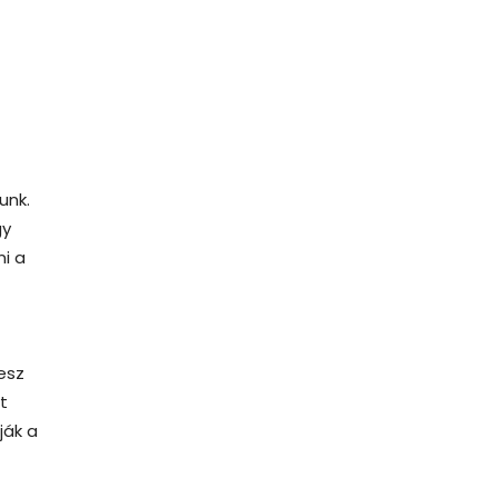
unk.
gy
i a
esz
t
ják a