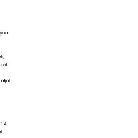
lyan
k,
nkát
álját
” A
l