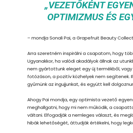
„VEZETŐKÉNT EGYE
OPTIMIZMUS ÉS EG
– mondja Sonali Pai, a Grapefruit Beauty Collecti
Arra szeretném inspirálni a csapatom, hogy több
Ugyanakkor, ha valódi akadályok állnak az utunk
nem gyártottunk eleget egy új termékből, vagy 
fotózáson, a pozitív közhelyek nem segítenek. I
gyűrnünk az ingujjunkat, és együtt kell dolgoz
Ahogy Pai mondja, egy optimista vezető egyensú
meghallgatni, hogy mi nem működik, a csapatta
váltani. Elfogadják a nemleges választ, és megl
hibák lehetőségét, áttudják értékelni, hogy leg