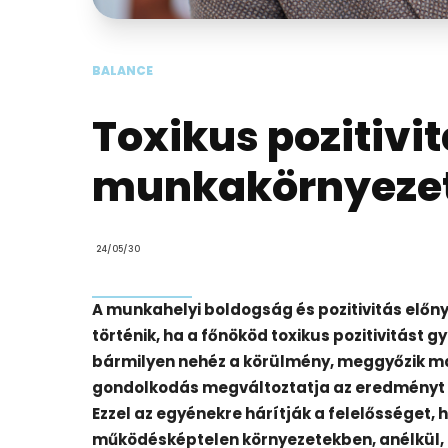
BALANCE
Toxikus pozitivit
munkakörnyeze
24/05/30
A munkahelyi boldogság és pozitivitás előn
történik, ha a főnököd toxikus pozitivitást g
bármilyen nehéz a körülmény, meggyőzik ma
gondolkodás megváltoztatja az eredményt – 
Ezzel az egyénekre hárítják a felelősséget, h
működésképtelen környezetekben, anélkül,