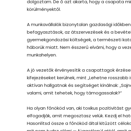
dolgoztam. De ő azt akarta, hogy a csapata m
körülményektől.
A munkavállalók bizonytalan gazdasági időkben 
befagyasztások, az átszervezések és a bevételk
gyermekgondozási költségek, a természeti kata
háborúk miatt. Nem ésszerű elvárni, hogy a ve
munkahelyen.
A jó vezetők érvényesítik a csapattagok érzéseit
kifejezéseket kerülnek, mint „Lehetne rosszabb is
aktívan hallgatnak és segítséget kínálnak: „Sa
valami, amit tehetek, hogy támogassalak?”
Ha olyan főnököd van, aki toxikus pozitivitást g
elfogadják, amit megosztasz velük. Kezdj el ha
Hasonlítsd össze a főnököd által kitűzött célokat
mit nem tudsz elérni — függetlenül attól, amit 