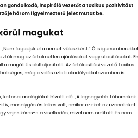
n gondolkodó, inspiráló vezetőt a toxikus pozitivitást
rzője három figyelmeztető jelet mutat be.
 körül magukat
: „Nem fogadjuk el a nemet válaszként.” Ő is igenemberekkel
elezték meg az értelmetlen ajánlásokat vagy utasításokat. E
a magát és alulteljesített. Az értékesítési vezető toxikus
lehetséges, még a valós üzleti akadályokkal szemben is.
ták, katonai analógiákat hívott elő: „A legnagyobb tábornokok
zitív, mosolygós és lelkes volt, amikor ezeket az üzeneteket
ogy vajon káros-e a viselkedés, mivel nem ordított és nem