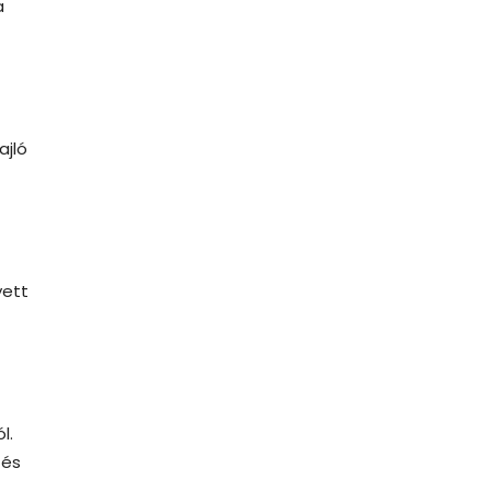
a
ajló
yett
l.
 és