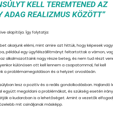
NSÚLYT KELL TEREMTENED AZ
Y ADAG REALIZMUS KÖZÖTT”
ve alapítója. Így folytatja:
et akarjunk elérni, mint amire azt hittük, hogy képesek vagy
ba, például egy ügyfélszállítmányt feltartottak a vámon, va
az alkalmazottaink nagy része beteg, és nem tud részt venn
lyenkor különösen ott kell lennem a csapatommal, fel kell
nunk a problémamegoldáson és a helyzet orvoslásán.
lyban lesz a pozitív és a reális gondolkodásban. Hajlandó l
l együtt megoldani a problémákat, és szükség esetén irány
átják a kudarcban is a lehetőséget. Amint a vezetők elfogad
közelebb mit csináljanak másképp.