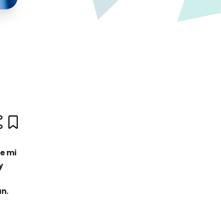
e mi
y
an.