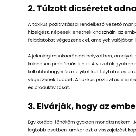
2. Túlzott dicséretet adn
A toxikus pozitivitással rendelkező vezető man
hízelgést. Képesek lehetnek kihasználni az embe
feladatokat végezzenek el, amelyek valójában le
A jelenlegi munkaerőpiaci helyzetben, amelyet 
különösen problémás lehet. A vezetők gyakran
kell abbahagyni és melyiket kell folytatni, és 
végezzenek többet. A toxikus pozitivitás eleint
és produktivitását.
3. Elvárják, hogy az emb
Egy korábbi főnököm gyakran mondta nekem: „Mi
legtöbb esetben, amikor ezt a visszajelzést k