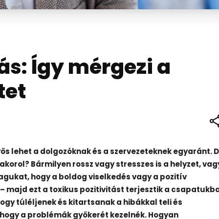
ás: Így mérgezi a
tet
yös lehet a dolgozóknak és a szervezeteknek egyaránt. D
yakorol? Bármilyen rossz vagy stresszes is a helyzet, vag
gukat, hogy a boldog viselkedés vagy a pozitív
majd ezt a toxikus pozitivitást terjesztik a csapatukb
ogy túléljenek és kitartsanak a hibákkal teli és
 hogy a problémák gyökerét kezelnék. Hogyan