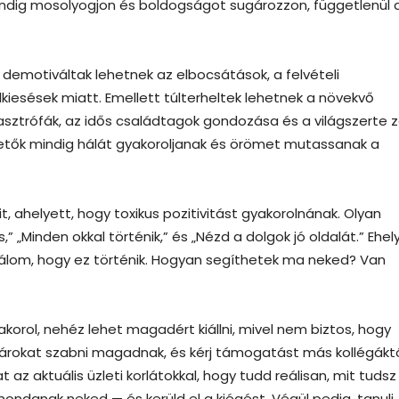
indig mosolyogjon és boldogságot sugározzon, függetlenül 
demotiváltak lehetnek az elbocsátások, a felvételi
iesések miatt. Emellett túlterheltek lehetnek a növekvő
sztrófák, az idős családtagok gondozása és a világszerte z
zetők mindig hálát gyakoroljanak és örömet mutassanak a
, ahelyett, hogy toxikus pozitivitást gyakorolnának. Olyan
,” „Minden okkal történik,” és „Nézd a dolgok jó oldalát.” Ehel
jnálom, hogy ez történik. Hogyan segíthetek ma neked? Van
yakorol, nehéz lehet magadért kiállni, mivel nem biztos, hogy
tárokat szabni magadnak, és kérj támogatást más kollégáktó
 az aktuális üzleti korlátokkal, hogy tudd reálisan, mit tudsz
mondanak neked — és kerüld el a kiégést. Végül pedig, tanulj