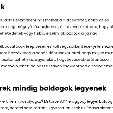
ak
ipulációs eszközként használhatja a dicséretet, bókokat és
rek segítségnyújtási hajlamait, és rávenni őket arra, hogy o
hetetlenek vagy fizikai, érzelmi áldozatokkal járnak.
elbocsátások, leépítések és költségcsökkentések jellemezne
 nem hozzák meg a nehéz döntéseket arról, hogy milyen mu
arra ösztönözhetik az egyéneket, hogy kevesebb erőforrással
e motiváló lehet, de hosszú távon csökkentheti a csapat mor
erek mindig boldogok legyenek
ért nem mosolyogsz? Mi történt? Ne aggódj, legyél boldog!
aptam, semmi sem történt. Egyszerűen csak az íróasztalomná