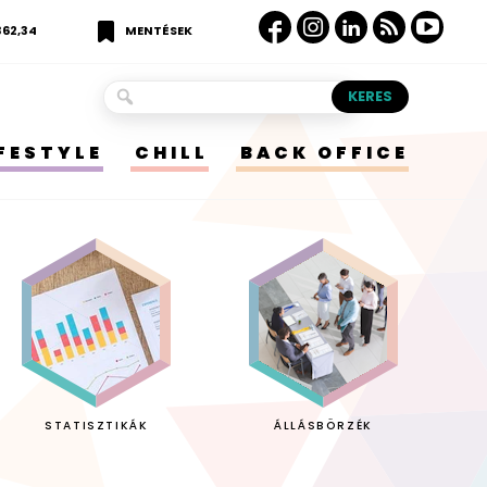
362,34
MENTÉSEK
IFESTYLE
CHILL
BACK OFFICE
STATISZTIKÁK
ÁLLÁSBÖRZÉK