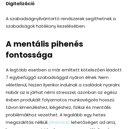
Digitalizáció
A szabadságnyilvántartó rendszerek segíthetnek a
szabadságok hatékony kezelésében.
A mentális pihenés
fontossága
A legtöbb esetben a már említett kötelezően kiadott
7 egybefüggő szabadsággal nyáron élnek. Nem
véletlenül, hiszen ilyenkor indulnak a családok nyaralni.
Habár az is járhat némi stresszel, azonban az egész
évben produkált folyamatos munkavégzés hosszú
távon kimerüléshez, kiégéshez, fizikai és mentális
problémákhoz vezethet. A legalább egy hetes
megszakítás nélküli
pihenőidő
lehetőséget ad arra,