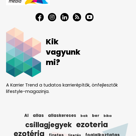
Kik
vagyunk
mi?
A Karrier Trend a tudatos karrierépítők, önfejlesztők
lifestyle-magazinja.
AI
allas
allaskereses
ber
bak
bika
ezoteria
csillagjegyek
ezotéria
foglalkoztatas
fizetes
fizetés