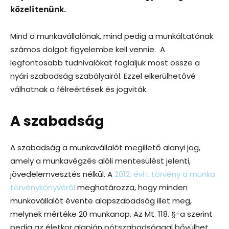
közelítenünk.
Mind a munkavállalónak, mind pedig a munkáltatónak
számos dolgot figyelembe kell vennie. A
legfontosabb tudnivalókat foglaljuk most össze a
nyári szabadság szabályairól. Ezzel elkerülhetővé
válhatnak a félreértések és jogviták.
A szabadság
A szabadság a munkavállalót megillető alanyi jog,
amely a munkavégzés alóli mentesülést jelenti,
jövedelemvesztés nélkül. A
2012. évi I. törvény a munka
törvénykönyvéről
meghatározza, hogy minden
munkavállalót évente alapszabadság illet meg,
melynek mértéke 20 munkanap. Az Mt. 118. §-a szerint
pedig az életkor alapján pótszabadsággal bővülhet,