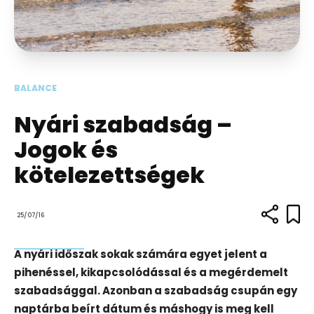
BALANCE
Nyári szabadság –
Jogok és
kötelezettségek
25/07/16
A nyári időszak sokak számára egyet jelent a
pihenéssel, kikapcsolódással és a megérdemelt
szabadsággal. Azonban a szabadság csupán egy
naptárba beírt dátum és máshogy is meg kell