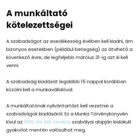
A munkáltató
kötelezettségei
A szabadságot az esedékesség évében kell kiadni, ám
bizonyos esetekben (például betegség) az átvihető a
következő évre, de legfeljebb március 31-ig azt ki kell
venni.
A szabadság kiadását legalább 15 nappal korábban
közölni kell a munkavállalóval.
A munkáltatónak nyilvántartást kell vezetnie a
szabadságok kiadásáról. Ez a Munka Törvénykönyvén
kívül az
1992. évi XXII. törvény
szabályai alapján kialakult
gyakorlat mentén valósulhat meg.