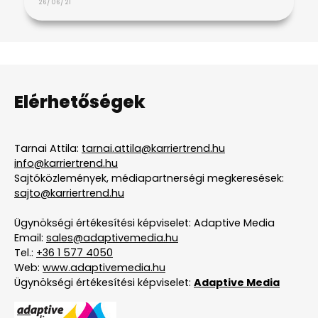
26/06/21
Elérhetőségek
Tarnai Attila:
tarnai.attila@karriertrend.hu
info@karriertrend.hu
Sajtóközlemények, médiapartnerségi megkeresések:
sajto@karriertrend.hu
Ügynökségi értékesítési képviselet: Adaptive Media
Email:
sales@adaptivemedia.hu
Tel.:
+36 1 577 4050
Web:
www.adaptivemedia.hu
Ügynökségi értékesítési képviselet:
Adaptive Media