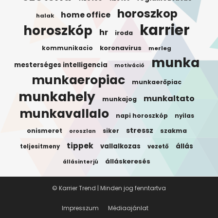
horoszkop
home office
halak
karrier
horoszkóp
hr
iroda
koronavirus
kommunikacio
merleg
munka
mesterséges intelligencia
motiváció
munkaeropiac
munkaerőpiac
munkahely
munkaltato
munkajog
munkavallalo
napi horoszkóp
nyilas
stressz
onismeret
siker
szakma
oroszlan
tippek
vallalkozas
állás
teljesitmeny
vezető
álláskeresés
állásinterjú
© Karrier Trend | Minden jog fenntartva
Impresszum
Médiaajánlat