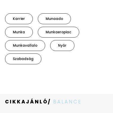
Karrier
Munaado
Munka
Munkaeropiac
Munkavallalo
Nyár
Szabadság
CIKKAJÁNLÓ/
BALANCE