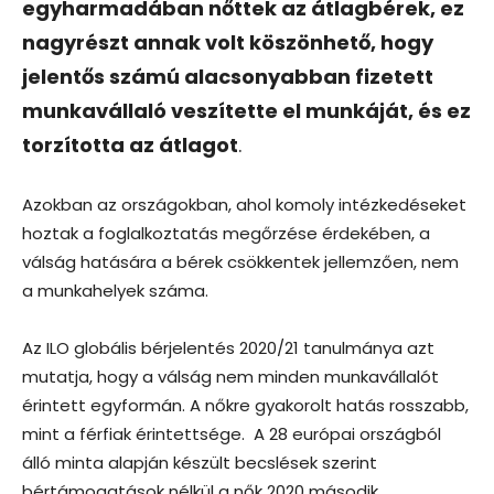
egyharmadában nőttek az átlagbérek, ez
nagyrészt annak volt köszönhető, hogy
jelentős számú alacsonyabban fizetett
munkavállaló veszítette el munkáját, és ez
torzította az átlagot
.
Azokban az országokban, ahol komoly intézkedéseket
hoztak a foglalkoztatás megőrzése érdekében, a
válság hatására a bérek csökkentek jellemzően, nem
a munkahelyek száma.
Az ILO globális bérjelentés 2020/21 tanulmánya azt
mutatja, hogy a válság nem minden munkavállalót
érintett egyformán. A nőkre gyakorolt ​​hatás rosszabb,
mint a férfiak érintettsége. A 28 európai országból
álló minta alapján készült becslések szerint
bértámogatások nélkül a nők 2020 második