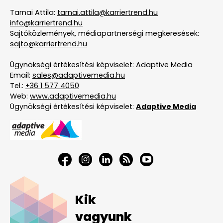
Tarnai Attila:
tarnai.attila@karriertrend.hu
info@karriertrend.hu
Sajtóközlemények, médiapartnerségi megkeresések:
sajto@karriertrend.hu
Ügynökségi értékesítési képviselet: Adaptive Media
Email:
sales@adaptivemedia.hu
Tel.:
+36 1 577 4050
Web:
www.adaptivemedia.hu
Ügynökségi értékesítési képviselet:
Adaptive Media
Kik
vagyunk