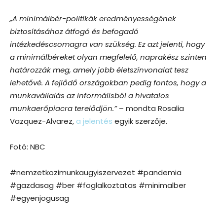
„A minimálbér-politikák eredményességének
biztosításához átfogó és befogadó
intézkedéscsomagra van szükség. Ez azt jelenti, hogy
a minimálbéreket olyan megfelelő, naprakész szinten
határozzák meg, amely jobb életszínvonalat tesz
lehetővé. A fejlődő országokban pedig fontos, hogy a
munkavállalás az informálisból a hivatalos
munkaerőpiacra terelődjön.”
– mondta Rosalia
Vazquez-Alvarez,
a jelentés
egyik szerzője.
Fotó: NBC
#nemzetkozimunkaugyiszervezet #pandemia
#gazdasag #ber #foglalkoztatas #minimalber
#egyenjogusag