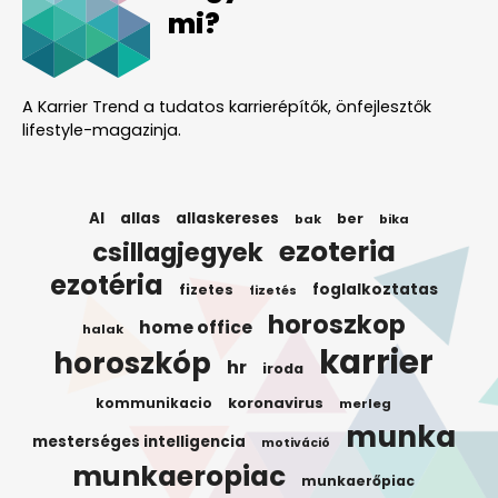
mi?
A Karrier Trend a tudatos karrierépítők, önfejlesztők
lifestyle-magazinja.
AI
allas
allaskereses
ber
bak
bika
ezoteria
csillagjegyek
ezotéria
foglalkoztatas
fizetes
fizetés
horoszkop
home office
halak
karrier
horoszkóp
hr
iroda
koronavirus
kommunikacio
merleg
munka
mesterséges intelligencia
motiváció
munkaeropiac
munkaerőpiac