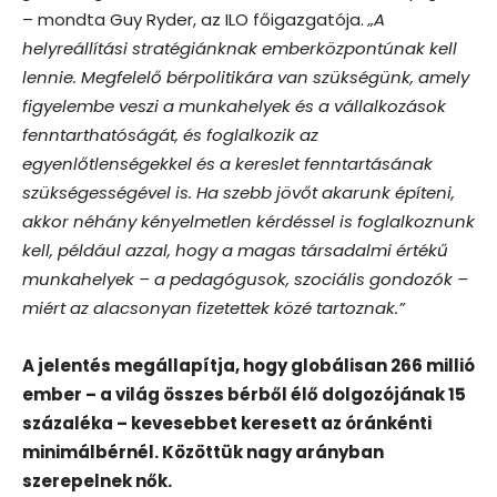
– mondta Guy Ryder, az ILO főigazgatója.
„A
helyreállítási stratégiánknak emberközpontúnak kell
lennie. Megfelelő bérpolitikára van szükségünk, amely
figyelembe veszi a munkahelyek és a vállalkozások
fenntarthatóságát, és foglalkozik az
egyenlőtlenségekkel és a kereslet fenntartásának
szükségességével is. Ha szebb jövőt akarunk építeni,
akkor néhány kényelmetlen kérdéssel is foglalkoznunk
kell, például azzal, hogy a magas társadalmi értékű
munkahelyek – a pedagógusok, szociális gondozók –
miért az alacsonyan fizetettek közé tartoznak.”
A jelentés megállapítja, hogy globálisan 266 millió
ember – a világ összes bérből élő dolgozójának 15
százaléka – kevesebbet keresett az óránkénti
minimálbérnél. Közöttük nagy arányban
szerepelnek nők.