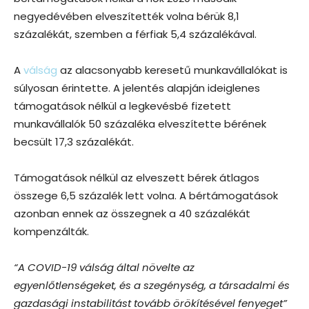
negyedévében elveszítették volna bérük 8,1
százalékát, szemben a férfiak 5,4 százalékával.
A
válság
az alacsonyabb keresetű munkavállalókat is
súlyosan érintette. A jelentés alapján ideiglenes
támogatások nélkül a legkevésbé fizetett
munkavállalók 50 százaléka elveszítette bérének
becsült 17,3 százalékát.
Támogatások nélkül az elveszett bérek átlagos
összege 6,5 százalék lett volna. A bértámogatások
azonban ennek az összegnek a 40 százalékát
kompenzálták.
“A COVID-19 válság által növelte az
egyenlőtlenségeket, és a szegénység, a társadalmi és
gazdasági instabilitást tovább örökítésével fenyeget”