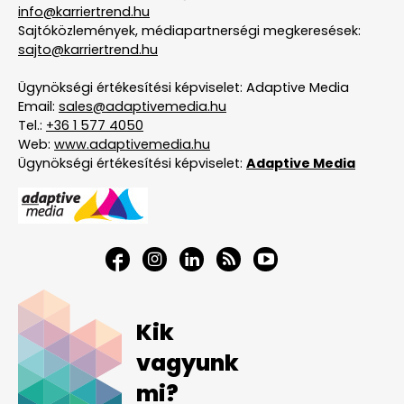
info@karriertrend.hu
Sajtóközlemények, médiapartnerségi megkeresések:
sajto@karriertrend.hu
Ügynökségi értékesítési képviselet: Adaptive Media
Email:
sales@adaptivemedia.hu
Tel.:
+36 1 577 4050
Web:
www.adaptivemedia.hu
Ügynökségi értékesítési képviselet:
Adaptive Media
Kik
vagyunk
mi?