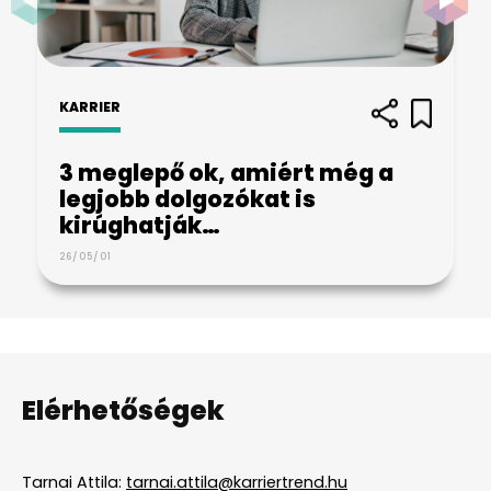
KARRIER
3 meglepő ok, amiért még a
legjobb dolgozókat is
kirúghatják…
26/05/01
Elérhetőségek
Tarnai Attila:
tarnai.attila@karriertrend.hu