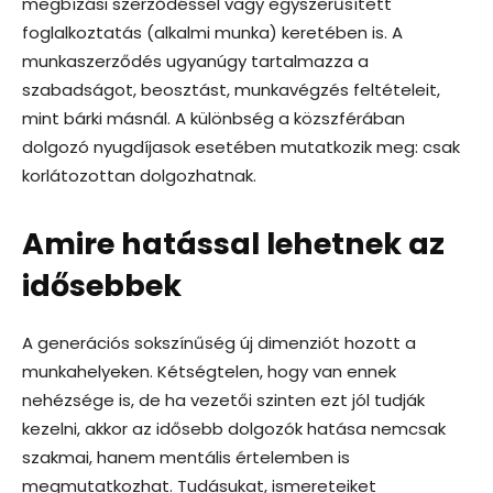
megbízási szerződéssel vagy egyszerűsített
foglalkoztatás (alkalmi munka) keretében is. A
munkaszerződés ugyanúgy tartalmazza a
szabadságot, beosztást, munkavégzés feltételeit,
mint bárki másnál. A különbség a közszférában
dolgozó nyugdíjasok esetében mutatkozik meg: csak
korlátozottan dolgozhatnak.
Amire hatással lehetnek az
idősebbek
A generációs sokszínűség új dimenziót hozott a
munkahelyeken. Kétségtelen, hogy van ennek
nehézsége is, de ha vezetői szinten ezt jól tudják
kezelni, akkor az idősebb dolgozók hatása nemcsak
szakmai, hanem mentális értelemben is
megmutatkozhat. Tudásukat, ismereteiket