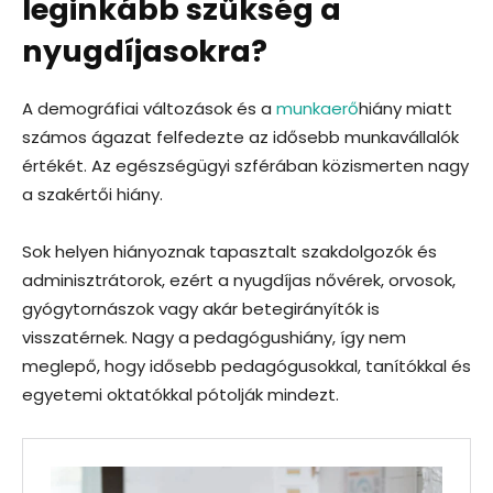
leginkább szükség a
nyugdíjasokra?
A demográfiai változások és a
munkaerő
hiány miatt
számos ágazat felfedezte az idősebb munkavállalók
értékét. Az egészségügyi szférában közismerten nagy
a szakértői hiány.
Sok helyen hiányoznak tapasztalt szakdolgozók és
adminisztrátorok, ezért a nyugdíjas nővérek, orvosok,
gyógytornászok vagy akár betegirányítók is
visszatérnek. Nagy a pedagógushiány, így nem
meglepő, hogy idősebb pedagógusokkal, tanítókkal és
egyetemi oktatókkal pótolják mindezt.