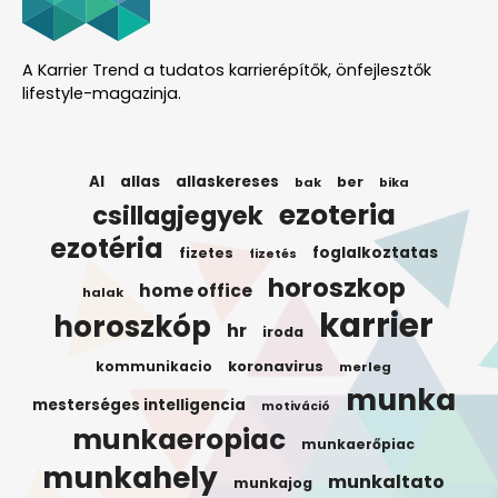
A Karrier Trend a tudatos karrierépítők, önfejlesztők
lifestyle-magazinja.
AI
allas
allaskereses
ber
bak
bika
ezoteria
csillagjegyek
ezotéria
foglalkoztatas
fizetes
fizetés
horoszkop
home office
halak
karrier
horoszkóp
hr
iroda
koronavirus
kommunikacio
merleg
munka
mesterséges intelligencia
motiváció
munkaeropiac
munkaerőpiac
munkahely
munkaltato
munkajog