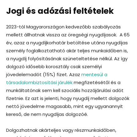
Jogi és adózási feltételek
2023-tól Magyarországon kedvezőbb szabályozás
mellett állhatnak vissza az öregségi nyugdíjasok. A 65
év, azaz a nyugdíjkorhatár betöltése utána nyugdíjas
személy foglalkoztatható akár teljes munkaidőben is,
a nyugdíj folyósításának szüneteltetése nélkül. Az így
dolgozó idősebb korosztály csak személyi
jövedelemadót (15%) fizet. Azaz
mentesül a
társadalombiztosítási járulék
megfizetésétől és a
munkáltatónak sem kell szociális hozzájárulási adót
fizetnie. Ez azt is jelenti, hogy nyugdíj mellett dolgozók
nettó jövedelme magasabb, mint egy ugyanannyit
kereső, de nem nyugdíjas dolgozóé.
Dolgozhatnak akárteljes vagy részmunkaidőben,