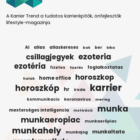
A Karrier Trend a tudatos karrierépítők, önfejlesztők
lifestyle-magazinja.
AI
allas
allaskereses
ber
bak
bika
ezoteria
csillagjegyek
ezotéria
foglalkoztatas
fizetes
fizetés
horoszkop
home office
halak
karrier
horoszkóp
hr
iroda
koronavirus
kommunikacio
merleg
munka
mesterséges intelligencia
motiváció
munkaeropiac
munkaerőpiac
munkahely
munkaltato
munkajog