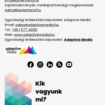
info@karriertrend.hu
Sajtóközlemények, médiapartnerségi megkeresések:
sajto@karriertrend.hu
Ügynökségi értékesítési képviselet: Adaptive Media
Email:
sales@adaptivemedia.hu
Tel.:
+36 1 577 4050
Web:
www.adaptivemedia.hu
Ügynökségi értékesítési képviselet:
Adaptive Media
Kik
vagyunk
mi?