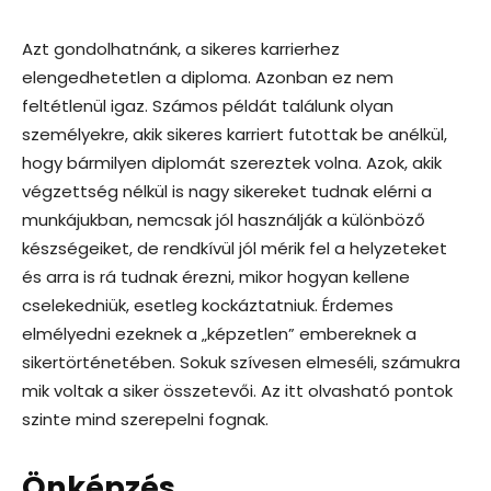
Azt gondolhatnánk, a sikeres karrierhez
elengedhetetlen a diploma. Azonban ez nem
feltétlenül igaz. Számos példát találunk olyan
személyekre, akik sikeres karriert futottak be anélkül,
hogy bármilyen diplomát szereztek volna. Azok, akik
végzettség nélkül is nagy sikereket tudnak elérni a
munkájukban, nemcsak jól használják a különböző
készségeiket, de rendkívül jól mérik fel a helyzeteket
és arra is rá tudnak érezni, mikor hogyan kellene
cselekedniük, esetleg kockáztatniuk. Érdemes
elmélyedni ezeknek a „képzetlen” embereknek a
sikertörténetében. Sokuk szívesen elmeséli, számukra
mik voltak a siker összetevői. Az itt olvasható pontok
szinte mind szerepelni fognak.
Önképzés