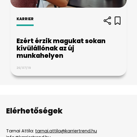
KARRIER
Ezért érzik magukat sokan
kívülállónak az új
munkahelyen
26/07/19
Elérhetőségek
Tarnai Attila:
tarnai.attila@karriertrend.hu