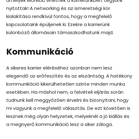
amelyek előrébb vihetnek a karrierünkben. Legyünk
nyitottak! A networking és az ismeretségi kör
kialakítása rendkívül fontos, hogy a megfelelő
kapcsolataink épüljenek ki. Ezekre a karrierünk
különböző állomásain támaszkodhatunk majd.
Kommunikáció
A sikeres karrier eléréséhez azonban nem lesz
elegendő az erőfeszítés és az elszántság. A hatékony
kommunikáció kikerülhetetlen szinte minden munka
esetében. Ha máshol nem, a felvételi eljárás során
tudnunk kell meggyőzően érvelni és bizonyítani, hogy
mi vagyunk a megfelelő választás. De ezt követően is
lesznek még olyan helyzetek, melyeknél a jó kiállás és
a megnyerő kommunikáció lesz a siker záloga.