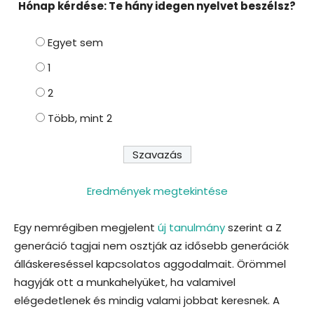
Hónap kérdése: Te hány idegen nyelvet beszélsz?
Egyet sem
1
2
Több, mint 2
Eredmények megtekintése
Egy nemrégiben megjelent
új tanulmány
szerint a Z
generáció tagjai nem osztják az idősebb generációk
álláskereséssel kapcsolatos aggodalmait. Örömmel
hagyják ott a munkahelyüket, ha valamivel
elégedetlenek és mindig valami jobbat keresnek. A