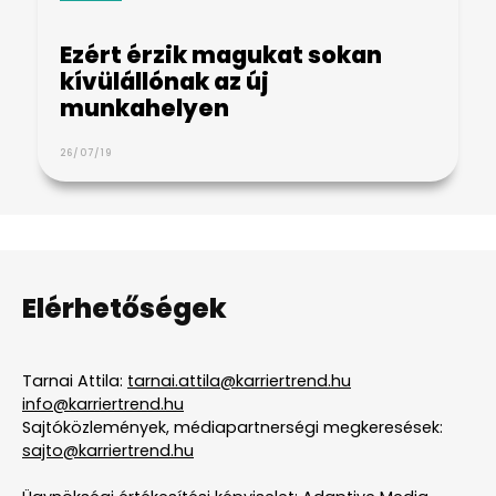
Ezért érzik magukat sokan
kívülállónak az új
munkahelyen
26/07/19
Elérhetőségek
Tarnai Attila:
tarnai.attila@karriertrend.hu
info@karriertrend.hu
Sajtóközlemények, médiapartnerségi megkeresések:
sajto@karriertrend.hu