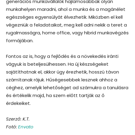
generációs munkavállalók hajlamosabbak olyan
munkahelyen maradni, ahol a munka és a magánélet
egészséges egyensúlyát élvezhetik. Miközben el kell
végezniük a feladataikat, meg kell adni nekik a teret a
rugalmasságra, home office, vagy hibrid munkavégzés
formájában.
Fontos az is, hogy a fejlődés és a növekedés iránti
vágyuk is beteljesülhessen. Ha új készségeket
sajátíthatnak el, akkor úgy érezhetik, hosszú távon
számítanak rájuk. Hűségesebbek lesznek ahhoz a
céghez, amelyik lehetőséget ad számukra a tanulásra
és értékelik majd, ha szem előtt tartják az ő
érdekeiket.
Szerző: K.T.
Fotó:
Envato