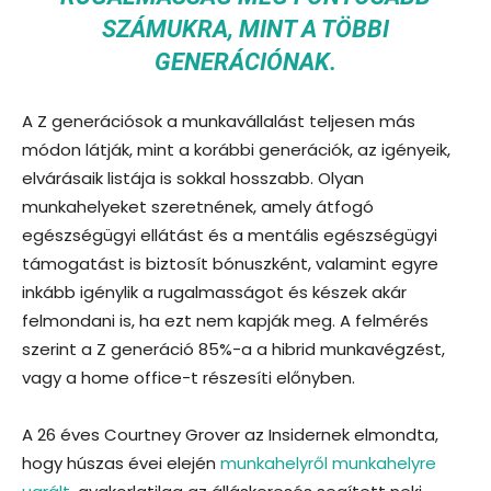
SZÁMUKRA, MINT A TÖBBI
GENERÁCIÓNAK.
A Z generációsok a munkavállalást teljesen más
módon látják, mint a korábbi generációk, az igényeik,
elvárásaik listája is sokkal hosszabb. Olyan
munkahelyeket szeretnének, amely átfogó
egészségügyi ellátást és a mentális egészségügyi
támogatást is biztosít bónuszként, valamint egyre
inkább igénylik a rugalmasságot és készek akár
felmondani is, ha ezt nem kapják meg. A felmérés
szerint a Z generáció 85%-a a hibrid munkavégzést,
vagy a home office-t részesíti előnyben.
A 26 éves Courtney Grover az Insidernek elmondta,
hogy húszas évei elején
munkahelyről munkahelyre