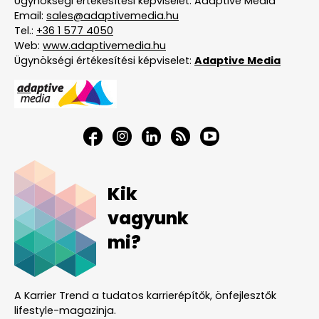
Ügynökségi értékesítési képviselet: Adaptive Media
Email:
sales@adaptivemedia.hu
Tel.:
+36 1 577 4050
Web:
www.adaptivemedia.hu
Ügynökségi értékesítési képviselet:
Adaptive Media
Kik
vagyunk
mi?
A Karrier Trend a tudatos karrierépítők, önfejlesztők
lifestyle-magazinja.