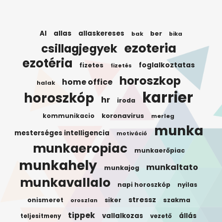
AI
allas
allaskereses
ber
bak
bika
ezoteria
csillagjegyek
ezotéria
foglalkoztatas
fizetes
fizetés
horoszkop
home office
halak
karrier
horoszkóp
hr
iroda
koronavirus
kommunikacio
merleg
munka
mesterséges intelligencia
motiváció
munkaeropiac
munkaerőpiac
munkahely
munkaltato
munkajog
munkavallalo
napi horoszkóp
nyilas
stressz
onismeret
siker
szakma
oroszlan
tippek
vallalkozas
állás
teljesitmeny
vezető