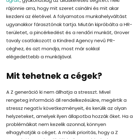
ugrált
, gyakorlatilag az álláskeresés segített neki
rájönnie arra, hogy mit szeret csinálni és mit akar
kezdeni az életével. A folyamatos munkahelyváltást
ugyanakkor fárasztónak tartja. Miután kipróbálta a HR-
területet, a pincérkedést és a rendőri munkát, Grover
tavaly csatlakozott a Kindred Agency nevű PR-
céghez, és azt mondja, most már sokkal
elégedettebb a munkájával.
Mit tehetnek a cégek?
A Z generáció ki nem állhatja a stresszt. Mivel
rengeteg információ áll rendelkezésükre, megértik a
stressz negatív következményeit, és kerülik az olyan
helyzeteket, amelyek ilyen állapotba hozzák őket. Ha a
problémáikat nem kezelik azonnal, könnyen
elhagyhatják a céget. A másik prioritás, hogy a Z