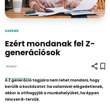
KARRIER
Ezért mondanak fel Z-
generációsok
23/02/07
A Z generáció tagjaira nem lehet mondani, hogy
kerülik a kockázatot: ha valamivel elégedetlenek,
akkor is otthagyják a munkahelyüket, ha éppen
nincsen B-tervük.