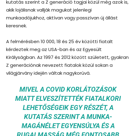
kutatás szerint a Z generáció tagjai közül még azok is,
akik lojálisnak vallják magukat jelenlegi
munkaadójukhoz, aktívan vagy passzívan új állást
keresnek.
A felmérésben 10 000, 18 és 25 év közötti fiatalt
kérdeztek meg az USA-ban és az Egyesült
Királyságban. Az 1997 és 2012 között született, gyakran
Z generációnak nevezett fiatalok közül sokan a
világjárvány idején váltak nagykorúvá.
MIVEL A COVID KORLÁTOZÁSOK
MIATT ELVESZÍTETTÉK FIATALKORI
LEHETŐSÉGEIK EGY RÉSZÉT, A
KUTATÁS SZERINT A MUNKA-
MAGÁNÉLET EGYENSÚLYA ÉS A
RUGALMASSÁG MÉG FONTOSABB