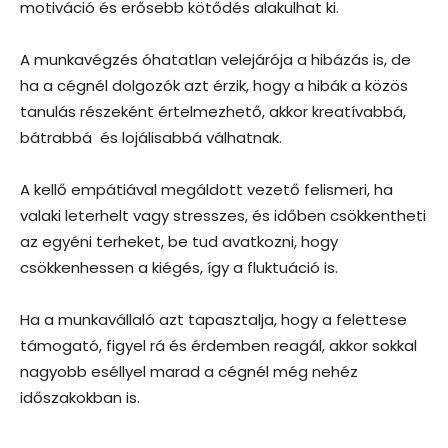
motiváció és erősebb kötődés alakulhat ki.
A munkavégzés óhatatlan velejárója a hibázás is, de
ha a cégnél dolgozók azt érzik, hogy a hibák a közös
tanulás részeként értelmezhető, akkor kreatívabbá,
bátrabbá és lojálisabbá válhatnak.
A kellő empátiával megáldott vezető felismeri, ha
valaki leterhelt vagy stresszes, és időben csökkentheti
az egyéni terheket, be tud avatkozni, hogy
csökkenhessen a kiégés, így a fluktuáció is.
Ha a munkavállaló azt tapasztalja, hogy a felettese
támogató, figyel rá és érdemben reagál, akkor sokkal
nagyobb eséllyel marad a cégnél még nehéz
időszakokban is.