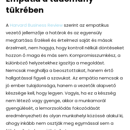
tükrében
A
Harvard Business Review
szerint az empatikus
vezető jellemzője a határok és az egyensúly
megtartása. Érzékeli és értelmezi saját és mások
érzelmeit, nem hagyja, hogy kontroll nélküli döntéseket
hozzon ő maga és más sem. Kompromisszumkész, a
különböző helyzetekhez igazítja a megoldást.
Nemcsak meghallja a beosztottakat, hanem értő
hallgatással figyeli a szavukat. Az empátia nemcsak a
jó ember tulajdonsága, hanem a vezetők alapvető
készsége kell, hogy legyen. Vagyis, ha ez a készség
nem létező vagy gyenge, akkor a munkamorál
gyengülését, a lemorzsolódás fokozódását
eredményezheti és olyan munkahelyi közössé alakul ki,
ahogy inkább nem osztják meg egymással sem a