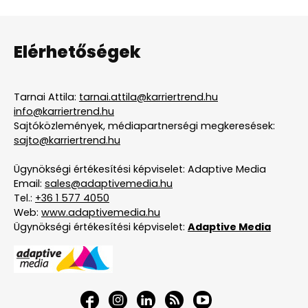
Elérhetőségek
Tarnai Attila:
tarnai.attila@karriertrend.hu
info@karriertrend.hu
Sajtóközlemények, médiapartnerségi megkeresések:
sajto@karriertrend.hu
Ügynökségi értékesítési képviselet: Adaptive Media
Email:
sales@adaptivemedia.hu
Tel.:
+36 1 577 4050
Web:
www.adaptivemedia.hu
Ügynökségi értékesítési képviselet:
Adaptive Media