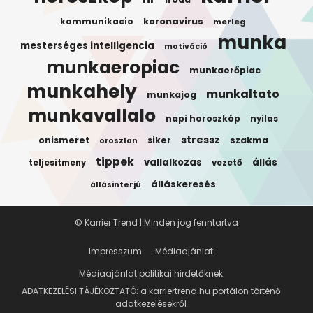
koronavirus
kommunikacio
merleg
munka
mesterséges intelligencia
motiváció
munkaeropiac
munkaerőpiac
munkahely
munkaltato
munkajog
munkavallalo
napi horoszkóp
nyilas
stressz
onismeret
siker
szakma
oroszlan
tippek
vallalkozas
állás
teljesitmeny
vezető
álláskeresés
állásinterjú
© Karrier Trend | Minden jog fenntartva
Impresszum
Médiaajánlat
Médiaajánlat politikai hirdetőknek
ADATKEZELÉSI TÁJÉKOZTATÓ: a karriertrend.hu portálon történő
adatkezelésekről