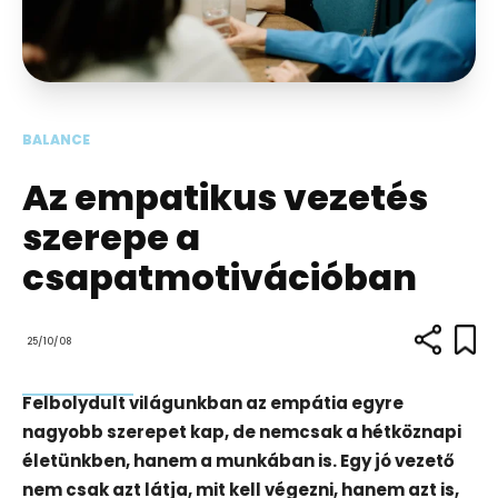
BALANCE
Az empatikus vezetés
szerepe a
csapatmotivációban
25/10/08
Felbolydult világunkban az empátia egyre
nagyobb szerepet kap, de nemcsak a hétköznapi
életünkben, hanem a munkában is. Egy jó vezető
nem csak azt látja, mit kell végezni, hanem azt is,