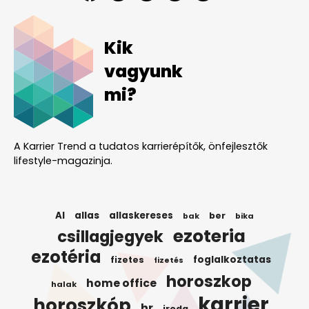
Kik
vagyunk
mi?
A Karrier Trend a tudatos karrierépítők, önfejlesztők
lifestyle-magazinja.
AI
allas
allaskereses
ber
bak
bika
ezoteria
csillagjegyek
ezotéria
foglalkoztatas
fizetes
fizetés
horoszkop
home office
halak
karrier
horoszkóp
hr
iroda