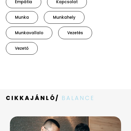
Empátia
Kapcsolat
Munka
Munkahely
Munkavallalo
Vezetés
Vezető
CIKKAJÁNLÓ/
BALANCE