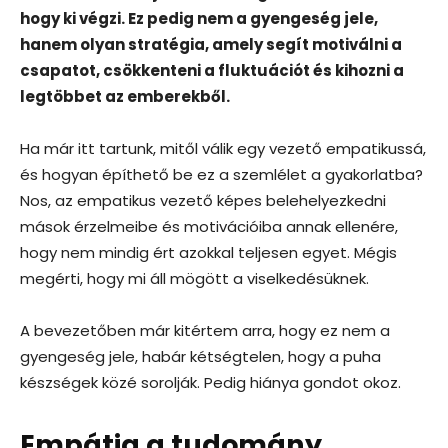
hogy ki végzi. Ez pedig nem a gyengeség jele,
hanem olyan stratégia, amely segít motiválni a
csapatot, csökkenteni a fluktuációt és kihozni a
legtöbbet az emberekből.
Ha már itt tartunk, mitől válik egy vezető empatikussá,
és hogyan építhető be ez a szemlélet a gyakorlatba?
Nos, az empatikus vezető képes belehelyezkedni
mások érzelmeibe és motivációiba annak ellenére,
hogy nem mindig ért azokkal teljesen egyet. Mégis
megérti, hogy mi áll mögött a viselkedésüknek.
A bevezetőben már kitértem arra, hogy ez nem a
gyengeség jele, habár kétségtelen, hogy a puha
készségek közé sorolják. Pedig hiánya gondot okoz.
Empátia a tudomány