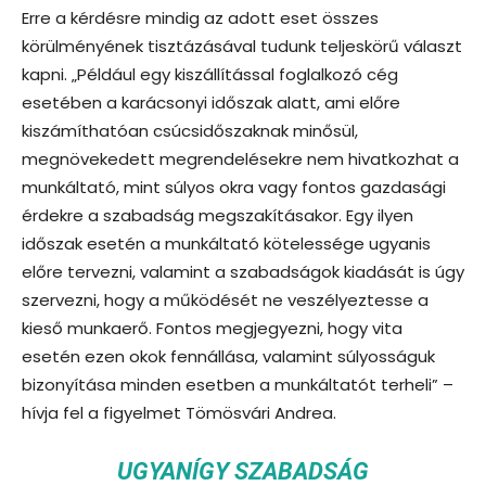
Erre a kérdésre mindig az adott eset összes
körülményének tisztázásával tudunk teljeskörű választ
kapni. „Például egy kiszállítással foglalkozó cég
esetében a karácsonyi időszak alatt, ami előre
kiszámíthatóan csúcsidőszaknak minősül,
megnövekedett megrendelésekre nem hivatkozhat a
munkáltató, mint súlyos okra vagy fontos gazdasági
érdekre a szabadság megszakításakor. Egy ilyen
időszak esetén a munkáltató kötelessége ugyanis
előre tervezni, valamint a szabadságok kiadását is úgy
szervezni, hogy a működését ne veszélyeztesse a
kieső munkaerő. Fontos megjegyezni, hogy vita
esetén ezen okok fennállása, valamint súlyosságuk
bizonyítása minden esetben a munkáltatót terheli” –
hívja fel a figyelmet Tömösvári Andrea.
UGYANÍGY SZABADSÁG