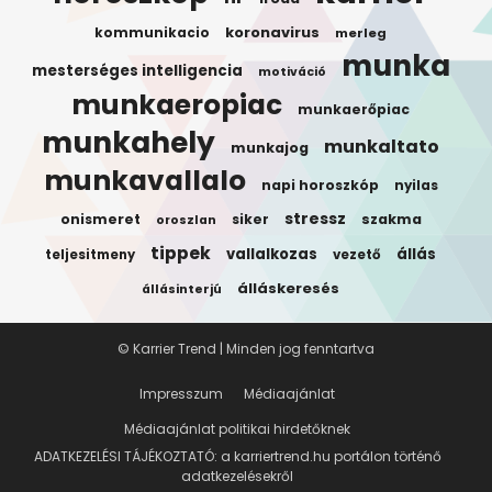
koronavirus
kommunikacio
merleg
munka
mesterséges intelligencia
motiváció
munkaeropiac
munkaerőpiac
munkahely
munkaltato
munkajog
munkavallalo
napi horoszkóp
nyilas
stressz
onismeret
siker
szakma
oroszlan
tippek
vallalkozas
állás
teljesitmeny
vezető
álláskeresés
állásinterjú
© Karrier Trend | Minden jog fenntartva
Impresszum
Médiaajánlat
Médiaajánlat politikai hirdetőknek
ADATKEZELÉSI TÁJÉKOZTATÓ: a karriertrend.hu portálon történő
adatkezelésekről