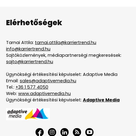
Elérhetőségek
Tarnai Attila:
tarnai.attila@karriertrend.hu
info@karriertrend.hu
Sajtóközlemények, médiapartnerségi megkeresések:
sajto@karriertrend.hu
Ügynökségi értékesítési képviselet: Adaptive Media
Email:
sales@adaptivemedia.hu
Tel.:
+36 1 577 4050
Web:
www.adaptivemedia.hu
Ügynökségi értékesítési képviselet:
Adaptive Media