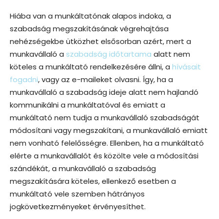
Hiába van a munkáltatónak alapos indoka, a
szabadság megszakításának végrehajtása
nehézségekbe ütközhet elsősorban azért, mert a
munkavállaló a
szabadság időtartama
alatt nem
köteles a munkáltató rendelkezésére állni, a
hívásait
fogadni
, vagy az e-maileket olvasni. Így, ha a
munkavállaló a szabadság ideje alatt nem hajlandó
kommunikálni a munkáltatóval és emiatt a
munkáltató nem tudja a munkavállaló szabadságát
módosítani vagy megszakítani, a munkavállaló emiatt
nem vonható felelősségre. Ellenben, ha a munkáltató
elérte a munkavállalót és közölte vele a módosítási
szándékát, a munkavállaló a szabadság
megszakítására köteles, ellenkező esetben a
munkáltató vele szemben hátrányos
jogkövetkezményeket érvényesíthet.