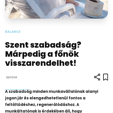
BALANCE
Szent szabadság?
Márpedig a főnök
visszarendelhet!
22/07/04
A szabadság minden munkavállalónak alanyi
jogon jár és elengedhetetlenül fontos a
feltöltődéshez, regenerálódáshoz. A
munkáltatónak is érdekében áll, hogy