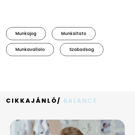
Munkajog
Munkaltato
Munkavallalo
Szabadsag
CIKKAJÁNLÓ/
BALANCE