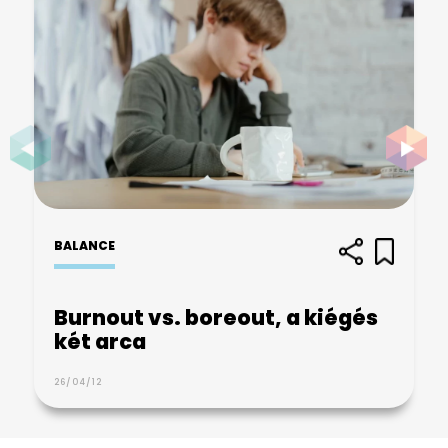
BALANCE
Burnout vs. boreout, a kiégés
két arca
26/04/12