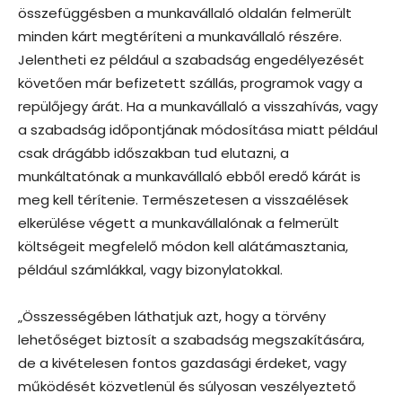
összefüggésben a munkavállaló oldalán felmerült
minden kárt megtéríteni a munkavállaló részére.
Jelentheti ez például a szabadság engedélyezését
követően már befizetett szállás, programok vagy a
repülőjegy árát. Ha a munkavállaló a visszahívás, vagy
a szabadság időpontjának módosítása miatt például
csak drágább időszakban tud elutazni, a
munkáltatónak a munkavállaló ebből eredő kárát is
meg kell térítenie. Természetesen a visszaélések
elkerülése végett a munkavállalónak a felmerült
költségeit megfelelő módon kell alátámasztania,
például számlákkal, vagy bizonylatokkal.
„Összességében láthatjuk azt, hogy a törvény
lehetőséget biztosít a szabadság megszakítására,
de a kivételesen fontos gazdasági érdeket, vagy
működését közvetlenül és súlyosan veszélyeztető