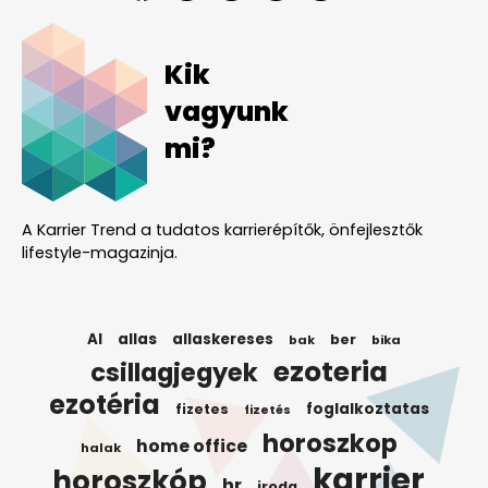
Kik
vagyunk
mi?
A Karrier Trend a tudatos karrierépítők, önfejlesztők
lifestyle-magazinja.
AI
allas
allaskereses
ber
bak
bika
ezoteria
csillagjegyek
ezotéria
foglalkoztatas
fizetes
fizetés
horoszkop
home office
halak
karrier
horoszkóp
hr
iroda