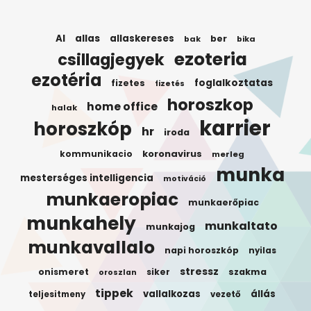
AI
allas
allaskereses
ber
bak
bika
ezoteria
csillagjegyek
ezotéria
foglalkoztatas
fizetes
fizetés
horoszkop
home office
halak
karrier
horoszkóp
hr
iroda
koronavirus
kommunikacio
merleg
munka
mesterséges intelligencia
motiváció
munkaeropiac
munkaerőpiac
munkahely
munkaltato
munkajog
munkavallalo
napi horoszkóp
nyilas
stressz
onismeret
siker
szakma
oroszlan
tippek
vallalkozas
állás
teljesitmeny
vezető