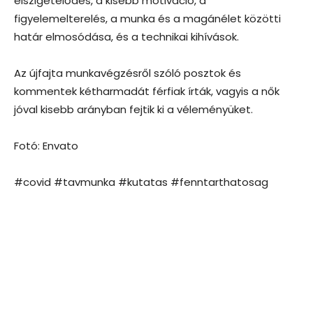
elszigetelődés, a kisebb motiváció, a
figyelemelterelés, a munka és a magánélet közötti
határ elmosódása, és a technikai kihívások.
Az újfajta munkavégzésről szóló posztok és
kommentek kétharmadát férfiak írták, vagyis a nők
jóval kisebb arányban fejtik ki a véleményüket.
Fotó: Envato
#covid #tavmunka #kutatas #fenntarthatosag