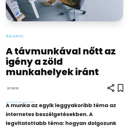
BALANCE
A távmunkával nőtt az
igény a zöld
munkahelyek iránt
21/09/06
A munka az egyik leggyakoribb téma az
internetes beszélgetésekben. A
legvitatottabb téma: hogyan dolgozunk