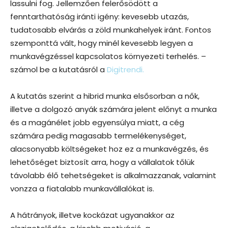
lassulni fog. Jellemzően felerősödött a
fenntarthatóság iránti igény: kevesebb utazás,
tudatosabb elvárás a zöld munkahelyek iránt. Fontos
szemponttá vált, hogy minél kevesebb legyen a
munkavégzéssel kapcsolatos környezeti terhelés. –
számol be a kutatásról a
Digitrendi.
A kutatás szerint a hibrid munka elsősorban a nők,
illetve a dolgozó anyák számára jelent előnyt a munka
és a magánélet jobb egyensúlya miatt, a cég
számára pedig magasabb termelékenységet,
alacsonyabb költségeket hoz ez a munkavégzés, és
lehetőséget biztosít arra, hogy a vállalatok tőlük
távolabb élő tehetségeket is alkalmazzanak, valamint
vonzza a fiatalabb munkavállalókat is.
A hátrányok, illetve kockázat ugyanakkor az