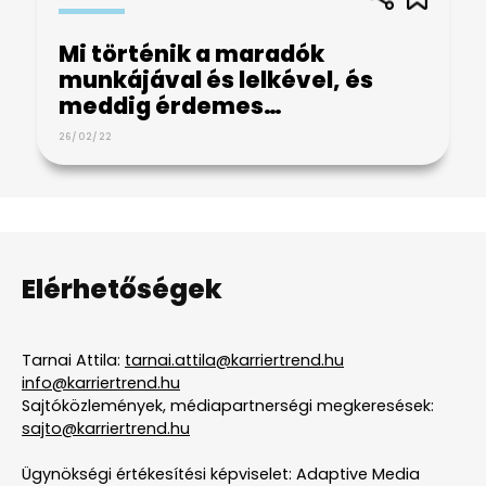
Mi történik a maradók
munkájával és lelkével, és
meddig érdemes…
26/02/22
Elérhetőségek
Tarnai Attila:
tarnai.attila@karriertrend.hu
info@karriertrend.hu
Sajtóközlemények, médiapartnerségi megkeresések:
sajto@karriertrend.hu
Ügynökségi értékesítési képviselet: Adaptive Media