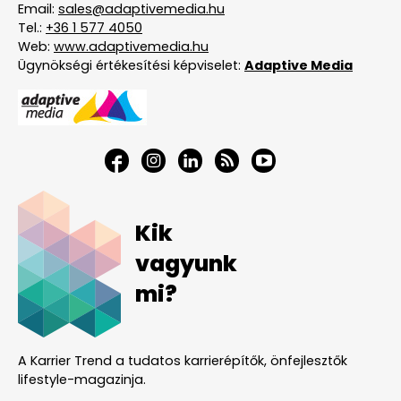
Email:
sales@adaptivemedia.hu
Tel.:
+36 1 577 4050
Web:
www.adaptivemedia.hu
Ügynökségi értékesítési képviselet:
Adaptive Media
Kik
vagyunk
mi?
A Karrier Trend a tudatos karrierépítők, önfejlesztők
lifestyle-magazinja.