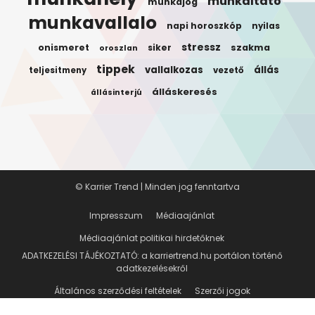
munkaltato
munkajog
munkavallalo
napi horoszkóp
nyilas
stressz
onismeret
siker
szakma
oroszlan
tippek
vallalkozas
állás
teljesitmeny
vezető
álláskeresés
állásinterjú
© Karrier Trend | Minden jog fenntartva
Impresszum
Médiaajánlat
Médiaajánlat politikai hirdetőknek
ADATKEZELÉSI TÁJÉKOZTATÓ: a karriertrend.hu portálon történő
adatkezelésekről
Általános szerződési feltételek
Szerzői jogok
Hogyan mentsd el a cikkeket későbbre?