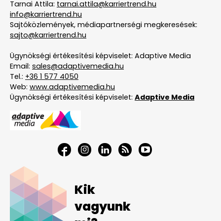
Tarnai Attila:
tarnai.attila@karriertrend.hu
info@karriertrend.hu
Sajtóközlemények, médiapartnerségi megkeresések:
sajto@karriertrend.hu
Ügynökségi értékesítési képviselet: Adaptive Media
Email:
sales@adaptivemedia.hu
Tel.:
+36 1 577 4050
Web:
www.adaptivemedia.hu
Ügynökségi értékesítési képviselet:
Adaptive Media
Kik
vagyunk