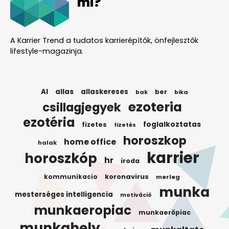
mi?
A Karrier Trend a tudatos karrierépítők, önfejlesztők
lifestyle-magazinja.
AI
allas
allaskereses
ber
bak
bika
ezoteria
csillagjegyek
ezotéria
foglalkoztatas
fizetes
fizetés
horoszkop
home office
halak
karrier
horoszkóp
hr
iroda
koronavirus
kommunikacio
merleg
munka
mesterséges intelligencia
motiváció
munkaeropiac
munkaerőpiac
munkahely